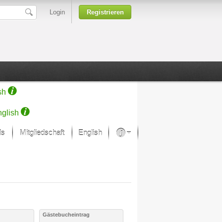
Login
Registrieren
sh
glish
ds
Mitgliedschaft
English
Über unsere Leidenschaft
rprojekt von Samsung
Kunsthäuser
g
Gästebucheintrag