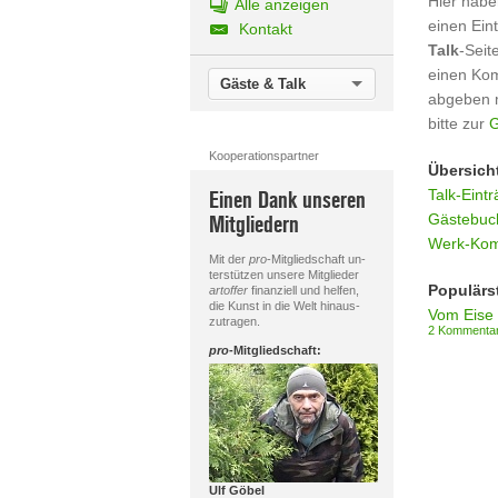
Hier habe
Alle anzeigen
einen Ein
Kontakt
Talk
-Seit
einen Ko
Gäste & Talk
abgeben 
bitte zur
G
Kooperationspartner
Übersich
Talk-Eintr
Einen Dank unseren
Gästebuch
Mitgliedern
Werk-Kom
Mit der
pro
-Mitgliedschaft un-
terstützen unsere Mitglieder
Populärs
artoffer
finanziell und helfen,
die Kunst in die Welt hinaus-
zutragen.
2 Kommenta
pro
-Mitgliedschaft:
Ulf Göbel