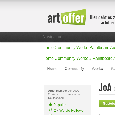
Hier geht es 
artoffe
Navigation
Home
Community
Werke
Paintboard
Au
Home
Community
Werke »
Paintboard
Home
Community
Werke
Pa
Showcase
JoA
Der letzte M
Alle Fokus-
Artist Member
seit 2009
20 Werke
·
9 Kommentare
Deutschland
Standard-An
Gästebu
Fokus-Werk
Populär
Neue Werke 
2
·
Werde Follower
Alle neuen W