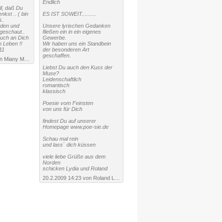
Endlich
ll, daß Du
nkst .. ( bin
ES IST SOWEIT..........
..
den und
Unsere lyrischen Gedanken
geschaut..
fließen ein in ein eigenes
auch an Dich
Gewerbe.
 Leben !!
Wir haben uns ein Standbein
11
der besonderen Art
geschaffen.
25.3.2009 14:07 von Miany Meier
Liebst Du auch den Kuss der
Muse?
Leidenschaftlich
romantisch
klassisch
Poesie vom Feinsten
von uns für Dich
findest Du auf unserer
Homepage www.poe-sie.de
Schau mal rein
und lass´ dich küssen
viele liebe Grüße aus dem
Norden
schicken Lydia und Roland
20.2.2009 14:23 von Roland Lydia ·
URL