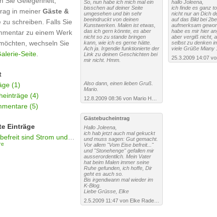
n Sie Gelegenheit,
So, nun habe ich mich mal ein
hallo Joleena,
bisschen auf deiner Seite
ich finde es ganz to
trag in meiner
Gäste &
umgesehen und bin sehr
nicht nur an Dich de
beeindruckt von deinen
auf das Bild bei 2bei
e zu schreiben. Falls Sie
Kunstwerken. Malen ist etwas,
aufmerksam gewor
das ich gern könnte, es aber
habe es mir hier an
mmentar zu einem Werk
nicht so zu stande bringen
aber vergiß nicht, 
möchten, wechseln Sie
kann, wie ich es gerne hätte.
selbst zu denken im
Ach ja. Irgendie funktionierte der
viele Grüße Miany 
alerie-Seite
.
Link zu deinen Geschichten bei
mir nicht. Hmm.
t
Also dann, einen lieben Gruß.
äge (1)
Mario.
einträge (4)
12.8.2009 08:36 von Mario Hedemann ·
URL
mentare (5)
Gästebucheintrag
te Einträge
Hallo Joleena,
ich hab jetzt auch mal gekuckt
Vom Eise befreit sind Strom und Bäche
und muss sagen: Gut gemacht.
re
Vor allem "Vom Eise befreit..."
und "Stonehenge" gefallen mir
ausserordentlich. Mein Vater
hat beim Malen immer seine
Ruhe gefunden, ich hoffe, Dir
geht es auch so.
Bis irgendwann mal wieder im
K-Blog.
Liebe Grüsse, Elke
2.5.2009 11:47 von Elke Radeke