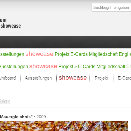
zum
r showcase
showcase
sstellungen
Projekt
E-Cards
Mitgliedschaft
Engli
showcase
Ausstellungen
Projekt »
E-Cards
Mitgliedschaft
En
showcase
intboard
Ausstellungen
Projekt
E-Car
Kunst Raum
Kategorien
onat im Fokus
Ein Künstlerförde
Malerei
Galerie
Werke
Skulptur/Plastik
Zeichnung
sicht
Digital Art
 Mauergleichnis"
·
2009
e
Grafik
– Auswahl
Fotografie
erke