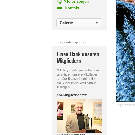
Alle anzeigen
Kontakt
Galerie
Kooperationspartner
Einen Dank unseren
Mitgliedern
Mit der
pro
-Mitgliedschaft un-
terstützen unsere Mitglieder
artoffer
finanziell und helfen,
die Kunst in die Welt hinaus-
zutragen.
pro
-Mitgliedschaft:
Tags:
Abstra