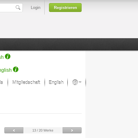
Login
Registrieren
sh
glish
ds
Mitgliedschaft
English
Über unsere Leidenschaft
rprojekt von Samsung
Kunsthäuser
13 / 20 Werke