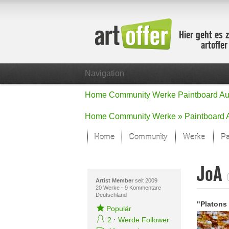
Hier geht es 
artoffe
Navigation
Home
Community
Werke
Paintboard
Au
Home
Community
Werke »
Paintboard
Home
Community
Werke
Pa
Showcase
JoA
Der letzte M
Alle Fokus-
Artist Member
seit 2009
20 Werke
·
9 Kommentare
Deutschland
Standard-An
"Platons
Fokus-Werk
Populär
Neue Werke 
2
·
Werde Follower
Alle neuen W