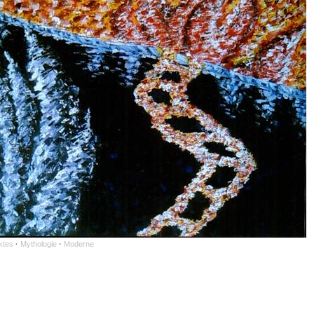
ktes
·
Mythologie
·
Moderne