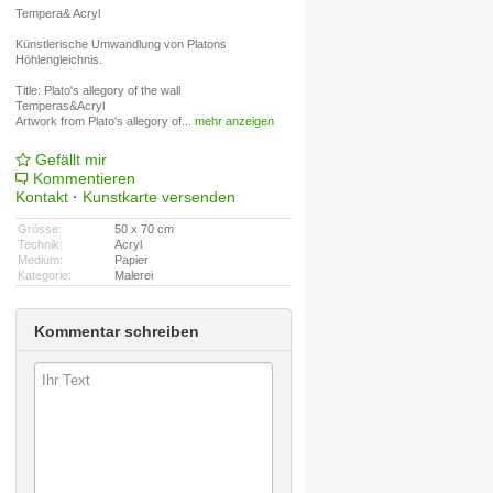
Tempera& Acryl
Künstlerische Umwandlung von Platons
Höhlengleichnis.
Title: Plato's allegory of the wall
Temperas&Acryl
Artwork from Plato's allegory of
...
mehr anzeigen
Gefällt mir
Kommentieren
Kontakt
·
Kunstkarte versenden
Grösse:
50 x 70 cm
Technik:
Acryl
Medium:
Papier
Kategorie:
Malerei
Kommentar schreiben