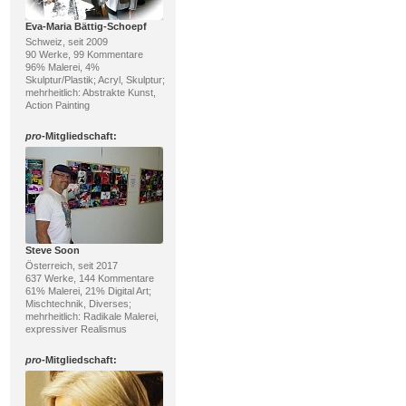
Eva-Maria Bättig-Schoepf
Schweiz, seit 2009
90 Werke, 99 Kommentare
96% Malerei, 4%
Skulptur/Plastik; Acryl, Skulptur;
mehrheitlich: Abstrakte Kunst,
Action Painting
pro
-Mitgliedschaft:
Steve Soon
Österreich, seit 2017
637 Werke, 144 Kommentare
61% Malerei, 21% Digital Art;
Mischtechnik, Diverses;
mehrheitlich: Radikale Malerei,
expressiver Realismus
pro
-Mitgliedschaft: