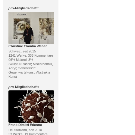
pro
-Mitgliedschaft:
Christine Claudia Weber
Schweiz, seit 2015
1241 Werke, 333 Kommentare
96% Malerei, 3%
Skulptur/Plastik; Mischtechnik,
Acryl; mehrheitlich:
Gegenwartskunst, Abstrakte
Kunst
pro
-Mitgliedschaft:
Frank Dimitri Etienne
Deutschland, seit 2010
33 Werke, 19 Kommentare