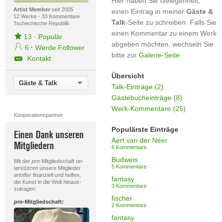
Hier haben Sie Gelegenheit,
Artist Member
seit 2005
einen Eintrag in meiner
Gäste &
12 Werke
·
33 Kommentare
Talk
-Seite zu schreiben. Falls Sie
Tschechische Republik
einen Kommentar zu einem Werk
13
·
Populär
abgeben möchten, wechseln Sie
6
·
Werde Follower
bitte zur
Galerie-Seite
.
Kontakt
Übersicht
Gäste & Talk
Talk-Einträge (2)
Gästebucheinträge (8)
Werk-Kommentare (25)
Kooperationspartner
Populärste Einträge
Einen Dank unseren
Aert van der Neer
Mitgliedern
6 Kommentare
Budweis
Mit der
pro
-Mitgliedschaft un-
5 Kommentare
terstützen unsere Mitglieder
artoffer
finanziell und helfen,
fantasy
die Kunst in die Welt hinaus-
3 Kommentare
zutragen.
fischer
pro
-Mitgliedschaft:
2 Kommentare
fantasy