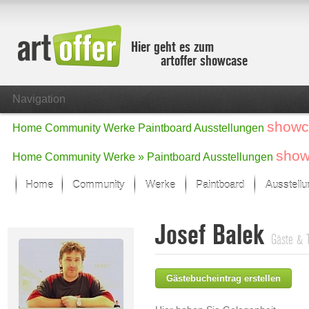
Hier geht es zum
artoffer showcase
Navigation
showc
Home
Community
Werke
Paintboard
Ausstellungen
show
Home
Community
Werke »
Paintboard
Ausstellungen
Home
Community
Werke
Paintboard
Ausstell
Showcase
Josef Balek
Der letzte Monat im Fokus
Gäste & 
Alle Fokus-Werke
Standard-Ansicht
Gästebucheintrag erstellen
Fokus-Werke
Neue Werke – Auswahl
Alle neuen Werke