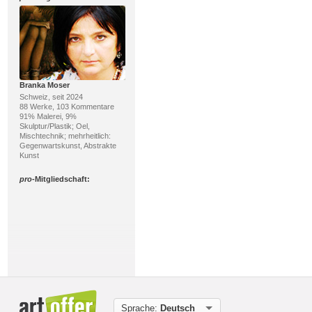
Branka Moser
Schweiz, seit 2024
88 Werke, 103 Kommentare
91% Malerei, 9%
Skulptur/Plastik; Oel,
Mischtechnik; mehrheitlich:
Gegenwartskunst, Abstrakte
Kunst
pro
-Mitgliedschaft:
Gerhard Knolmayer
Sprache:
Deutsch
Österreich, seit 2016