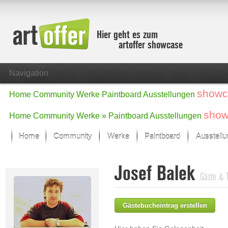
Hier geht es zum
artoffer showcase
Navigation
showc
Home
Community
Werke
Paintboard
Ausstellungen
show
Home
Community
Werke »
Paintboard
Ausstellungen
Home
Community
Werke
Paintboard
Ausstell
Showcase
Josef Balek
Der letzte Monat im Fokus
Gäste & 
Alle Fokus-Werke
Standard-Ansicht
Gästebucheintrag erstellen
Fokus-Werke
Neue Werke – Auswahl
Alle neuen Werke