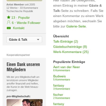
Hier haben Sie Gelegenheit,
Artist Member
seit 2005
einen Eintrag in meiner
Gäste &
12 Werke
·
33 Kommentare
Talk
-Seite zu schreiben. Falls Sie
Tschechische Republik
einen Kommentar zu einem Werk
13
·
Populär
abgeben möchten, wechseln Sie
6
·
Werde Follower
bitte zur
Galerie-Seite
.
Kontakt
Übersicht
Gäste & Talk
Talk-Einträge (2)
Gästebucheinträge (8)
Werk-Kommentare (25)
Kooperationspartner
Populärste Einträge
Einen Dank unseren
Aert van der Neer
Mitgliedern
6 Kommentare
Budweis
Mit der
pro
-Mitgliedschaft un-
5 Kommentare
terstützen unsere Mitglieder
artoffer
finanziell und helfen,
fantasy
die Kunst in die Welt hinaus-
3 Kommentare
zutragen.
fischer
pro
-Mitgliedschaft:
2 Kommentare
fantasy