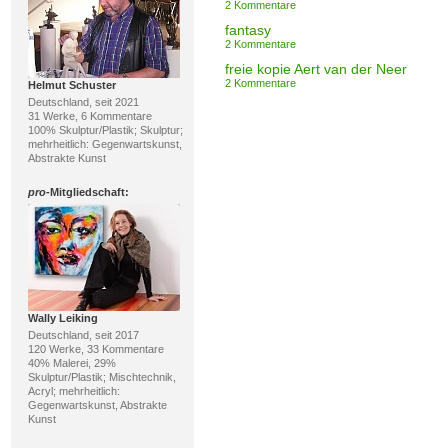
2 Kommentare
fantasy
2 Kommentare
freie kopie Aert van der Neer
2 Kommentare
Helmut Schuster
Deutschland, seit 2021
31 Werke, 6 Kommentare
100% Skulptur/Plastik; Skulptur;
mehrheitlich: Gegenwartskunst,
Abstrakte Kunst
pro
-Mitgliedschaft:
Wally Leiking
Deutschland, seit 2017
120 Werke, 33 Kommentare
40% Malerei, 29%
Skulptur/Plastik; Mischtechnik,
Acryl; mehrheitlich:
Gegenwartskunst, Abstrakte
Kunst