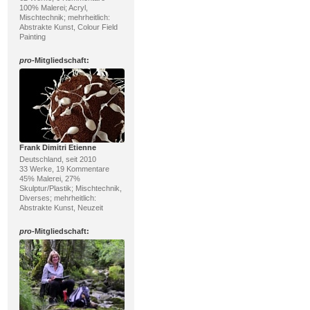
100% Malerei; Acryl,
Mischtechnik; mehrheitlich:
Abstrakte Kunst, Colour Field
Painting
pro
-Mitgliedschaft:
Frank Dimitri Etienne
Deutschland, seit 2010
33 Werke, 19 Kommentare
45% Malerei, 27%
Skulptur/Plastik; Mischtechnik,
Diverses; mehrheitlich:
Abstrakte Kunst, Neuzeit
pro
-Mitgliedschaft: