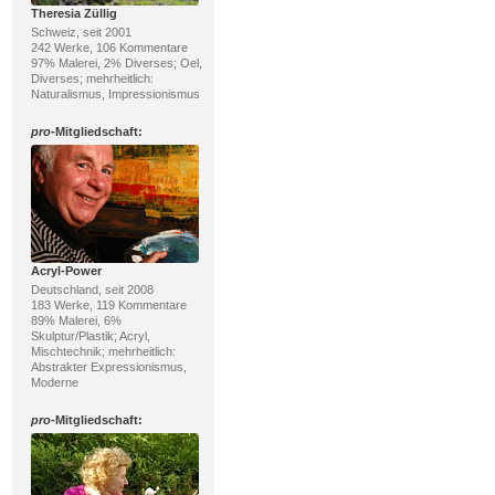
Theresia Züllig
Schweiz, seit 2001
242 Werke, 106 Kommentare
97% Malerei, 2% Diverses; Oel,
Diverses; mehrheitlich:
Naturalismus, Impressionismus
pro
-Mitgliedschaft:
Acryl-Power
Deutschland, seit 2008
183 Werke, 119 Kommentare
89% Malerei, 6%
Skulptur/Plastik; Acryl,
Mischtechnik; mehrheitlich:
Abstrakter Expressionismus,
Moderne
pro
-Mitgliedschaft: