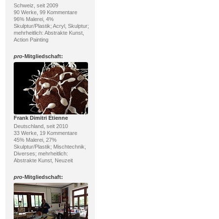
Schweiz, seit 2009
90 Werke, 99 Kommentare
96% Malerei, 4%
Skulptur/Plastik; Acryl, Skulptur;
mehrheitlich: Abstrakte Kunst,
Action Painting
pro
-Mitgliedschaft:
Frank Dimitri Etienne
Deutschland, seit 2010
33 Werke, 19 Kommentare
45% Malerei, 27%
Skulptur/Plastik; Mischtechnik,
Diverses; mehrheitlich:
Abstrakte Kunst, Neuzeit
pro
-Mitgliedschaft: