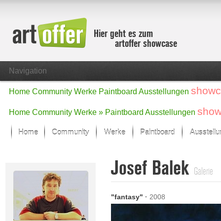
Hier geht es zum
artoffer showcase
Navigation
showc
Home
Community
Werke
Paintboard
Ausstellungen
show
Home
Community
Werke »
Paintboard
Ausstellungen
Home
Community
Werke
Paintboard
Ausstell
Showcase
Josef Balek
Der letzte Monat im Fokus
Galerie
Alle Fokus-Werke
Standard-Ansicht
"fantasy"
·
2008
Fokus-Werke
Neue Werke – Auswahl
Alle neuen Werke