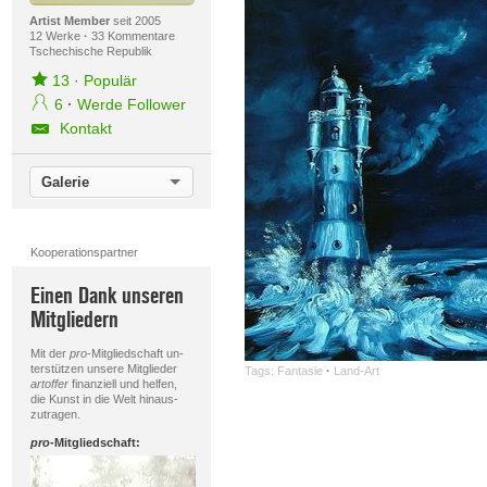
Artist Member
seit 2005
12 Werke
·
33 Kommentare
Tschechische Republik
13
·
Populär
6
·
Werde Follower
Kontakt
Galerie
Kooperationspartner
Einen Dank unseren
Mitgliedern
Mit der
pro
-Mitgliedschaft un-
terstützen unsere Mitglieder
Tags:
Fantasie
·
Land-Art
artoffer
finanziell und helfen,
die Kunst in die Welt hinaus-
zutragen.
pro
-Mitgliedschaft: