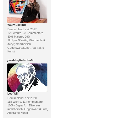
Wally Leiking
Deutschland, seit 2017
120 Werke, 33 Kommentare
40% Malerei, 29%
Skulptur/Plastik; Mischtechnik,
Acryl; mehrheitlich:
Gegenwartskunst, Abstrakte
Kunst
pro
-Mitgliedschaft:
Leo Will
Deutschland, seit 2020
118 Werke, 11 Kommentare
100% Digital Art; Diverses;
mehrheitlich: Gegenwartskunst,
Abstrakte Kunst