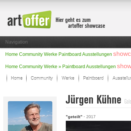
Hier geht es zum
artoffer showcase
Navigation
showc
Home
Community
Werke
Paintboard
Ausstellungen
show
Home
Community
Werke »
Paintboard
Ausstellungen
Home
Community
Werke
Paintboard
Ausstell
Showcase
Jürgen Kühne
Der letzte Monat im Fokus
Gale
Alle Fokus-Werke
Standard-Ansicht
"geteilt"
·
2017
Fokus-Werke
Neue Werke – Auswahl
Alle neuen Werke