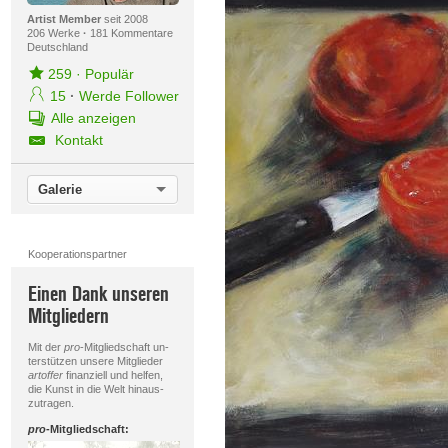
Artist Member
seit 2008
206 Werke
·
181 Kommentare
Deutschland
259
·
Populär
15
·
Werde Follower
Alle anzeigen
Kontakt
Galerie
Kooperationspartner
Einen Dank unseren
Mitgliedern
Mit der
pro
-Mitgliedschaft un-
terstützen unsere Mitglieder
artoffer
finanziell und helfen,
die Kunst in die Welt hinaus-
zutragen.
pro
-Mitgliedschaft: