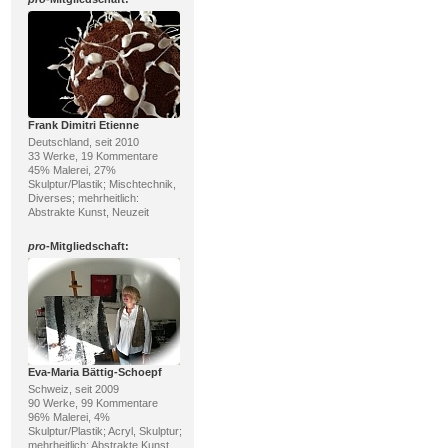
Frank Dimitri Etienne
Deutschland, seit 2010
33 Werke, 19 Kommentare
45% Malerei, 27%
Skulptur/Plastik; Mischtechnik,
Diverses; mehrheitlich:
Abstrakte Kunst, Neuzeit
pro
-Mitgliedschaft:
Eva-Maria Bättig-Schoepf
Schweiz, seit 2009
90 Werke, 99 Kommentare
96% Malerei, 4%
Skulptur/Plastik; Acryl, Skulptur;
mehrheitlich: Abstrakte Kunst,