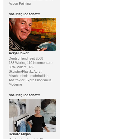
Action Painting
pro
-Mitgliedschaft:
Acryl-Power
Deutschland, seit 2008
183 Werke, 119 Kommentare
89% Malerei, 6%
Skulptur/Plastik; Acryl,
Mischtechnik; mehrheitlich:
Abstrakter Expressionismus,
Moderne
pro
-Mitgliedschaft:
Renate Migas