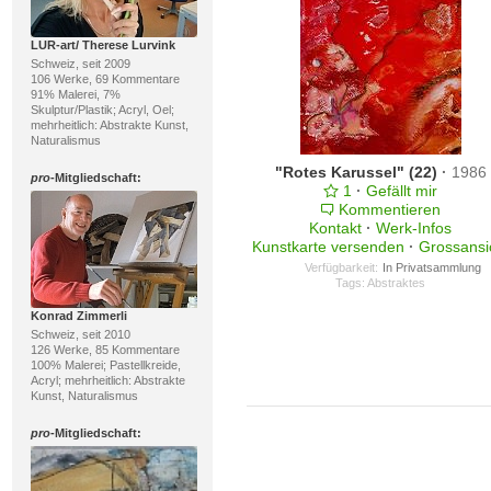
LUR-art/ Therese Lurvink
Schweiz, seit 2009
106 Werke, 69 Kommentare
91% Malerei, 7%
Skulptur/Plastik; Acryl, Oel;
mehrheitlich: Abstrakte Kunst,
Naturalismus
"Rotes Karussel" (22)
·
1986
pro
-Mitgliedschaft:
1
·
Gefällt mir
Kommentieren
Kontakt
·
Werk-Infos
Kunstkarte versenden
·
Grossansi
Verfügbarkeit:
In Privatsammlung
Tags:
Abstraktes
Konrad Zimmerli
Schweiz, seit 2010
126 Werke, 85 Kommentare
100% Malerei; Pastellkreide,
Acryl; mehrheitlich: Abstrakte
Kunst, Naturalismus
pro
-Mitgliedschaft: