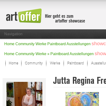
Hier geht es zum
artoffer showcase
Navigation
showc
Home
Community
Werke
Paintboard
Ausstellungen
show
Home
Community
Werke »
Paintboard
Ausstellungen
Home
Community
Werke
Paintboard
Ausstell
Showcase
Jutta Regina Fr
Der letzte Monat im Fokus
Alle Fokus-Werke
Standard-Ansicht
Fokus-Werke
Neue Werke – Auswahl
Alle neuen Werke