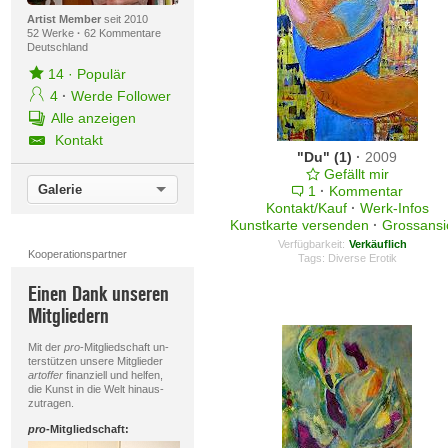
Artist Member
seit 2010
52 Werke
·
62 Kommentare
Deutschland
14
·
Populär
4
·
Werde Follower
Alle anzeigen
Kontakt
"Du" (1)
·
2009
Gefällt mir
Galerie
1
·
Kommentar
Kontakt/Kauf
·
Werk-Infos
Kunstkarte versenden
·
Grossansi
Verfügbarkeit:
Verkäuflich
Kooperationspartner
Tags:
Diverse Erotik
Einen Dank unseren
Mitgliedern
Mit der
pro
-Mitgliedschaft un-
terstützen unsere Mitglieder
artoffer
finanziell und helfen,
die Kunst in die Welt hinaus-
zutragen.
pro
-Mitgliedschaft: