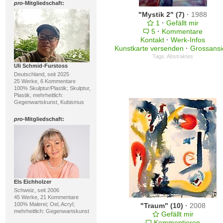
pro
-Mitgliedschaft:
"Mystik 2" (7)
·
1988
1
·
Gefällt mir
5
·
Kommentare
Kontakt
·
Werk-Infos
Kunstkarte versenden
·
Grossansi
Tags:
Abstraktes
Uli Schmid-Furstoss
Deutschland, seit 2025
25 Werke, 6 Kommentare
100% Skulptur/Plastik; Skulptur,
Plastik; mehrheitlich:
Gegenwartskunst, Kubismus
pro
-Mitgliedschaft:
Els Eichholzer
Schweiz, seit 2006
45 Werke, 21 Kommentare
100% Malerei; Oel, Acryl;
"Traum" (10)
·
2008
mehrheitlich: Gegenwartskunst
Gefällt mir
Kommentieren