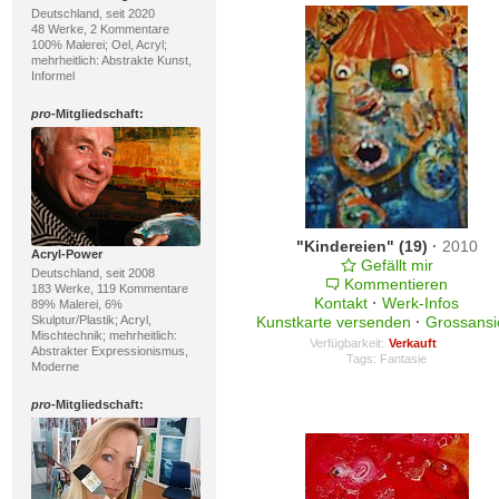
Deutschland, seit 2020
48 Werke, 2 Kommentare
100% Malerei; Oel, Acryl;
mehrheitlich: Abstrakte Kunst,
Informel
pro
-Mitgliedschaft:
"Kindereien" (19)
·
2010
Acryl-Power
Gefällt mir
Deutschland, seit 2008
Kommentieren
183 Werke, 119 Kommentare
Kontakt
·
Werk-Infos
89% Malerei, 6%
Skulptur/Plastik; Acryl,
Kunstkarte versenden
·
Grossansi
Mischtechnik; mehrheitlich:
Verfügbarkeit:
Verkauft
Abstrakter Expressionismus,
Tags:
Fantasie
Moderne
pro
-Mitgliedschaft: