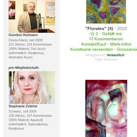
"Florales" (4)
·
2010
1
·
Gefällt mir
Günther Hofmann
Kommentieren
Deutschland, seit 2008
Kontakt/Kauf
·
Werk-Infos
221 Werke, 214 Kommentare
100% Malerei; Oel, Acryl;
Kunstkarte versenden
·
Grossansi
mehrheitlich: Realismus,
Verfügbarkeit:
Verkäuflich
Abstrakte Kunst
Tags:
Diverses
pro
-Mitgliedschaft:
Stephanie Zobrist
Schweiz, seit 2009
105 Werke, 107 Kommentare
100% Malerei; Aquarell;
mehrheitlich: Naturalismus,
Realismus