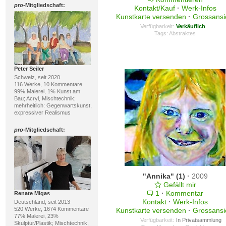
pro
-Mitgliedschaft:
Kontakt/Kauf
·
Werk-Infos
Kunstkarte versenden
·
Grossansi
Verfügbarkeit:
Verkäuflich
Tags:
Abstraktes
Peter Seiler
Schweiz, seit 2020
116 Werke, 10 Kommentare
99% Malerei, 1% Kunst am
Bau; Acryl, Mischtechnik;
mehrheitlich: Gegenwartskunst,
expressiver Realismus
pro
-Mitgliedschaft:
"Annika" (1)
·
2009
Gefällt mir
1
·
Kommentar
Renate Migas
Kontakt
·
Werk-Infos
Deutschland, seit 2013
520 Werke, 1674 Kommentare
Kunstkarte versenden
·
Grossansi
77% Malerei, 23%
Verfügbarkeit:
In Privatsammlung
Skulptur/Plastik; Mischtechnik,