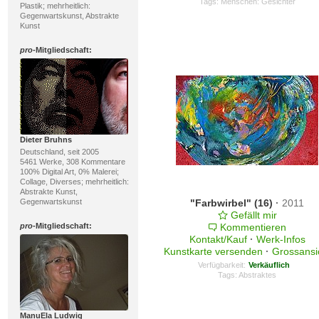
Tags:
Menschen: Gesichter
Plastik; mehrheitlich:
Gegenwartskunst, Abstrakte
Kunst
pro
-Mitgliedschaft:
Dieter Bruhns
Deutschland, seit 2005
5461 Werke, 308 Kommentare
100% Digital Art, 0% Malerei;
Collage, Diverses; mehrheitlich:
Abstrakte Kunst,
Gegenwartskunst
"Farbwirbel" (16)
·
2011
Gefällt mir
pro
-Mitgliedschaft:
Kommentieren
Kontakt/Kauf
·
Werk-Infos
Kunstkarte versenden
·
Grossansi
Verfügbarkeit:
Verkäuflich
Tags:
Abstraktes
ManuEla Ludwig