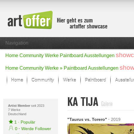
Hier geht es zum
artoffer showcase
Navigation
showc
Home
Community
Werke
Paintboard
Ausstellungen
show
Home
Community
Werke »
Paintboard
Ausstellungen
Home
Community
Werke
Paintboard
Ausstell
Showcase
KA TIJA
Der letzte Monat im Fokus
Galerie
Alle Fokus-Werke
Artist Member
seit 2023
7 Werke
Deutschland
Standard-Ansicht
"Taurus vs. Torero"
·
2019
Fokus-Werke
1
·
Populär
Neue Werke – Auswahl
0
·
Werde Follower
Alle neuen Werke