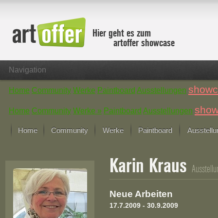
Hier geht es zum
artoffer showcase
Navigation
showc
Home
Community
Werke
Paintboard
Ausstellungen
show
Home
Community
Werke »
Paintboard
Ausstellungen
Home
Community
Werke
Paintboard
Ausstell
Showcase
Karin Kraus
Der letzte Monat im Fokus
Ausstell
Alle Fokus-Werke
Standard-Ansicht
Neue Arbeiten
Fokus-Werke
17.7.2009 - 30.9.2009
Neue Werke – Auswahl
Alle neuen Werke