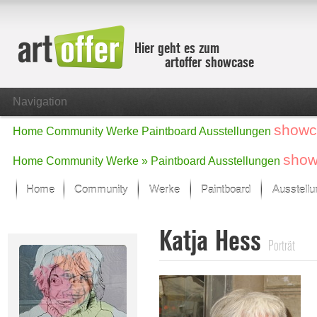
Hier geht es zum
artoffer showcase
Navigation
showc
Home
Community
Werke
Paintboard
Ausstellungen
show
Home
Community
Werke »
Paintboard
Ausstellungen
Home
Community
Werke
Paintboard
Ausstell
Showcase
Katja Hess
Der letzte Monat im Fokus
Porträt
Alle Fokus-Werke
Standard-Ansicht
Fokus-Werke
Neue Werke – Auswahl
Alle neuen Werke