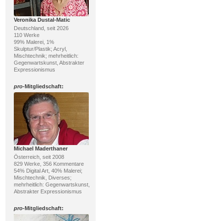
Veronika Dustal-Matic
Deutschland, seit 2026
110 Werke
99% Malerei, 1%
Skulptur/Plastik; Acryl,
Mischtechnik; mehrheitlich:
Gegenwartskunst, Abstrakter
Expressionismus
pro
-Mitgliedschaft:
Michael Maderthaner
Österreich, seit 2008
829 Werke, 356 Kommentare
54% Digital Art, 40% Malerei;
Mischtechnik, Diverses;
mehrheitlich: Gegenwartskunst,
Abstrakter Expressionismus
pro
-Mitgliedschaft: