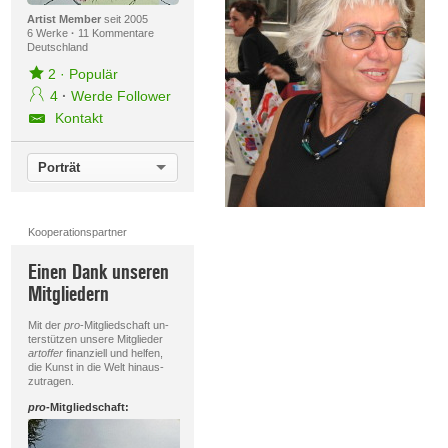
Artist Member
seit 2005
6 Werke
·
11 Kommentare
Deutschland
2
·
Populär
4
·
Werde Follower
Kontakt
Porträt
Kooperationspartner
Einen Dank unseren
Mitgliedern
Mit der
pro
-Mitgliedschaft un-
terstützen unsere Mitglieder
artoffer
finanziell und helfen,
die Kunst in die Welt hinaus-
zutragen.
pro
-Mitgliedschaft: