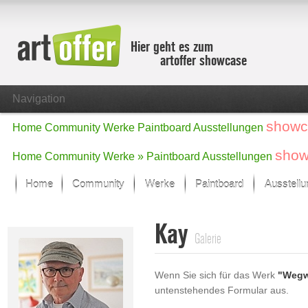
Hier geht es zum
artoffer showcase
Navigation
showc
Home
Community
Werke
Paintboard
Ausstellungen
show
Home
Community
Werke »
Paintboard
Ausstellungen
Home
Community
Werke
Paintboard
Ausstell
Showcase
Kay
Der letzte Monat im Fokus
Galerie
Alle Fokus-Werke
Standard-Ansicht
Wenn Sie sich für das Werk
"Wegw
Fokus-Werke
untenstehendes Formular aus.
Neue Werke – Auswahl
Alle neuen Werke