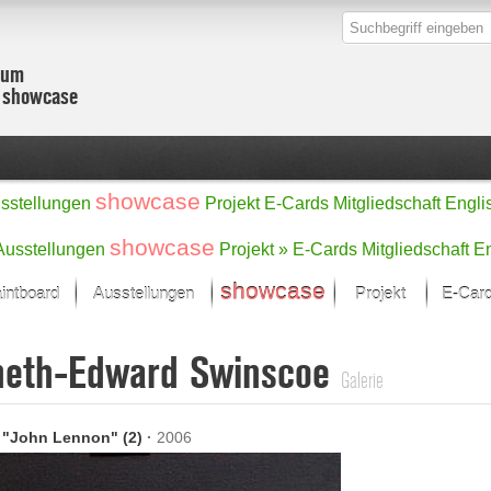
zum
r showcase
showcase
sstellungen
Projekt
E-Cards
Mitgliedschaft
Engli
showcase
Ausstellungen
Projekt »
E-Cards
Mitgliedschaft
En
showcase
intboard
Ausstellungen
Projekt
E-Car
Kunst Raum
Kategorien
neth-Edward Swinscoe
onat im Fokus
Ein Künstlerförde
Malerei
Galerie
Werke
Skulptur/Plastik
Zeichnung
sicht
Digital Art
 "John Lennon" (2)
·
2006
e
Grafik
– Auswahl
Fotografie
erke