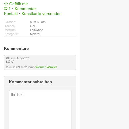
Gefällt mir
1
·
Kommentar
Kontakt
·
Kunstkarte versenden
Grösse:
80 x 60 cm
Technik:
Oel
Medium:
Leinwand
Kategorie:
Malerei
Kommentare
Klasse Arbeit!*!*
LGW
25.6.2009 18:28 von
Werner Winkler
Kommentar schreiben