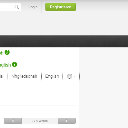
Login
Registrieren
sh
glish
ds
Mitgliedschaft
English
Über unsere Leidenschaft
rprojekt von Samsung
Kunsthäuser
2 / 4 Werke