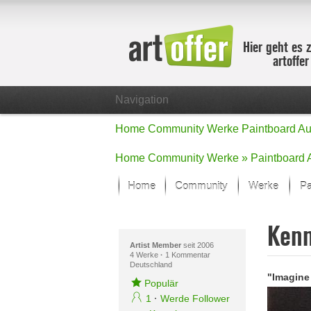
Hier geht es 
artoffe
Navigation
Home
Community
Werke
Paintboard
Au
Home
Community
Werke »
Paintboard
Home
Community
Werke
Pa
Showcase
Ken
Der letzte M
Alle Fokus-
Artist Member
seit 2006
4 Werke
·
1 Kommentar
Deutschland
Standard-An
"Imagine
Fokus-Werk
Populär
Neue Werke 
1
·
Werde Follower
Alle neuen W