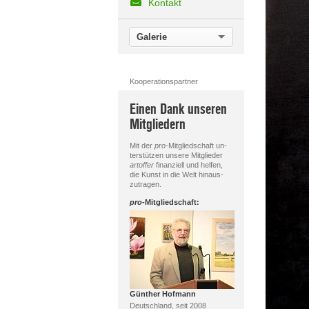
Kontakt
Galerie
Kooperationspartner
Einen Dank unseren
Mitgliedern
Mit der
pro
-Mitgliedschaft un-
terstützen unsere Mitglieder
artoffer
finanziell und helfen,
die Kunst in die Welt hinaus-
zutragen.
pro
-Mitgliedschaft:
Günther Hofmann
Deutschland, seit 2008