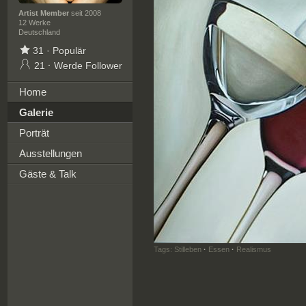
Artist Member
seit 2008
12 Werke
Deutschland
31
·
Populär
21
·
Werde Follower
Home
Galerie
Porträt
Ausstellungen
Gäste & Talk
Tags:
Stilleben
·
Essen
·
Realismus