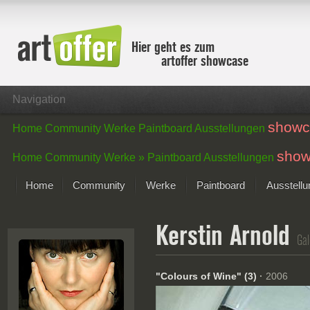
Hier geht es zum
artoffer showcase
Navigation
showc
Home
Community
Werke
Paintboard
Ausstellungen
show
Home
Community
Werke »
Paintboard
Ausstellungen
Home
Community
Werke
Paintboard
Ausstell
Showcase
Kerstin Arnold
Der letzte Monat im Fokus
Gal
Alle Fokus-Werke
Standard-Ansicht
"Colours of Wine" (3)
·
2006
Fokus-Werke
Neue Werke – Auswahl
Alle neuen Werke