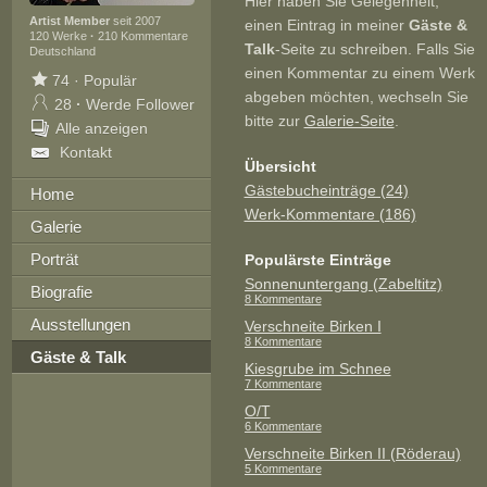
Hier haben Sie Gelegenheit,
Artist Member
seit 2007
einen Eintrag in meiner
Gäste &
120 Werke
·
210 Kommentare
Talk
-Seite zu schreiben. Falls Sie
Deutschland
einen Kommentar zu einem Werk
74
·
Populär
abgeben möchten, wechseln Sie
28
·
Werde Follower
bitte zur
Galerie-Seite
.
Alle anzeigen
Kontakt
Übersicht
Gästebucheinträge (24)
Home
Werk-Kommentare (186)
Galerie
Porträt
Populärste Einträge
Sonnenuntergang (Zabeltitz)
Biografie
8 Kommentare
Ausstellungen
Verschneite Birken I
8 Kommentare
Gäste & Talk
Kiesgrube im Schnee
7 Kommentare
O/T
6 Kommentare
Verschneite Birken II (Röderau)
5 Kommentare