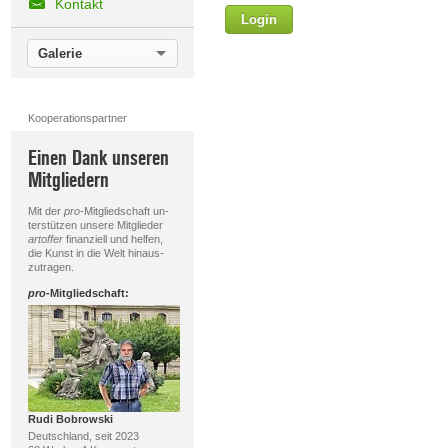
Kontakt
Login
Vorname
Galerie
Nachname
Kooperationspartner
E-mail
Einen Dank unseren
Mitgliedern
Ihre Nachricht
Mit der
pro
-Mitgliedschaft un-
terstützen unsere Mitglieder
artoffer
finanziell und helfen,
die Kunst in die Welt hinaus-
zutragen.
pro
-Mitgliedschaft:
D
Rudi Bobrowski
Deutschland, seit 2023