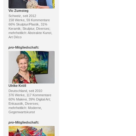
Vic Zumsteg
Schweiz, seit 2012
158 Werke, 59 Kommentare
66% Skulptur/Plastik, 31%
Keramik; Skulptur, Diverses;
mehrheitlich: Abstrakte Kunst,
Art Déco
pro
-Mitgliedschaft:
Ulrike Kröll
Deutschland, seit 2010
376 Werke, 117 Kommentare
60% Malerei, 39% Digital Art;
Enkaustik, Diverses;
mehrheitlich: Moderne,
Gegenwartskunst
pro
-Mitgliedschaft: