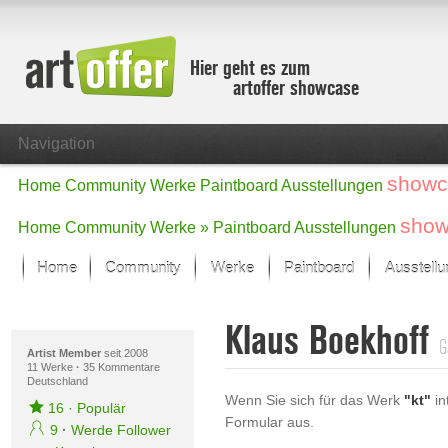
Hier geht es zum
artoffer showcase
Navigation
showc
Home
Community
Werke
Paintboard
Ausstellungen
show
Home
Community
Werke »
Paintboard
Ausstellungen
Home
Community
Werke
Paintboard
Ausstell
Showcase
Klaus Boekhoff
Der letzte Monat im Fokus
G
Alle Fokus-Werke
Artist Member
seit 2008
11 Werke
·
35 Kommentare
Deutschland
Standard-Ansicht
Wenn Sie sich für das Werk
"kt"
in
Fokus-Werke
16
·
Populär
Formular aus.
Neue Werke – Auswahl
9
·
Werde Follower
Alle neuen Werke