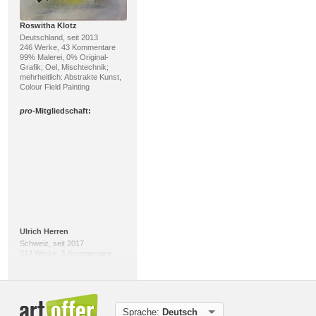
Roswitha Klotz
Deutschland, seit 2013
246 Werke, 43 Kommentare
99% Malerei, 0% Original-
Grafik; Oel, Mischtechnik;
mehrheitlich: Abstrakte Kunst,
Colour Field Painting
pro
-Mitgliedschaft:
Ulrich Herren
Schweiz, seit 2017
314 Werke, 5 Kommentare
91% Malerei, 8%
Skulptur/Plastik; Acryl, Oel;
mehrheitlich: Expressionismus,
Naturalismus
Sprache:
Deutsch