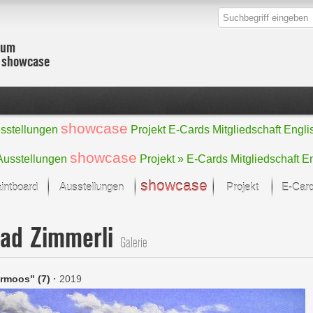
zum
r showcase
showcase
sstellungen
Projekt
E-Cards
Mitgliedschaft
Engli
showcase
Ausstellungen
Projekt »
E-Cards
Mitgliedschaft
En
showcase
intboard
Ausstellungen
Projekt
E-Car
Kunst Raum
Kategorien
ad Zimmerli
onat im Fokus
Ein Künstlerförde
Malerei
Galerie
Werke
Skulptur/Plastik
Zeichnung
sicht
Digital Art
rmoos" (7)
·
2019
e
Grafik
– Auswahl
Fotografie
erke