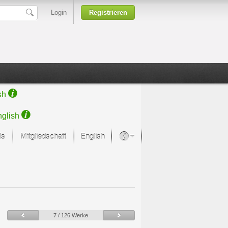
Login
Registrieren
sh
glish
ds
Mitgliedschaft
English
Über unsere Leidenschaft
rprojekt von Samsung
Kunsthäuser
7 / 126 Werke