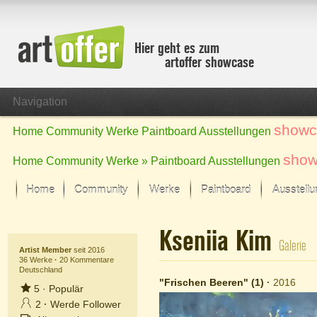
Hier geht es zum
artoffer showcase
Navigation
showc
Home
Community
Werke
Paintboard
Ausstellungen
show
Home
Community
Werke »
Paintboard
Ausstellungen
Home
Community
Werke
Paintboard
Ausstell
Showcase
Kseniia Kim
Der letzte Monat im Fokus
Galerie
Alle Fokus-Werke
Artist Member
seit 2016
36 Werke
·
20 Kommentare
Deutschland
Standard-Ansicht
"Frischen Beeren" (1)
·
2016
Fokus-Werke
5
·
Populär
Neue Werke – Auswahl
2
·
Werde Follower
Alle neuen Werke