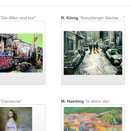
"Die Affen sind los!"
R. König
"Kreuzberger Nächte ..."
"Danseuse"
M. Haerting
"la dolce vita"