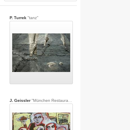
P. Turrek
"tanz"
J. Geissler
"München Restaurant"