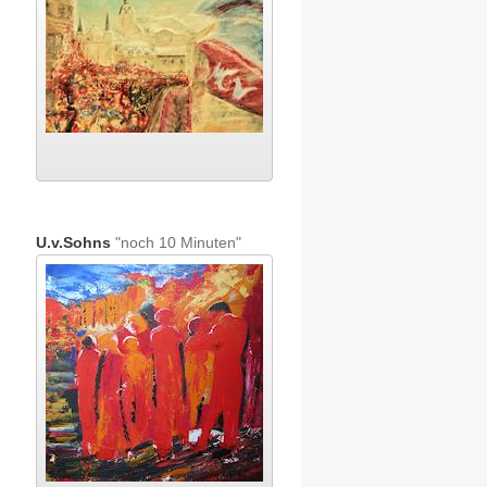
U.v.Sohns
"noch 10 Minuten"