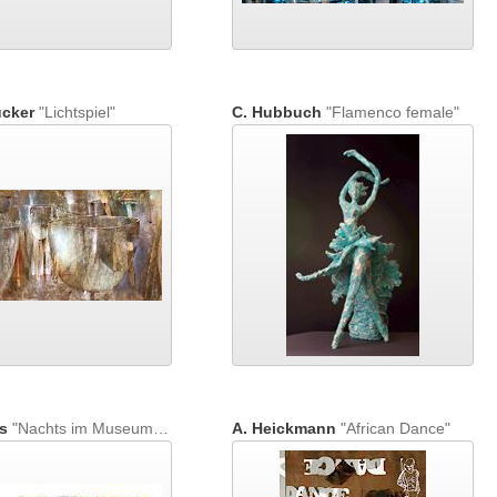
cker
"Lichtspiel"
C. Hubbuch
"Flamenco female"
s
"Nachts im Museum / Serie: We Love Art (In the Museum at Night)"
A. Heickmann
"African Dance"