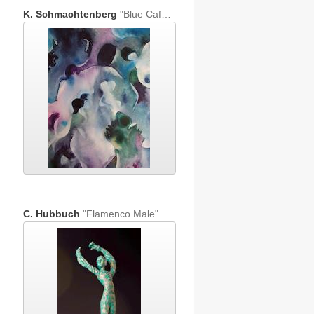
K. Schmachtenberg
"Blue Café Dancing"
C. Hubbuch
"Flamenco Male"