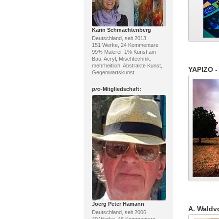
Karin Schmachtenberg
Deutschland, seit 2013
151 Werke, 24 Kommentare
99% Malerei, 1% Kunst am
Bau; Acryl, Mischtechnik;
mehrheitlich: Abstrakte Kunst,
YAPIZO -
Gegenwartskunst
pro
-Mitgliedschaft:
Joerg Peter Hamann
A. Waldv
Deutschland, seit 2006
40 Werke, 46 Kommentare