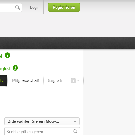
Login
Registrieren
sh
glish
ds
Mitgliedschaft
English
Über unsere Leidenschaft
rprojekt von Samsung
Kunsthäuser
Bitte wählen Sie ein Motiv...