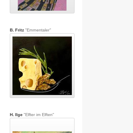
B. Fritz
"Emmentaler"
H. Ilge
"Elfter im Elften"