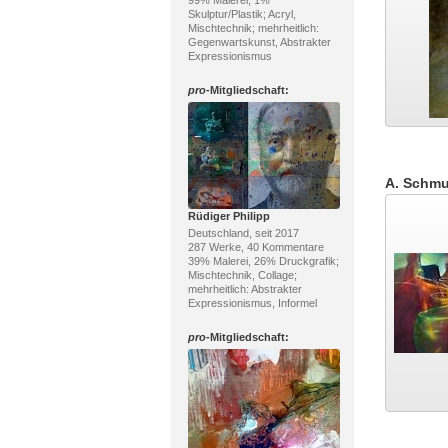
99% Malerei, 1%
Skulptur/Plastik; Acryl,
Mischtechnik; mehrheitlich:
Gegenwartskunst, Abstrakter
Expressionismus
pro
-Mitgliedschaft:
A. Schmu
Rüdiger Philipp
Deutschland, seit 2017
287 Werke, 40 Kommentare
39% Malerei, 26% Druckgrafik;
Mischtechnik, Collage;
mehrheitlich: Abstrakter
Expressionismus, Informel
pro
-Mitgliedschaft: