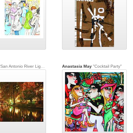
San Antonio River Lights"
Anastasia May
"Cocktail Party"