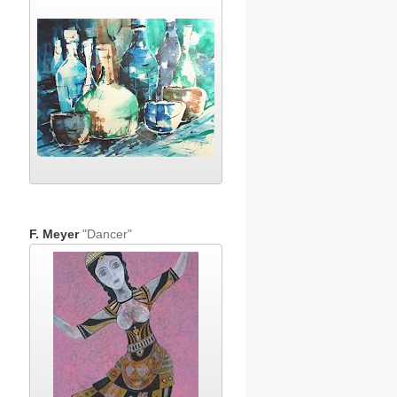
F. Meyer
"Dancer"