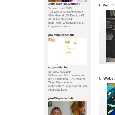
Anita Karolina Martinoli
F. Violi
"O
Schweiz, seit 2013
133 Werke, 50 Kommentare
97% Malerei, 2% Druckgrafik;
Acryl, Mischtechnik;
mehrheitlich: Abstrakte Kunst,
Gegenwartskunst
pro
-Mitgliedschaft:
eugen lötscher
Schweiz, seit 2014
549 Werke, 275 Kommentare
U. Wobst
86% Zeichnung, 10% Malerei;
Tinte, Mischtechnik;
mehrheitlich: Gegenwartskunst,
Abstrakte Kunst
pro
-Mitgliedschaft: