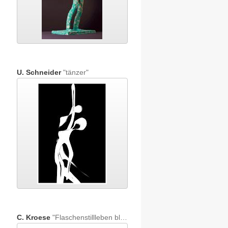
U. Schneider
"tänzer"
C. Kroese
"Flaschenstillleben blau"