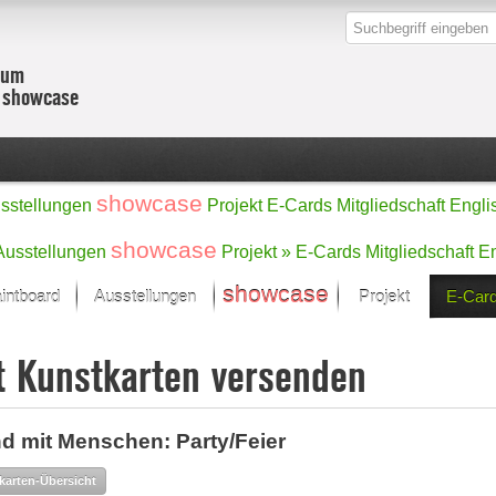
zum
r showcase
showcase
sstellungen
Projekt
E-Cards
Mitgliedschaft
Engli
showcase
Ausstellungen
Projekt »
E-Cards
Mitgliedschaft
En
showcase
intboard
Ausstellungen
Projekt
E-Car
Kunst Raum
Kategorien
t Kunstkarten versenden
onat im Fokus
Ein Künstlerförde
Malerei
Werke
Skulptur/Plastik
Zeichnung
sicht
d mit Menschen: Party/Feier
Digital Art
e
Grafik
– Auswahl
karten-Übersicht
Fotografie
erke