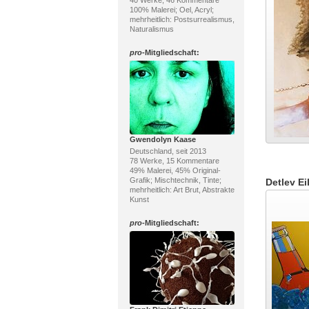
100% Malerei; Oel, Acryl;
mehrheitlich: Postsurrealismus,
Naturalismus
pro
-Mitgliedschaft:
Gwendolyn Kaase
Deutschland, seit 2013
78 Werke, 15 Kommentare
49% Malerei, 45% Original-
Grafik; Mischtechnik, Tinte;
Detlev Ei
mehrheitlich: Art Brut, Abstrakte
Kunst
pro
-Mitgliedschaft: