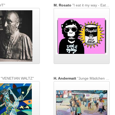
/T"
M. Rosato
"I eat it my way - Eat more art!"
"VENETIAN WALTZ"
H. Andermatt
"Junge Mädchen am Knabenschiessen"