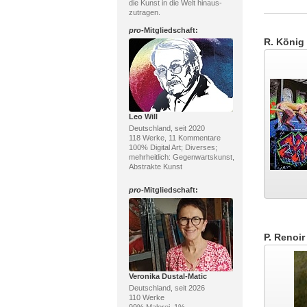
die Kunst in die Welt hinaus-
zutragen.
pro
-Mitgliedschaft:
R. König
Leo Will
Deutschland, seit 2020
118 Werke, 11 Kommentare
100% Digital Art; Diverses;
mehrheitlich: Gegenwartskunst,
Abstrakte Kunst
pro
-Mitgliedschaft:
P. Renoir
Veronika Dustal-Matic
Deutschland, seit 2026
110 Werke