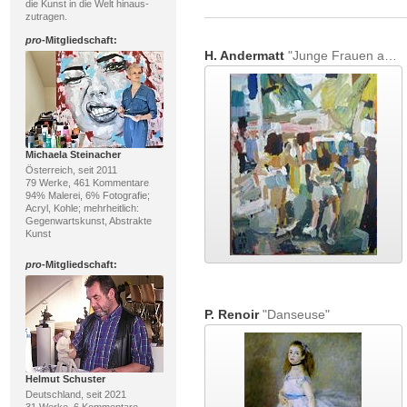
die Kunst in die Welt hinaus-
zutragen.
pro
-Mitgliedschaft:
H. Andermatt
"Junge Frauen am Zürifest"
Michaela Steinacher
Österreich, seit 2011
79 Werke, 461 Kommentare
94% Malerei, 6% Fotografie;
Acryl, Kohle; mehrheitlich:
Gegenwartskunst, Abstrakte
Kunst
pro
-Mitgliedschaft:
P. Renoir
"Danseuse"
Helmut Schuster
Deutschland, seit 2021