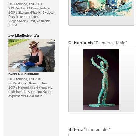
Deutschland, seit 2021
213 Werke, 19 Kommentare
100% Skulptur/Plastik; Skulptur,
Plastik; mehrheitlich:
Gegenwartskunst, Abstrakte
Kunst
pro
-Mitgliedschaft:
C. Hubbuch
"Flamenco Male"
Karin Ott-Hofmann
Deutschland, seit 2018
78 Werke, 25 Kommentare
100% Malerei; Acryl, Aquarell;
mehrheitlich: Abstrakte Kunst,
expressiver Realismus
B. Fritz
"Emmentaler"