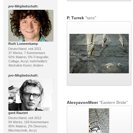
pro
-Mitgliedschaft:
P. Turrek
"tanz"
Ruth Loewenkamp
Deutschland, seit 2021
37 Werke, 7 Kommentare
92% Malerei, 5% Fotografie;
Collage, Acryl; mehrheitlich:
Abstrakte Kunst, Andere
pro
-Mitgliedschaft:
AlesyavonMeer
"Eastern Bride"
gerd Rautert
Deutschland, seit 2012
94 Werke, 169 Kommentare
95% Malerei, 2% Diverses;
Mischtechnik, Acryl;