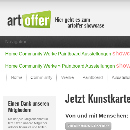
Hier geht es zum
artoffer showcase
Navigation
showc
Home
Community
Werke
Paintboard
Ausstellungen
show
Home
Community
Werke »
Paintboard
Ausstellungen
Home
Community
Werke
Paintboard
Ausstell
Showcase
Jetzt Kunstkart
Der letzte Monat im Fokus
Einen Dank unseren
Alle Fokus-Werke
Mitgliedern
Standard-Ansicht
Von und mit Menschen: 
Fokus-Werke
Mit der
pro
-Mitgliedschaft un-
Neue Werke – Auswahl
terstützen unsere Mitglieder
Zur Kunstkarten-Übersicht
artoffer
finanziell und helfen,
Alle neuen Werke