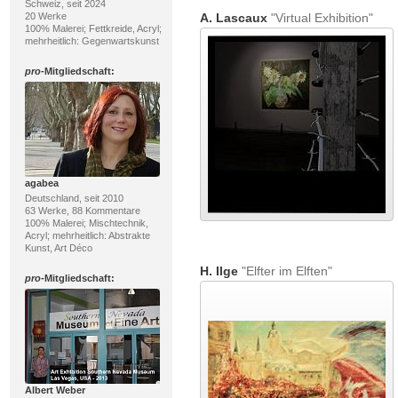
Schweiz, seit 2024
20 Werke
A. Lascaux
"Virtual Exhibition"
100% Malerei; Fettkreide, Acryl;
mehrheitlich: Gegenwartskunst
pro
-Mitgliedschaft:
agabea
Deutschland, seit 2010
63 Werke, 88 Kommentare
100% Malerei; Mischtechnik,
Acryl; mehrheitlich: Abstrakte
Kunst, Art Déco
H. Ilge
"Elfter im Elften"
pro
-Mitgliedschaft:
Albert Weber