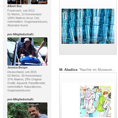
Albert Enz
Frankreich, seit 2012
91 Werke, 13 Kommentare
100% Malerei; Acryl, Oel;
mehrheitlich: Gegenwartskunst,
Abstrakte Kunst
pro
-Mitgliedschaft:
Jessica Berger
M. Aladics
"Nachts im Museum / Serie: We Love Art (In the Museum at Night)"
Deutschland, seit 2015
63 Werke, 30 Kommentare
37% Malerei, 29% Original-
Grafik; Aquarell, Pastellkreide;
mehrheitlich: Naturalismus,
Gegenwartskunst
pro
-Mitgliedschaft: