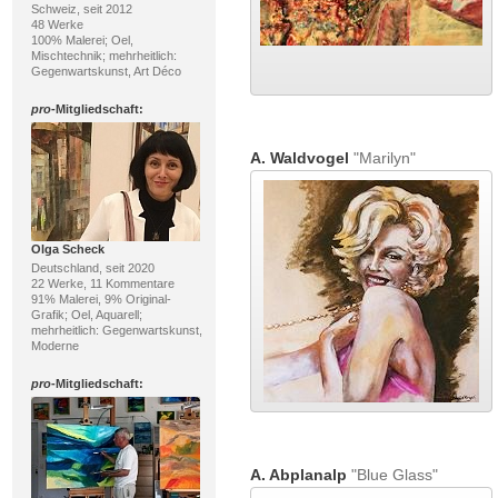
Schweiz, seit 2012
48 Werke
100% Malerei; Oel,
Mischtechnik; mehrheitlich:
Gegenwartskunst, Art Déco
pro
-Mitgliedschaft:
A. Waldvogel
"Marilyn"
Olga Scheck
Deutschland, seit 2020
22 Werke, 11 Kommentare
91% Malerei, 9% Original-
Grafik; Oel, Aquarell;
mehrheitlich: Gegenwartskunst,
Moderne
pro
-Mitgliedschaft:
A. Abplanalp
"Blue Glass"