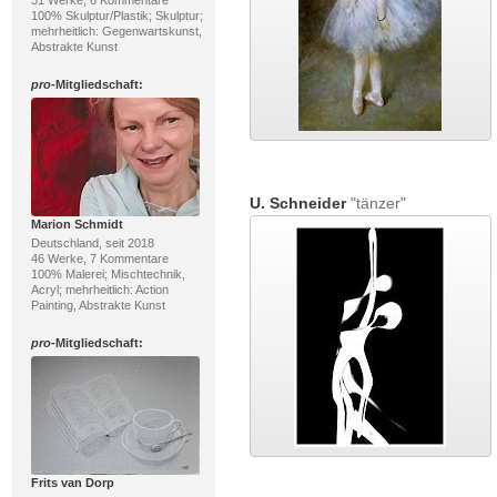
31 Werke, 6 Kommentare
100% Skulptur/Plastik; Skulptur;
mehrheitlich: Gegenwartskunst,
Abstrakte Kunst
pro
-Mitgliedschaft:
U. Schneider
"tänzer"
Marion Schmidt
Deutschland, seit 2018
46 Werke, 7 Kommentare
100% Malerei; Mischtechnik,
Acryl; mehrheitlich: Action
Painting, Abstrakte Kunst
pro
-Mitgliedschaft:
Frits van Dorp