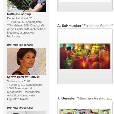
Matthias Haerting
Deutschland, seit 2014
154 Werke, 56 Kommentare
A. Schmucker
"Zu später Stunde"
70% Malerei, 30% Druckgrafik;
Acryl, Linolschnitt; mehrheitlich:
Moderne, expressiver
Realismus
pro
-Mitgliedschaft:
Soraya Hamzavi-Louyeh
Schweiz, seit 2001
74 Werke, 210 Kommentare
100% Malerei; Acryl,
Mischtechnik; mehrheitlich:
Abstrakte Kunst, Neue
J. Geissler
"München Restaurant"
Figurative Malerei
pro
-Mitgliedschaft: