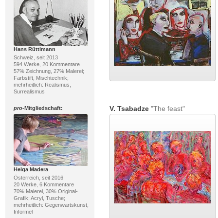
Hans Rüttimann
Schweiz, seit 2013
594 Werke, 20 Kommentare
57% Zeichnung, 27% Malerei;
Farbstift, Mischtechnik;
mehrheitlich: Realismus,
Surrealismus
V. Tsabadze
"The feast"
pro
-Mitgliedschaft:
Helga Madera
Österreich, seit 2016
20 Werke, 6 Kommentare
70% Malerei, 30% Original-
Grafik; Acryl, Tusche;
mehrheitlich: Gegenwartskunst,
Informel