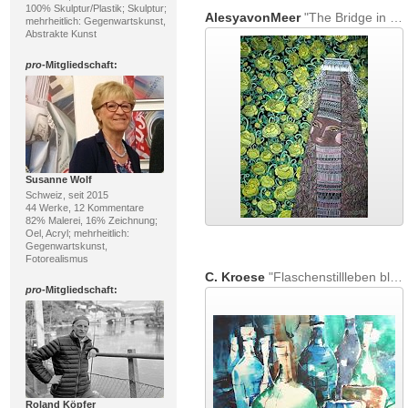
100% Skulptur/Plastik; Skulptur;
AlesyavonMeer
"The Bridge in the garden of yellow Roses"
mehrheitlich: Gegenwartskunst,
Abstrakte Kunst
pro
-Mitgliedschaft:
Susanne Wolf
Schweiz, seit 2015
44 Werke, 12 Kommentare
82% Malerei, 16% Zeichnung;
Oel, Acryl; mehrheitlich:
Gegenwartskunst,
Fotorealismus
C. Kroese
"Flaschenstillleben blau"
pro
-Mitgliedschaft:
Roland Köpfer