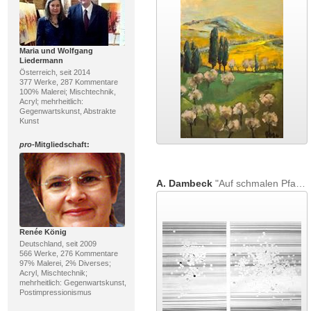
Maria und Wolfgang
Liedermann
Österreich, seit 2014
377 Werke, 287 Kommentare
100% Malerei; Mischtechnik,
Acryl; mehrheitlich:
Gegenwartskunst, Abstrakte
Kunst
pro
-Mitgliedschaft:
A. Dambeck
"Auf schmalen Pfaden"
Renée König
Deutschland, seit 2009
566 Werke, 276 Kommentare
97% Malerei, 2% Diverses;
Acryl, Mischtechnik;
mehrheitlich: Gegenwartskunst,
Postimpressionismus