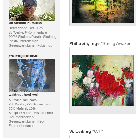
Uli Schmid-Furstoss
Deutschland, seit 2025
25 Werke, 6 Kommentare
100% Skulptur/Plastik; Skulptur,
Plastik; mehrheitlich:
Philippin, Inge
"Spring Awakening"
Gegenwartskunst, Kubismus
pro
-Mitgliedschaft:
waldraut hool-wolf
Schweiz, seit 2006
298 Werke, 222 Kommentare
85% Malerei, 13%
Skulptur/Plastik; Mischtechnik,
Oel; mehrheitlich:
Gegenwartskunst, Neo-
Expressionismus
W. Leiking
"O/T"