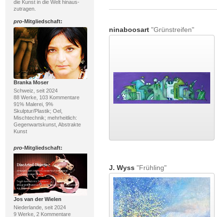
die Kunst in die Welt hinaus-
zutragen.
pro
-Mitgliedschaft:
ninaboosart
"Grünstreifen"
Branka Moser
Schweiz, seit 2024
88 Werke, 103 Kommentare
91% Malerei, 9%
Skulptur/Plastik; Oel,
Mischtechnik; mehrheitlich:
Gegenwartskunst, Abstrakte
Kunst
pro
-Mitgliedschaft:
J. Wyss
"Frühling"
Jos van der Wielen
Niederlande, seit 2024
9 Werke, 2 Kommentare