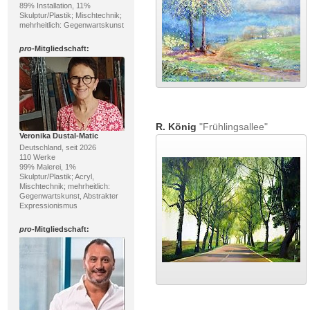
89% Installation, 11%
Skulptur/Plastik; Mischtechnik;
mehrheitlich: Gegenwartskunst
pro
-Mitgliedschaft:
R. König
"Frühlingsallee"
Veronika Dustal-Matic
Deutschland, seit 2026
110 Werke
99% Malerei, 1%
Skulptur/Plastik; Acryl,
Mischtechnik; mehrheitlich:
Gegenwartskunst, Abstrakter
Expressionismus
pro
-Mitgliedschaft: