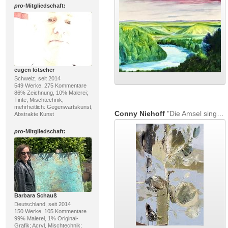
pro
-Mitgliedschaft:
eugen lötscher
Schweiz, seit 2014
549 Werke, 275 Kommentare
86% Zeichnung, 10% Malerei;
Tinte, Mischtechnik;
mehrheitlich: Gegenwartskunst,
Conny Niehoff
"Die Amsel singt am Gartenteich im Apfelbaum ihr Lied"
Abstrakte Kunst
pro
-Mitgliedschaft:
Barbara Schauß
Deutschland, seit 2014
150 Werke, 105 Kommentare
99% Malerei, 1% Original-
Grafik; Acryl, Mischtechnik;