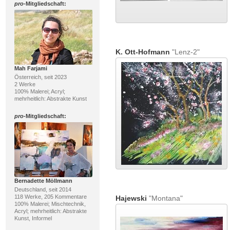
pro
-Mitgliedschaft:
K. Ott-Hofmann
"Lenz-2"
Mah Farjami
Österreich, seit 2023
2 Werke
100% Malerei; Acryl;
mehrheitlich: Abstrakte Kunst
pro
-Mitgliedschaft:
Bernadette Möllmann
Deutschland, seit 2014
118 Werke, 205 Kommentare
Hajewski
"Montana"
100% Malerei; Mischtechnik,
Acryl; mehrheitlich: Abstrakte
Kunst, Informel