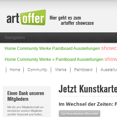
Hier geht es zum
artoffer showcase
Navigation
showc
Home
Community
Werke
Paintboard
Ausstellungen
show
Home
Community
Werke »
Paintboard
Ausstellungen
Home
Community
Werke
Paintboard
Ausstell
Showcase
Jetzt Kunstkart
Der letzte Monat im Fokus
Einen Dank unseren
Alle Fokus-Werke
Mitgliedern
Standard-Ansicht
Im Wechsel der Zeiten: 
Fokus-Werke
Mit der
pro
-Mitgliedschaft un-
Neue Werke – Auswahl
terstützen unsere Mitglieder
Zur Kunstkarten-Übersicht
artoffer
finanziell und helfen,
Alle neuen Werke