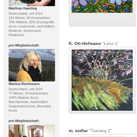
Matthias Haerting
Deutschland, seit 2014
154 Werke, 56 Kommentare
70% Malerei, 30% Druckgrafik;
Acryl, Linolschnitt; mehrheitlich:
Moderne, expressiver
Realismus
K. Ott-Hofmann
"Lenz-1"
pro
-Mitgliedschaft:
Martina Reichmann
Deutschland, seit 2024
77 Werke, 16 Kommentare
100% Malerei; Acryl,
Mischtechnik; mehrheitlich:
Gegenwartskunst, Abstrakte
Kunst
pro
-Mitgliedschaft:
m. sedlar
"Tuscany 2"