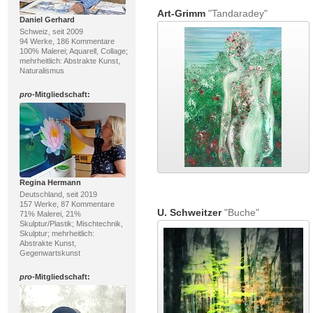
Art-Grimm
"Tandaradey"
Daniel Gerhard
Schweiz, seit 2009
94 Werke, 186 Kommentare
100% Malerei; Aquarell, Collage;
mehrheitlich: Abstrakte Kunst,
Naturalismus
pro
-Mitgliedschaft:
Regina Hermann
Deutschland, seit 2019
157 Werke, 87 Kommentare
U. Schweitzer
"Buche"
71% Malerei, 21%
Skulptur/Plastik; Mischtechnik,
Skulptur; mehrheitlich:
Abstrakte Kunst,
Gegenwartskunst
pro
-Mitgliedschaft: