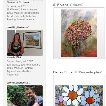
Giovanni De Luca
S. Frucht
"Colours"
Schweiz, seit 2013
95 Werke, 15 Kommentare
100% Malerei; Mischtechnik,
Acryl; mehrheitlich: Action
Painting, Abstrakte Kunst
pro
-Mitgliedschaft:
Kerstin Birk
Deutschland, seit 2007
120 Werke, 210 Kommentare
100% Malerei; Pastelle,
Aquarell; mehrheitlich:
Detlev Eilhardt
"Wassertropfen"
Realismus
pro
-Mitgliedschaft: