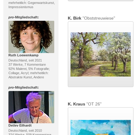
mehrheitlich: Gegenwartskunst,
Impressionismus
pro
-Mitgliedschaft:
K. Birk
"Obststreuwiese"
Ruth Loewenkamp
Deutschland, seit 2021
37 Werke, 7 Kommentare
92% Malerei, 5% Fotografie;
Collage, Acryl; mehrheitlich:
Abstrakte Kunst, Andere
pro
-Mitgliedschaft:
K. Kraus
"OT 26"
Detlev Eilhardt
Deutschland, seit 2010
324 Werke, 509 Kommentare