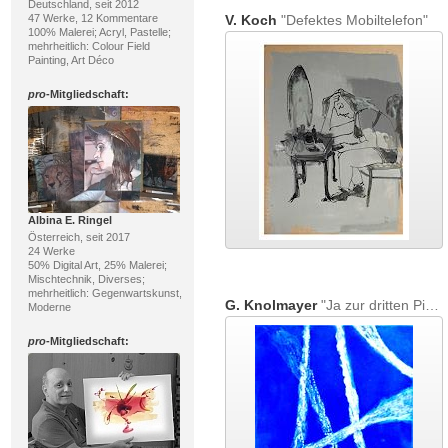
Deutschland, seit 2012
47 Werke, 12 Kommentare
V. Koch
"Defektes Mobiltelefon"
100% Malerei; Acryl, Pastelle;
mehrheitlich: Colour Field
Painting, Art Déco
pro
-Mitgliedschaft:
Albina E. Ringel
Österreich, seit 2017
24 Werke
50% Digital Art, 25% Malerei;
Mischtechnik, Diverses;
mehrheitlich: Gegenwartskunst,
G. Knolmayer
"Ja zur dritten Piste!"
Moderne
pro
-Mitgliedschaft: