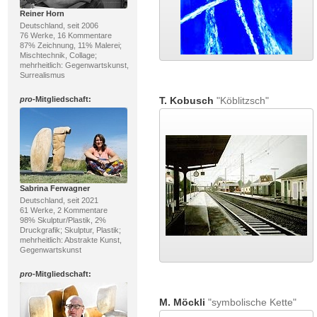
Reiner Horn
Deutschland, seit 2006
76 Werke, 16 Kommentare
87% Zeichnung, 11% Malerei;
Mischtechnik, Collage;
mehrheitlich: Gegenwartskunst,
Surrealismus
pro
-Mitgliedschaft:
T. Kobusch
"Köblitzsch"
Sabrina Ferwagner
Deutschland, seit 2021
61 Werke, 2 Kommentare
98% Skulptur/Plastik, 2%
Druckgrafik; Skulptur, Plastik;
mehrheitlich: Abstrakte Kunst,
Gegenwartskunst
pro
-Mitgliedschaft:
M. Möckli
"symbolische Kette"