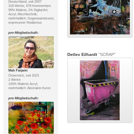
Deutschland, seit 2007
318 Werke, 678 Kommentare
99% Malerei, 1% Digital Art;
Acryl, Mischtechnik;
mehrheitlich: Gegenwartskunst,
expressiver Realismus
pro
-Mitgliedschaft:
Detlev Eilhardt
"SCRAP"
Mah Farjami
Österreich, seit 2023
2 Werke
100% Malerei; Acryl;
mehrheitlich: Abstrakte Kunst
pro
-Mitgliedschaft: