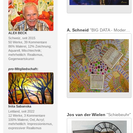
A. Schneid
"BIG DATA - Modern Times"
ALEX BECK
Schweiz, seit 2015
50 Werke, 39 Kommentare
86% Malerei, 12% Zeichnung;
Aquarell, Mischtechnik;
mehrheitlich: Realismus,
Gegenwartskunst
pro
-Mitgliedschaft:
Inita Sabanska
Lettland, seit 2022
Jos van der Wielen
"Schiebeuhr"
12 Werke, 3 Kommentare
100% Malerei; Oel, Acryl;
mehrheitlich: Impressionismus,
expressiver Realismus