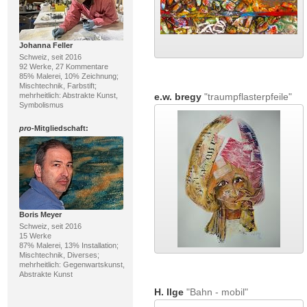
Johanna Feller
Schweiz, seit 2016
92 Werke, 27 Kommentare
85% Malerei, 10% Zeichnung;
Mischtechnik, Farbstift;
mehrheitlich: Abstrakte Kunst,
e.w. bregy
"traumpflasterpfeile"
Symbolismus
pro
-Mitgliedschaft:
Boris Meyer
Schweiz, seit 2016
15 Werke
87% Malerei, 13% Installation;
Mischtechnik, Diverses;
mehrheitlich: Gegenwartskunst,
Abstrakte Kunst
H. Ilge
"Bahn - mobil"