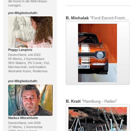
die Kunst in die Welt hinaus-
zutragen.
pro
-Mitgliedschaft:
B. Michalak
"Ford Escort-Frontview"
Peggy Langlotz
Deutschland, seit 2022
55 Werke, 2 Kommentare
96% Malerei, 2% Comic; Oel,
Mischtechnik; mehrheitlich:
Abstrakte Kunst, Realismus
pro
-Mitgliedschaft:
B. Kratt
"Hamburg - Hafen"
Markus Mitzenheim
Deutschland, seit 2026
17 Werke, 1 Kommentar