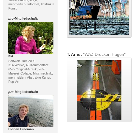
100% Malerei; Acryl;
mehrheitlich: Informel, Abstrakte
Kunst
pro
-Mitgliedschaft:
T. Arnst
"WAZ Druckeri Hagen"
bia
Schweiz, seit 2009
314 Werke, 46 Kommentare
65% Original-Grafik, 26%
Malerei; Collage, Mischtechnik;
mehrheitlich: Abstrakte Kunst,
Pop-Art
pro
-Mitgliedschaft:
Florian Freeman