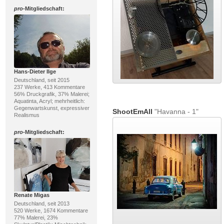
pro
-Mitgliedschaft:
Hans-Dieter Ilge
Deutschland, seit 2015
237 Werke, 413 Kommentare
56% Druckgrafik, 37% Malerei;
Aquatinta, Acryl; mehrheitlich:
Gegenwartskunst, expressiver
ShootEmAll
"Havanna - 1"
Realismus
pro
-Mitgliedschaft:
Renate Migas
Deutschland, seit 2013
520 Werke, 1674 Kommentare
77% Malerei, 23%