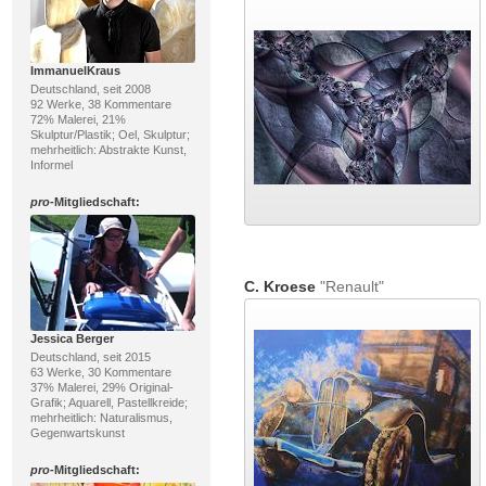
ImmanuelKraus
Deutschland, seit 2008
92 Werke, 38 Kommentare
72% Malerei, 21%
Skulptur/Plastik; Oel, Skulptur;
mehrheitlich: Abstrakte Kunst,
Informel
pro
-Mitgliedschaft:
C. Kroese
"Renault"
Jessica Berger
Deutschland, seit 2015
63 Werke, 30 Kommentare
37% Malerei, 29% Original-
Grafik; Aquarell, Pastellkreide;
mehrheitlich: Naturalismus,
Gegenwartskunst
pro
-Mitgliedschaft: