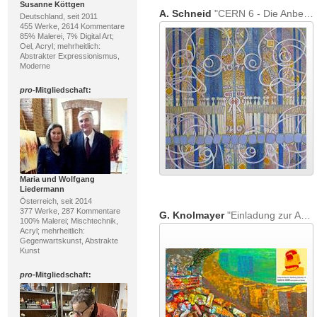
Susanne Köttgen
A. Schneid
"CERN 6 - Die Anbetung der digitalen Katzengöttin"
Deutschland, seit 2011
455 Werke, 2614 Kommentare
85% Malerei, 7% Digital Art;
Oel, Acryl; mehrheitlich:
Abstrakter Expressionismus,
Moderne
pro
-Mitgliedschaft:
Maria und Wolfgang
Liedermann
Österreich, seit 2014
377 Werke, 287 Kommentare
G. Knolmayer
"Einladung zur Ausstellung "Logistik lebt Zukunft"
100% Malerei; Mischtechnik,
Acryl; mehrheitlich:
Gegenwartskunst, Abstrakte
Kunst
pro
-Mitgliedschaft: