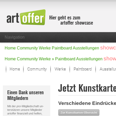
Hier geht es zum
artoffer showcase
Navigation
showc
Home
Community
Werke
Paintboard
Ausstellungen
show
Home
Community
Werke »
Paintboard
Ausstellungen
Home
Community
Werke
Paintboard
Ausstell
Showcase
Jetzt Kunstkart
Der letzte Monat im Fokus
Einen Dank unseren
Alle Fokus-Werke
Mitgliedern
Standard-Ansicht
Verschiedene Eindrücke
Fokus-Werke
Mit der
pro
-Mitgliedschaft un-
Neue Werke – Auswahl
terstützen unsere Mitglieder
Zur Kunstkarten-Übersicht
artoffer
finanziell und helfen,
Alle neuen Werke