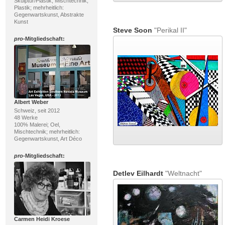
Skulptur/Plastik; Mischtechnik,
Plastik; mehrheitlich:
Gegenwartskunst, Abstrakte
Kunst
Steve Soon
"Perikal II"
pro
-Mitgliedschaft:
Albert Weber
Schweiz, seit 2012
48 Werke
100% Malerei; Oel,
Mischtechnik; mehrheitlich:
Gegenwartskunst, Art Déco
pro
-Mitgliedschaft:
Detlev Eilhardt
"Weltnacht"
Carmen Heidi Kroese