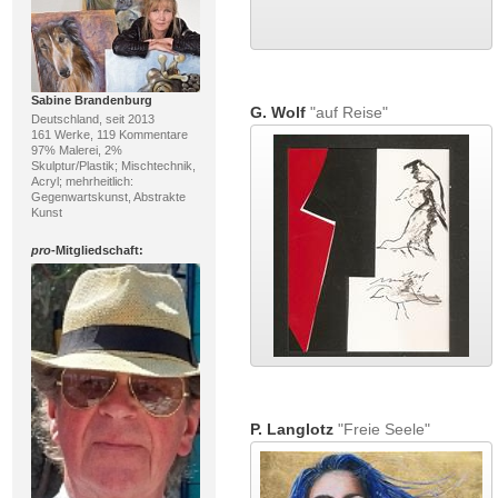
Sabine Brandenburg
G. Wolf
"auf Reise"
Deutschland, seit 2013
161 Werke, 119 Kommentare
97% Malerei, 2%
Skulptur/Plastik; Mischtechnik,
Acryl; mehrheitlich:
Gegenwartskunst, Abstrakte
Kunst
pro
-Mitgliedschaft:
P. Langlotz
"Freie Seele"