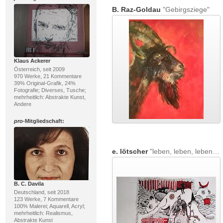
B. Raz-Goldau
"Gebirgsziege"
Klaus Ackerer
Österreich, seit 2009
970 Werke, 21 Kommentare
39% Original-Grafik, 24%
Fotografie; Diverses, Tusche;
mehrheitlich: Abstrakte Kunst,
Andere
pro
-Mitgliedschaft:
e. lötscher
"leben, leben, leben, 19. februar 2016"
B. C. Davila
Deutschland, seit 2018
123 Werke, 7 Kommentare
100% Malerei; Aquarell, Acryl;
mehrheitlich: Realismus,
Abstrakte Kunst