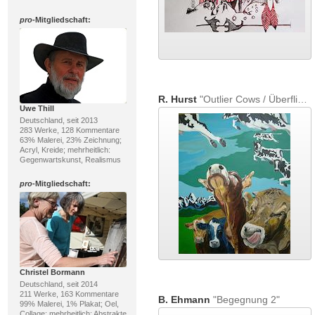
pro
-Mitgliedschaft:
R. Hurst
"Outlier Cows / Überfliegerkühe"
Uwe Thill
Deutschland, seit 2013
283 Werke, 128 Kommentare
63% Malerei, 23% Zeichnung;
Acryl, Kreide; mehrheitlich:
Gegenwartskunst, Realismus
pro
-Mitgliedschaft:
Christel Bormann
Deutschland, seit 2014
211 Werke, 163 Kommentare
B. Ehmann
"Begegnung 2"
99% Malerei, 1% Plakat; Oel,
Collage; mehrheitlich: Abstrakte