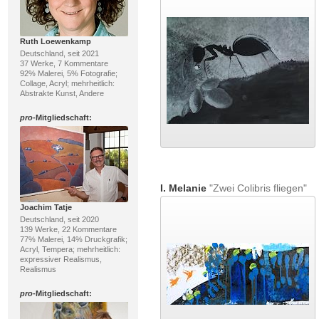
Ruth Loewenkamp
Deutschland, seit 2021
37 Werke, 7 Kommentare
92% Malerei, 5% Fotografie;
Collage, Acryl; mehrheitlich:
Abstrakte Kunst, Andere
pro
-Mitgliedschaft:
I. Melanie
"Zwei Colibris fliegen"
Joachim Tatje
Deutschland, seit 2020
139 Werke, 22 Kommentare
77% Malerei, 14% Druckgrafik;
Acryl, Tempera; mehrheitlich:
expressiver Realismus,
Realismus
pro
-Mitgliedschaft: