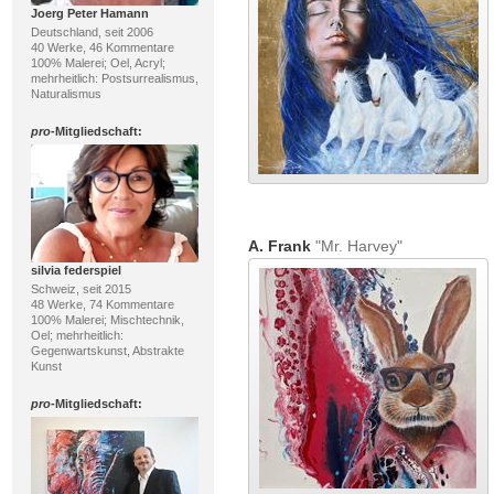
Joerg Peter Hamann
Deutschland, seit 2006
40 Werke, 46 Kommentare
100% Malerei; Oel, Acryl;
mehrheitlich: Postsurrealismus,
Naturalismus
pro
-Mitgliedschaft:
A. Frank
"Mr. Harvey"
silvia federspiel
Schweiz, seit 2015
48 Werke, 74 Kommentare
100% Malerei; Mischtechnik,
Oel; mehrheitlich:
Gegenwartskunst, Abstrakte
Kunst
pro
-Mitgliedschaft: