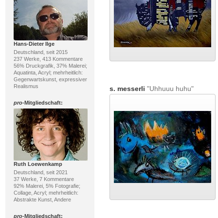
Hans-Dieter Ilge
Deutschland, seit 2015
237 Werke, 413 Kommentare
56% Druckgrafik, 37% Malerei;
Aquatinta, Acryl; mehrheitlich:
Gegenwartskunst, expressiver
Realismus
s. messerli
"Uhhuuu huhu"
pro
-Mitgliedschaft:
Ruth Loewenkamp
Deutschland, seit 2021
37 Werke, 7 Kommentare
92% Malerei, 5% Fotografie;
Collage, Acryl; mehrheitlich:
Abstrakte Kunst, Andere
pro
-Mitgliedschaft: