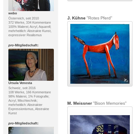
webo
J. Kühne
"Rotes Pferd"
Österreich, seit 2010
372 Werke, 334 Kommentare
100% Malerei; Acryl, Aquarell;
mehrheitlich: Abstrakte Kunst,
expressiver Realismus
pro
-Mitgliedschaft:
Ursula Venosta
Schweiz, seit 2016
108 Werke, 166 Kommentare
98% Malerei, 1% Fotografie;
Acryl, Mischtechnik;
M. Meissner
"Bison Memories"
mehrheitlich: Abstrakter
Expressionismus, Abstrakte
Kunst
pro
-Mitgliedschaft: