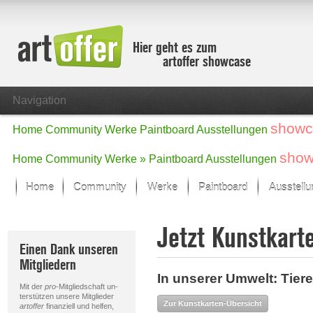
Hier geht es zum
artoffer showcase
Navigation
showc
Home
Community
Werke
Paintboard
Ausstellungen
show
Home
Community
Werke »
Paintboard
Ausstellungen
Home
Community
Werke
Paintboard
Ausstell
Showcase
Jetzt Kunstkart
Der letzte Monat im Fokus
Einen Dank unseren
Alle Fokus-Werke
Mitgliedern
Standard-Ansicht
In unserer Umwelt: Tiere
Fokus-Werke
Mit der
pro
-Mitgliedschaft un-
Neue Werke – Auswahl
terstützen unsere Mitglieder
Zur Kunstkarten-Übersicht
artoffer
finanziell und helfen,
Alle neuen Werke