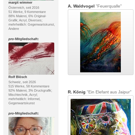
margit wimmer
A. Waldvogel
"Feuerqualle"
Österreich, seit 2016
51 Werke, 9 Kommentare
88% Malerei, 6% Original-
Grafik; Acryl, Diverses;
mehrheitlich: Gegenwartskunst,
Andere
pro
-Mitgliedschaft:
Rolf Blösch
Schweiz, seit 2026
515 Werke, 58 Kommentare
92% Malerei, 3% Druckgrafik;
R. König
"Ein Elefant aus Jaipur"
Mischtechnik, Acryl;
mehrheitlich: Informel,
Gegenwartskunst
pro
-Mitgliedschaft: