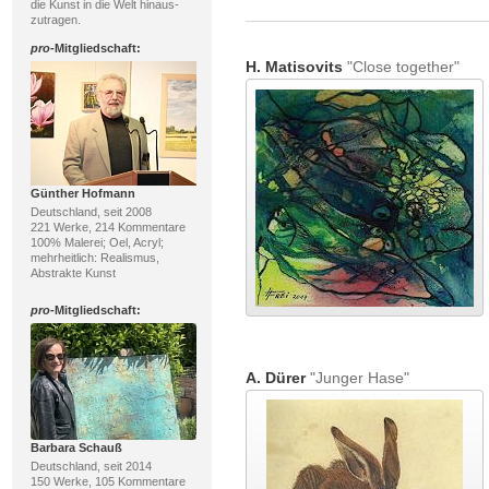
die Kunst in die Welt hinaus-
zutragen.
pro
-Mitgliedschaft:
H. Matisovits
"Close together"
Günther Hofmann
Deutschland, seit 2008
221 Werke, 214 Kommentare
100% Malerei; Oel, Acryl;
mehrheitlich: Realismus,
Abstrakte Kunst
pro
-Mitgliedschaft:
A. Dürer
"Junger Hase"
Barbara Schauß
Deutschland, seit 2014
150 Werke, 105 Kommentare