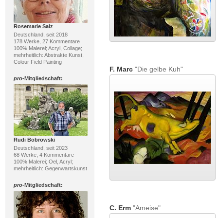
Rosemarie Salz
Deutschland, seit 2018
178 Werke, 27 Kommentare
100% Malerei; Acryl, Collage;
mehrheitlich: Abstrakte Kunst,
Colour Field Painting
F. Marc
"Die gelbe Kuh"
pro
-Mitgliedschaft:
Rudi Bobrowski
Deutschland, seit 2023
68 Werke, 4 Kommentare
100% Malerei; Oel, Acryl;
mehrheitlich: Gegenwartskunst
pro
-Mitgliedschaft:
C. Erm
"Ameise"