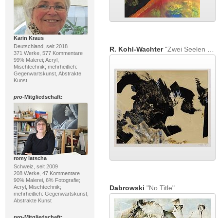
Karin Kraus
Deutschland, seit 2018
R. Kohl-Wachter
"Zwei Seelen ach..."
371 Werke, 577 Kommentare
99% Malerei; Acryl,
Mischtechnik; mehrheitlich:
Gegenwartskunst, Abstrakte
Kunst
pro
-Mitgliedschaft:
romy latscha
Schweiz, seit 2009
208 Werke, 47 Kommentare
90% Malerei, 6% Fotografie;
Dabrowski
"No Title"
Acryl, Mischtechnik;
mehrheitlich: Gegenwartskunst,
Abstrakte Kunst
pro
-Mitgliedschaft: