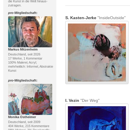
die Kunst in die Welt hinaus-
zutragen.
pro
-Mitgliedschaft:
S. Kasten-Jerke
"InsideOutside"
Markus Mitzenheim
Deutschland, seit 2026
17 Werke, 1 Kommentar
100% Malerei; Acryl;
mehrheitlich: Informel, Abstrakte
Kunst
pro
-Mitgliedschaft:
I. Vezin
"Der Weg"
Monika Ostheimer
Deutschland, seit 2009
404 Werke, 215 Kommentare