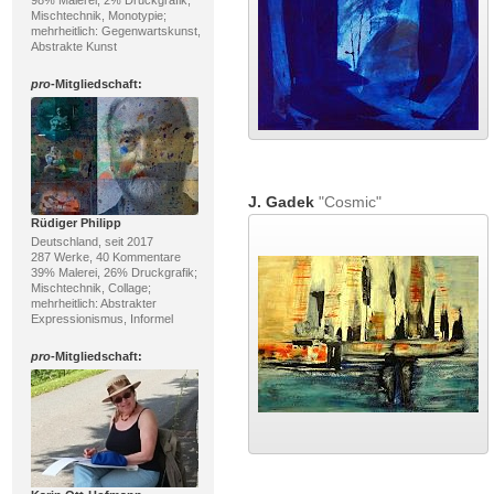
98% Malerei, 2% Druckgrafik;
Mischtechnik, Monotypie;
mehrheitlich: Gegenwartskunst,
Abstrakte Kunst
pro
-Mitgliedschaft:
J. Gadek
"Cosmic"
Rüdiger Philipp
Deutschland, seit 2017
287 Werke, 40 Kommentare
39% Malerei, 26% Druckgrafik;
Mischtechnik, Collage;
mehrheitlich: Abstrakter
Expressionismus, Informel
pro
-Mitgliedschaft: