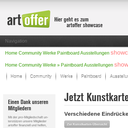
Hier geht es zum
artoffer showcase
Navigation
showc
Home
Community
Werke
Paintboard
Ausstellungen
show
Home
Community
Werke »
Paintboard
Ausstellungen
Home
Community
Werke
Paintboard
Ausstell
Showcase
Jetzt Kunstkart
Der letzte Monat im Fokus
Einen Dank unseren
Alle Fokus-Werke
Mitgliedern
Standard-Ansicht
Verschiedene Eindrücke
Fokus-Werke
Mit der
pro
-Mitgliedschaft un-
Neue Werke – Auswahl
terstützen unsere Mitglieder
Zur Kunstkarten-Übersicht
artoffer
finanziell und helfen,
Alle neuen Werke