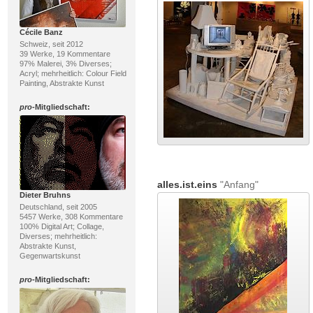
Cécile Banz
Schweiz, seit 2012
39 Werke, 19 Kommentare
97% Malerei, 3% Diverses;
Acryl; mehrheitlich: Colour Field
Painting, Abstrakte Kunst
pro
-Mitgliedschaft:
alles.ist.eins
"Anfang"
Dieter Bruhns
Deutschland, seit 2005
5457 Werke, 308 Kommentare
100% Digital Art; Collage,
Diverses; mehrheitlich:
Abstrakte Kunst,
Gegenwartskunst
pro
-Mitgliedschaft: