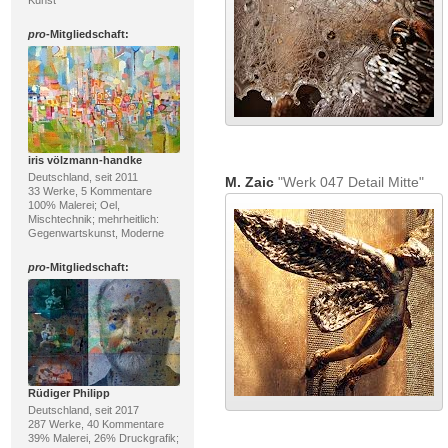
Kunst
pro
-Mitgliedschaft:
iris völzmann-handke
Deutschland, seit 2011
M. Zaic
"Werk 047 Detail Mitte"
33 Werke, 5 Kommentare
100% Malerei; Oel,
Mischtechnik; mehrheitlich:
Gegenwartskunst, Moderne
pro
-Mitgliedschaft:
Rüdiger Philipp
Deutschland, seit 2017
287 Werke, 40 Kommentare
39% Malerei, 26% Druckgrafik;