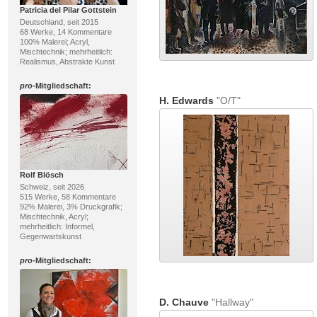
Patricia del Pilar Gottstein
Deutschland, seit 2015
68 Werke, 14 Kommentare
100% Malerei; Acryl,
Mischtechnik; mehrheitlich:
Realismus, Abstrakte Kunst
pro
-Mitgliedschaft:
H. Edwards
"O/T"
Rolf Blösch
Schweiz, seit 2026
515 Werke, 58 Kommentare
92% Malerei, 3% Druckgrafik;
Mischtechnik, Acryl;
mehrheitlich: Informel,
Gegenwartskunst
pro
-Mitgliedschaft:
D. Chauve
"Hallway"