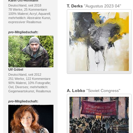
Karin Ott-Hofmann
Deutschland, seit 2018
T. Derks
"Augustus 2023 04"
78 Werke, 25 Kommentare
100% Malerei; Acryl, Aquarell;
mehrheitlich: Abstrakte Kunst,
expressiver Realismus
pro
-Mitgliedschaft:
Ulf Göbel
Deutschland, seit 2012
251 Werke, 122 Kommentare
90% Malerei, 10% Fotografie;
Oel, Diverses; mehrheitlich:
A. Lobko
"Soviet Congress"
Gegenwartskunst, Realismus
pro
-Mitgliedschaft: