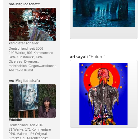
pro
-Mitgliedschaft:
karl dieter schaller
Deutschland, seit 2006
240 Werke, 901 Kommentare
artkayali
"Future"
84% Kunstdruck, 14%
Diverses; Diverses;
mehrheitlich: Gegenwartskunst,
Abstrakte Kunst
pro
-Mitgliedschaft:
Edeldith
Deutschland, seit 2016
71 Werke, 171 Kommentare
97% Malerei, 1% Original-
Grafik; Oel, Mischtechnik;