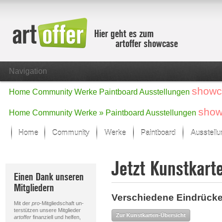
Hier geht es zum
artoffer showcase
Navigation
showc
Home
Community
Werke
Paintboard
Ausstellungen
show
Home
Community
Werke »
Paintboard
Ausstellungen
Home
Community
Werke
Paintboard
Ausstell
Showcase
Jetzt Kunstkart
Der letzte Monat im Fokus
Einen Dank unseren
Alle Fokus-Werke
Mitgliedern
Standard-Ansicht
Verschiedene Eindrücke
Fokus-Werke
Mit der
pro
-Mitgliedschaft un-
Neue Werke – Auswahl
terstützen unsere Mitglieder
Zur Kunstkarten-Übersicht
artoffer
finanziell und helfen,
Alle neuen Werke