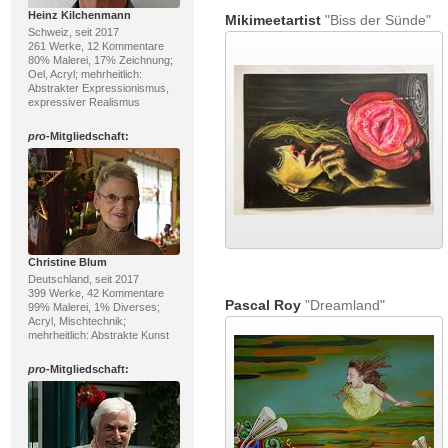
Heinz Kilchenmann
Mikimeetartist
"Biss der Sünde"
Schweiz, seit 2017
261 Werke, 12 Kommentare
80% Malerei, 17% Zeichnung;
Oel, Acryl; mehrheitlich:
Abstrakter Expressionismus,
expressiver Realismus
pro
-Mitgliedschaft:
Christine Blum
Deutschland, seit 2017
399 Werke, 42 Kommentare
Pascal Roy
"Dreamland"
99% Malerei, 1% Diverses;
Acryl, Mischtechnik;
mehrheitlich: Abstrakte Kunst
pro
-Mitgliedschaft: