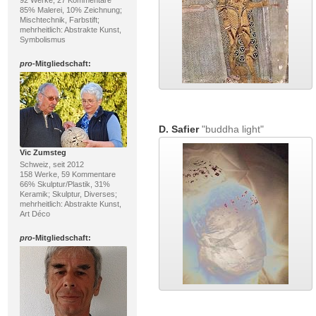
92 Werke, 27 Kommentare
85% Malerei, 10% Zeichnung;
Mischtechnik, Farbstift;
mehrheitlich: Abstrakte Kunst,
Symbolismus
pro
-Mitgliedschaft:
D. Safier
"buddha light"
Vic Zumsteg
Schweiz, seit 2012
158 Werke, 59 Kommentare
66% Skulptur/Plastik, 31%
Keramik; Skulptur, Diverses;
mehrheitlich: Abstrakte Kunst,
Art Déco
pro
-Mitgliedschaft: