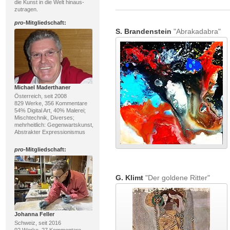
die Kunst in die Welt hinaus-
zutragen.
pro
-Mitgliedschaft:
S. Brandenstein
"Abrakadabra"
Michael Maderthaner
Österreich, seit 2008
829 Werke, 356 Kommentare
54% Digital Art, 40% Malerei;
Mischtechnik, Diverses;
mehrheitlich: Gegenwartskunst,
Abstrakter Expressionismus
pro
-Mitgliedschaft:
G. Klimt
"Der goldene Ritter"
Johanna Feller
Schweiz, seit 2016