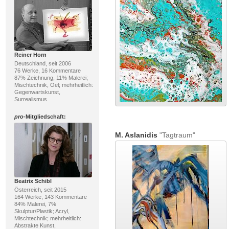
Reiner Horn
Deutschland, seit 2006
76 Werke, 16 Kommentare
87% Zeichnung, 11% Malerei;
Mischtechnik, Oel; mehrheitlich:
Gegenwartskunst,
Surrealismus
pro
-Mitgliedschaft:
M. Aslanidis
"Tagtraum"
Beatrix Schibl
Österreich, seit 2015
164 Werke, 143 Kommentare
84% Malerei, 7%
Skulptur/Plastik; Acryl,
Mischtechnik; mehrheitlich:
Abstrakte Kunst,