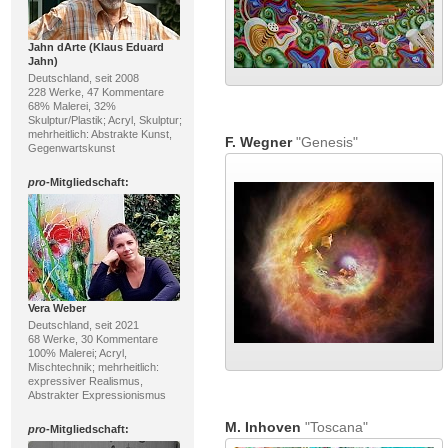
Jahn dArte (Klaus Eduard
Jahn)
Deutschland, seit 2008
228 Werke, 47 Kommentare
68% Malerei, 32%
Skulptur/Plastik; Acryl, Skulptur;
mehrheitlich: Abstrakte Kunst,
F. Wegner
"Genesis"
Gegenwartskunst
pro
-Mitgliedschaft:
Vera Weber
Deutschland, seit 2021
68 Werke, 30 Kommentare
100% Malerei; Acryl,
Mischtechnik; mehrheitlich:
expressiver Realismus,
Abstrakter Expressionismus
M. Inhoven
"Toscana"
pro
-Mitgliedschaft: