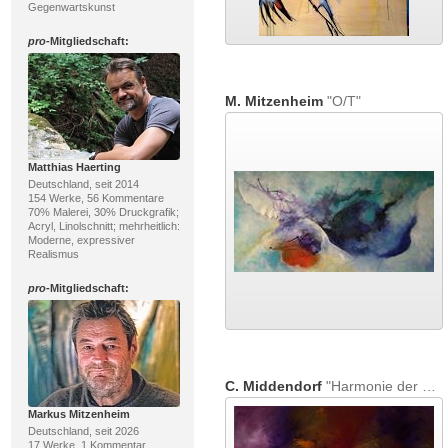
Gegenwartskunst
pro
-Mitgliedschaft:
M. Mitzenheim
"O/T"
Matthias Haerting
Deutschland, seit 2014
154 Werke, 56 Kommentare
70% Malerei, 30% Druckgrafik;
Acryl, Linolschnitt; mehrheitlich:
Moderne, expressiver
Realismus
pro
-Mitgliedschaft:
C. Middendorf
"Harmonie der Gegensätz I"
Markus Mitzenheim
Deutschland, seit 2026
17 Werke, 1 Kommentar