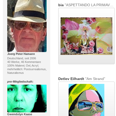
bia
"ASPETTANDO LA PRIMAVERA..."
Joerg Peter Hamann
Deutschland, seit 2006
40 Werke, 46 Kommentare
100% Malerei; Oel, Acryl;
mehrheitlich: Postsurrealismus,
Naturalismus
Detlev Eilhardt
"Am Strand"
pro
-Mitgliedschaft:
Gwendolyn Kaase