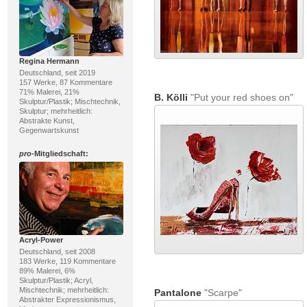
Regina Hermann
Deutschland, seit 2019
157 Werke, 87 Kommentare
71% Malerei, 21%
B. Kölli
"Put your red shoes on"
Skulptur/Plastik; Mischtechnik,
Skulptur; mehrheitlich:
Abstrakte Kunst,
Gegenwartskunst
pro
-Mitgliedschaft:
Acryl-Power
Deutschland, seit 2008
183 Werke, 119 Kommentare
89% Malerei, 6%
Skulptur/Plastik; Acryl,
Mischtechnik; mehrheitlich:
Pantalone
"Scarpe"
Abstrakter Expressionismus,