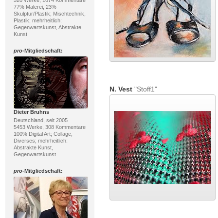
520 Werke, 1674 Kommentare
77% Malerei, 23%
Skulptur/Plastik; Mischtechnik,
Plastik; mehrheitlich:
Gegenwartskunst, Abstrakte
Kunst
pro
-Mitgliedschaft:
N. Vest
"Stoff1"
Dieter Bruhns
Deutschland, seit 2005
5453 Werke, 308 Kommentare
100% Digital Art; Collage,
Diverses; mehrheitlich:
Abstrakte Kunst,
Gegenwartskunst
pro
-Mitgliedschaft: