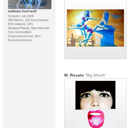
waldraut hool-wolf
Schweiz, seit 2006
298 Werke, 222 Kommentare
85% Malerei, 13%
Skulptur/Plastik; Mischtechnik,
Oel; mehrheitlich:
Gegenwartskunst, Neo-
Expressionismus
M. Rosato
"Big Mouth"