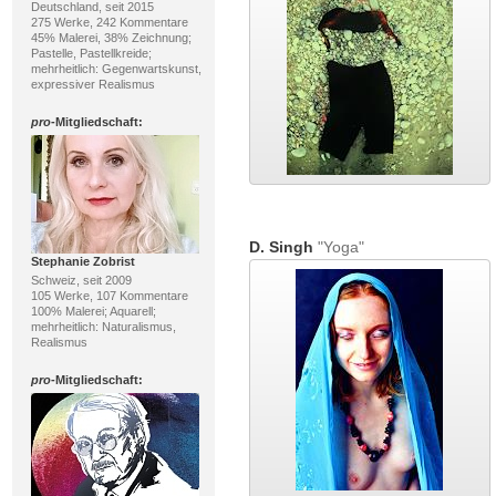
Deutschland, seit 2015
275 Werke, 242 Kommentare
45% Malerei, 38% Zeichnung;
Pastelle, Pastellkreide;
mehrheitlich: Gegenwartskunst,
expressiver Realismus
pro
-Mitgliedschaft:
D. Singh
"Yoga"
Stephanie Zobrist
Schweiz, seit 2009
105 Werke, 107 Kommentare
100% Malerei; Aquarell;
mehrheitlich: Naturalismus,
Realismus
pro
-Mitgliedschaft: