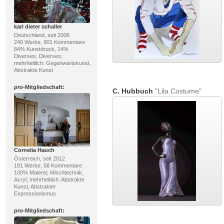
karl dieter schaller
Deutschland, seit 2006
240 Werke, 901 Kommentare
84% Kunstdruck, 14%
Diverses; Diverses;
mehrheitlich: Gegenwartskunst,
Abstrakte Kunst
pro
-Mitgliedschaft:
C. Hubbuch
"Lila Costume"
Cornelia Hauch
Österreich, seit 2012
181 Werke, 58 Kommentare
100% Malerei; Mischtechnik,
Acryl; mehrheitlich: Abstrakte
Kunst, Abstrakter
Expressionismus
pro
-Mitgliedschaft: