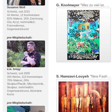
G. Knolmayer
"Was zu viel ist, wird weitergegeben"
Susanne Wolf
Schweiz, seit 2015
44 Werke, 12 Kommentare
82% Malerei, 16% Zeichnung;
Oel, Acryl; mehrheitlich:
Fotorealismus,
Gegenwartskunst
pro
-Mitgliedschaft:
e.w. bregy
Schweiz, seit 2009
S. Hamzavi-Louyeh
"New Fashion"
264 Werke, 213 Kommentare
75% Malerei, 24%
Skulptur/Plastik; Mischtechnik,
Skulptur; mehrheitlich:
Gegenwartskunst, Abstrakte
Kunst
pro
-Mitgliedschaft: