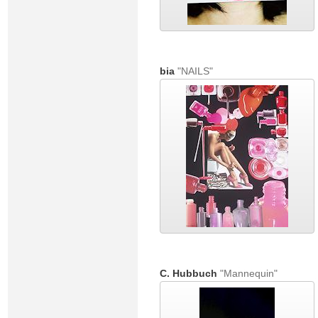
bia
"NAILS"
C. Hubbuch
"Mannequin"