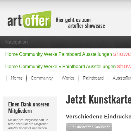
Hier geht es zum
artoffer showcase
Navigation
showc
Home
Community
Werke
Paintboard
Ausstellungen
show
Home
Community
Werke »
Paintboard
Ausstellungen
Home
Community
Werke
Paintboard
Ausstell
Showcase
Jetzt Kunstkart
Der letzte Monat im Fokus
Einen Dank unseren
Alle Fokus-Werke
Mitgliedern
Standard-Ansicht
Verschiedene Eindrücke
Fokus-Werke
Mit der
pro
-Mitgliedschaft un-
Neue Werke – Auswahl
terstützen unsere Mitglieder
Zur Kunstkarten-Übersicht
artoffer
finanziell und helfen,
Alle neuen Werke