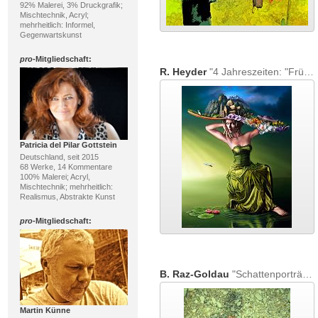
92% Malerei, 3% Druckgrafik;
Mischtechnik, Acryl;
mehrheitlich: Informel,
Gegenwartskunst
pro
-Mitgliedschaft:
R. Heyder
"4 Jahreszeiten: "Frühling"
Patricia del Pilar Gottstein
Deutschland, seit 2015
68 Werke, 14 Kommentare
100% Malerei; Acryl,
Mischtechnik; mehrheitlich:
Realismus, Abstrakte Kunst
pro
-Mitgliedschaft:
B. Raz-Goldau
"Schattenporträt mit Bikinioberteil und Gymnastikhose"
Martin Künne