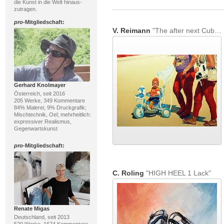
die Kunst in die Welt hinaus-
zutragen.
pro
-Mitgliedschaft:
V. Reimann
"The after next Cuban-supermodel"
Gerhard Knolmayer
Österreich, seit 2016
205 Werke, 349 Kommentare
84% Malerei, 9% Druckgrafik;
Mischtechnik, Oel; mehrheitlich:
expressiver Realismus,
Gegenwartskunst
pro
-Mitgliedschaft:
C. Roling
"HIGH HEEL 1 Lack"
Renate Migas
Deutschland, seit 2013