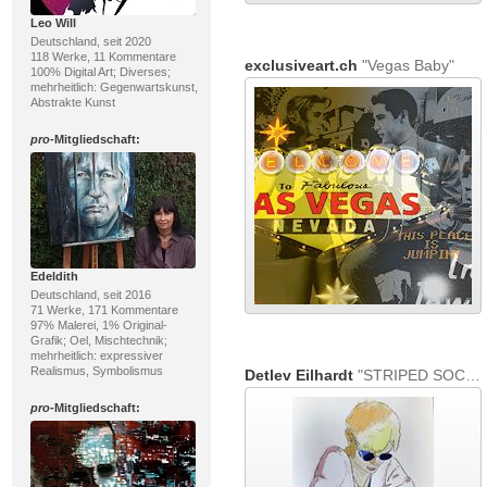
Leo Will
Deutschland, seit 2020
118 Werke, 11 Kommentare
exclusiveart.ch
"Vegas Baby"
100% Digital Art; Diverses;
mehrheitlich: Gegenwartskunst,
Abstrakte Kunst
pro
-Mitgliedschaft:
Edeldith
Deutschland, seit 2016
71 Werke, 171 Kommentare
97% Malerei, 1% Original-
Grafik; Oel, Mischtechnik;
mehrheitlich: expressiver
Realismus, Symbolismus
Detlev Eilhardt
"STRIPED SOCKS"
pro
-Mitgliedschaft: