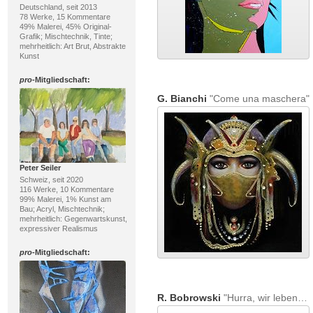
Deutschland, seit 2013
78 Werke, 15 Kommentare
49% Malerei, 45% Original-
Grafik; Mischtechnik, Tinte;
mehrheitlich: Art Brut, Abstrakte
Kunst
pro
-Mitgliedschaft:
G. Bianchi
"Come una maschera"
Peter Seiler
Schweiz, seit 2020
116 Werke, 10 Kommentare
99% Malerei, 1% Kunst am
Bau; Acryl, Mischtechnik;
mehrheitlich: Gegenwartskunst,
expressiver Realismus
pro
-Mitgliedschaft:
R. Bobrowski
"Hurra, wir leben noch"