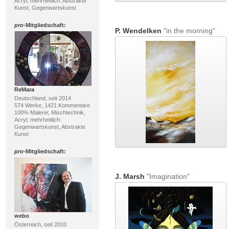
Acryl; mehrheitlich: Abstrakte
Kunst, Gegenwartskunst
pro
-Mitgliedschaft:
P. Wendelken
"in the morning"
ReMara
Deutschland, seit 2014
574 Werke, 1421 Kommentare
100% Malerei; Mischtechnik,
Acryl; mehrheitlich:
Gegenwartskunst, Abstrakte
Kunst
pro
-Mitgliedschaft:
J. Marsh
"Imagination"
webo
Österreich, seit 2010