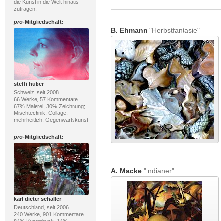
die Kunst in die Welt hinaus-
zutragen.
pro
-Mitgliedschaft:
B. Ehmann
"Herbstfantasie"
steffi huber
Schweiz, seit 2008
66 Werke, 57 Kommentare
67% Malerei, 30% Zeichnung;
Mischtechnik, Collage;
mehrheitlich: Gegenwartskunst
pro
-Mitgliedschaft:
A. Macke
"Indianer"
karl dieter schaller
Deutschland, seit 2006
240 Werke, 901 Kommentare