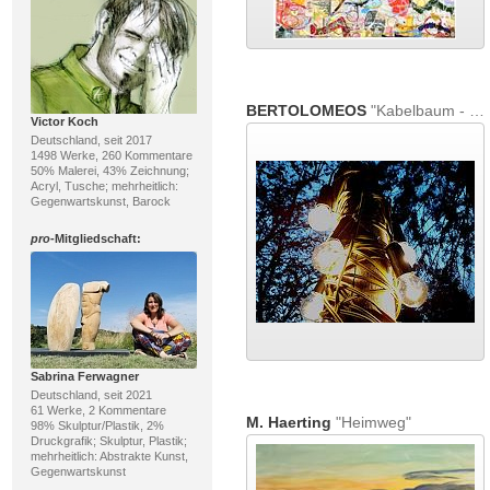
BERTOLOMEOS
"Kabelbaum - Lichtinstallation"
Victor Koch
Deutschland, seit 2017
1498 Werke, 260 Kommentare
50% Malerei, 43% Zeichnung;
Acryl, Tusche; mehrheitlich:
Gegenwartskunst, Barock
pro
-Mitgliedschaft:
Sabrina Ferwagner
Deutschland, seit 2021
61 Werke, 2 Kommentare
M. Haerting
"Heimweg"
98% Skulptur/Plastik, 2%
Druckgrafik; Skulptur, Plastik;
mehrheitlich: Abstrakte Kunst,
Gegenwartskunst