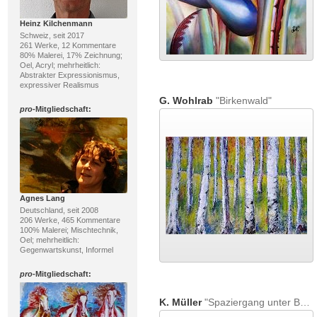
Heinz Kilchenmann
Schweiz, seit 2017
261 Werke, 12 Kommentare
80% Malerei, 17% Zeichnung;
Oel, Acryl; mehrheitlich:
Abstrakter Expressionismus,
expressiver Realismus
G. Wohlrab
"Birkenwald"
pro
-Mitgliedschaft:
Agnes Lang
Deutschland, seit 2008
206 Werke, 465 Kommentare
100% Malerei; Mischtechnik,
Oel; mehrheitlich:
Gegenwartskunst, Informel
pro
-Mitgliedschaft:
K. Müller
"Spaziergang unter Bäumen"