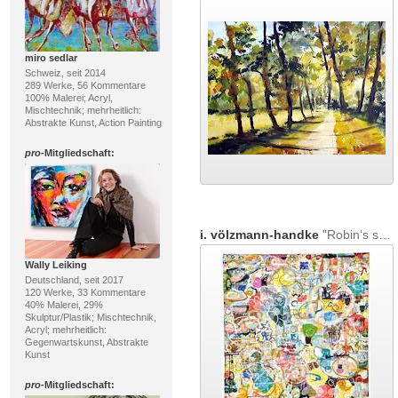
miro sedlar
Schweiz, seit 2014
289 Werke, 56 Kommentare
100% Malerei; Acryl,
Mischtechnik; mehrheitlich:
Abstrakte Kunst, Action Painting
pro
-Mitgliedschaft:
i. völzmann-handke
"Robin‘s song"
Wally Leiking
Deutschland, seit 2017
120 Werke, 33 Kommentare
40% Malerei, 29%
Skulptur/Plastik; Mischtechnik,
Acryl; mehrheitlich:
Gegenwartskunst, Abstrakte
Kunst
pro
-Mitgliedschaft: