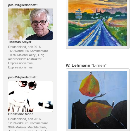
pro
-Mitgliedschaft:
Thomas Steyer
Deutschland, seit 2016
165 Werke, 56 Kommentare
100% Malerei; Acryl, Oel;
mehrheitlich: Abstrakter
Expressionismus,
W. Lehmann
"Birnen"
Expressionismus
pro
-Mitgliedschaft:
Christiane Mohr
Deutschland, seit 2016
120 Werke, 81 Kommentare
99% Malerei; Mischtechnik,