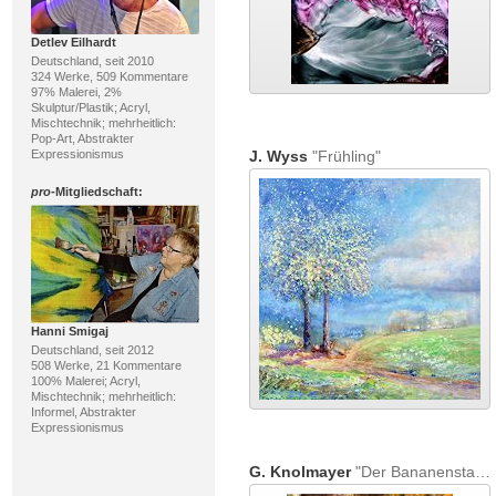
Detlev Eilhardt
Deutschland, seit 2010
324 Werke, 509 Kommentare
97% Malerei, 2%
Skulptur/Plastik; Acryl,
Mischtechnik; mehrheitlich:
Pop-Art, Abstrakter
Expressionismus
J. Wyss
"Frühling"
pro
-Mitgliedschaft:
Hanni Smigaj
Deutschland, seit 2012
508 Werke, 21 Kommentare
100% Malerei; Acryl,
Mischtechnik; mehrheitlich:
Informel, Abstrakter
Expressionismus
G. Knolmayer
"Der Bananenstamm hält an der Krawattentradition fest"