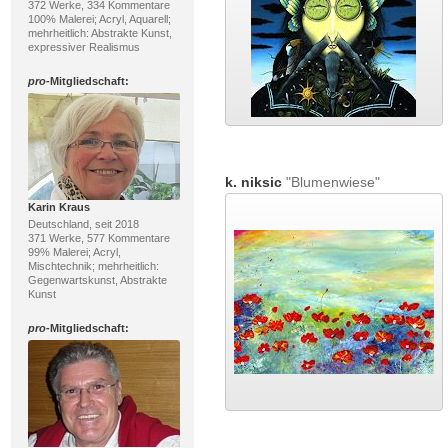
372 Werke, 334 Kommentare
100% Malerei; Acryl, Aquarell;
mehrheitlich: Abstrakte Kunst,
expressiver Realismus
pro
-Mitgliedschaft:
k. niksic
"Blumenwiese"
Karin Kraus
Deutschland, seit 2018
371 Werke, 577 Kommentare
99% Malerei; Acryl,
Mischtechnik; mehrheitlich:
Gegenwartskunst, Abstrakte
Kunst
pro
-Mitgliedschaft: