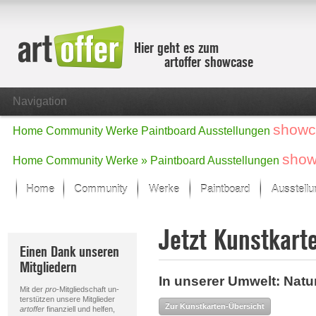
Hier geht es zum
artoffer showcase
Navigation
showc
Home
Community
Werke
Paintboard
Ausstellungen
show
Home
Community
Werke »
Paintboard
Ausstellungen
Home
Community
Werke
Paintboard
Ausstell
Showcase
Jetzt Kunstkart
Der letzte Monat im Fokus
Einen Dank unseren
Alle Fokus-Werke
Mitgliedern
Standard-Ansicht
In unserer Umwelt: Natu
Fokus-Werke
Mit der
pro
-Mitgliedschaft un-
Neue Werke – Auswahl
terstützen unsere Mitglieder
Zur Kunstkarten-Übersicht
artoffer
finanziell und helfen,
Alle neuen Werke