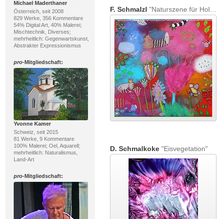
Michael Maderthaner
F. Schmalzl
"Naturszene für Hollywood"
Österreich, seit 2008
829 Werke, 356 Kommentare
54% Digital Art, 40% Malerei;
Mischtechnik, Diverses;
mehrheitlich: Gegenwartskunst,
Abstrakter Expressionismus
pro
-Mitgliedschaft:
Yvonne Kamer
Schweiz, seit 2015
81 Werke, 9 Kommentare
100% Malerei; Oel, Aquarell;
D. Schmalkoke
"Eisvegetation"
mehrheitlich: Naturalismus,
Land-Art
pro
-Mitgliedschaft: