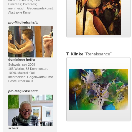
84% Kunstdruck, 14%
Diverses; Diverses;
mehrheitlich: Gegenwartskunst,
Abstrakte Kunst
pro
-Mitgliedschaft:
T. Klinke
"Renaissance"
dominique hoffer
Schweiz, seit 2009
163 Werke, 83 Kommentare
100% Malerei; Oel;
mehrheitlich: Gegenwartskunst,
Postsurrealismus
pro
-Mitgliedschaft:
scherk