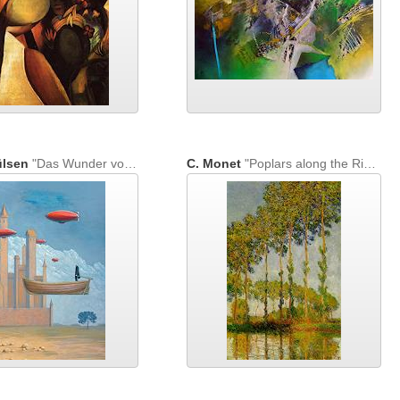
ülsen
"Das Wunder von Badolato"
C. Monet
"Poplars along the River Epte, Autumn"