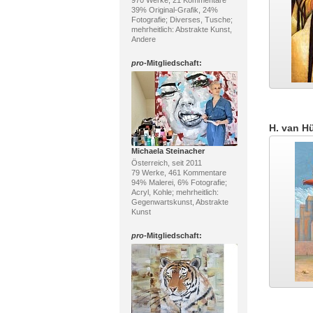
970 Werke, 21 Kommentare
39% Original-Grafik, 24%
Fotografie; Diverses, Tusche;
mehrheitlich: Abstrakte Kunst,
Andere
pro
-Mitgliedschaft:
H. van H
Michaela Steinacher
Österreich, seit 2011
79 Werke, 461 Kommentare
94% Malerei, 6% Fotografie;
Acryl, Kohle; mehrheitlich:
Gegenwartskunst, Abstrakte
Kunst
pro
-Mitgliedschaft: