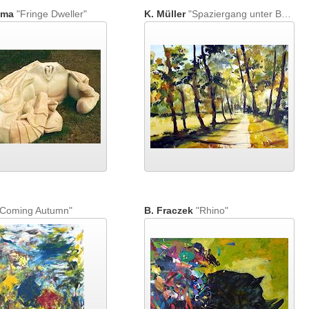
sma
"Fringe Dweller"
K. Müller
"Spaziergang unter Bäumen"
Coming Autumn"
B. Fraczek
"Rhino"