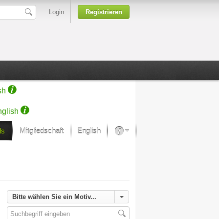
Login
Registrieren
sh
glish
ds
Mitgliedschaft
English
Über unsere Leidenschaft
rprojekt von Samsung
Kunsthäuser
Bitte wählen Sie ein Motiv...