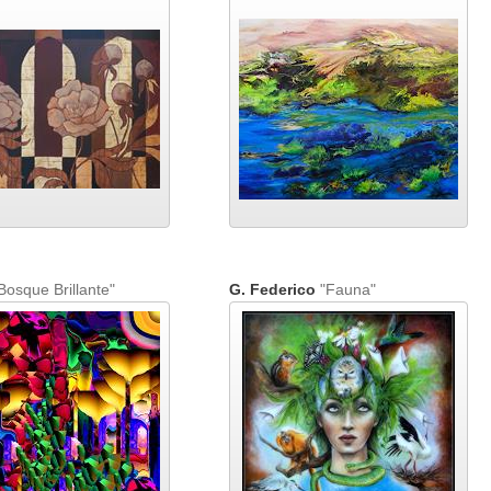
Bosque Brillante"
G. Federico
"Fauna"