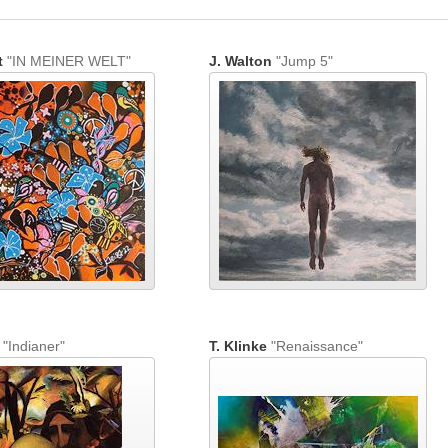
t
"IN MEINER WELT"
J. Walton
"Jump 5"
"Indianer"
T. Klinke
"Renaissance"