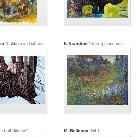
ec
"Enklave im Schnee"
F. Brandner
"Spring blossoms"
n Full Silence"
M. Bellebna
"Nil 1"