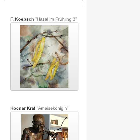
F. Koebsch
"Hasel im Frühling 3"
Kocnar Kral
"Ameisekönigin"