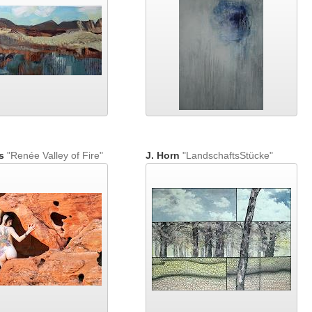
s
"Renée Valley of Fire"
J. Horn
"LandschaftsStücke"