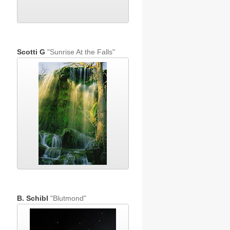
Scotti G
"Sunrise At the Falls"
B. Schibl
"Blutmond"