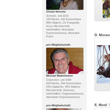
Ursula Venosta
Schweiz, seit 2016
108 Werke, 166 Kommentare
98% Malerei, 1% Fotografie;
Acryl, Mischtechnik;
mehrheitlich: Abstrakter
Expressionismus, Abstrakte
D. Morav
Kunst
pro
-Mitgliedschaft:
Michael Maderthaner
Österreich, seit 2008
829 Werke, 356 Kommentare
54% Digital Art, 40% Malerei;
Mischtechnik, Diverses;
mehrheitlich: Gegenwartskunst,
Abstrakter Expressionismus
E. Moré
"I
pro
-Mitgliedschaft: