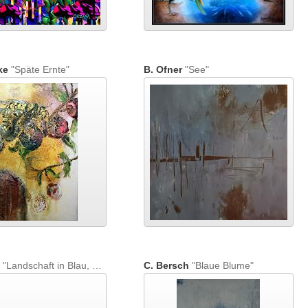
ke
"Späte Ernte"
B. Ofner
"See"
"Landschaft in Blau, Braun, Ocker"
C. Bersch
"Blaue Blume"