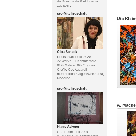
die Kunst in die Welt hinaus-
zutragen.
pro
-Mitgliedschaft:
Ute Kleis
Olga Scheck
Deutschland, seit 2020
22 Werke, 11 Kommentare
91% Malerei, 9% Original-
Grafik; Oel, Aquarell;
mehrheitlich: Gegenwartskunst,
Moderne
pro
-Mitgliedschaft:
A. Macke
Klaus Ackerer
Österreich, seit 2009