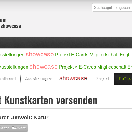
zum
r showcase
showcase
sstellungen
Projekt
E-Cards
Mitgliedschaft
Engli
showcase
Ausstellungen
Projekt »
E-Cards
Mitgliedschaft
En
showcase
intboard
Ausstellungen
Projekt
E-Car
Kunst Raum
Kategorien
t Kunstkarten versenden
onat im Fokus
Ein Künstlerförde
Malerei
Werke
Skulptur/Plastik
Zeichnung
sicht
erer Umwelt: Natur
Digital Art
e
Grafik
– Auswahl
karten-Übersicht
Fotografie
erke