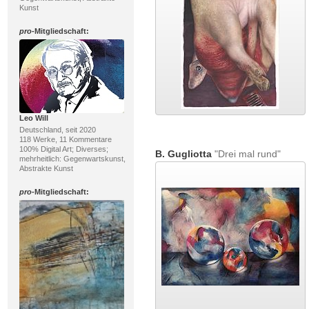
Kunst
pro
-Mitgliedschaft:
Leo Will
Deutschland, seit 2020
118 Werke, 11 Kommentare
100% Digital Art; Diverses;
B. Gugliotta
"Drei mal rund"
mehrheitlich: Gegenwartskunst,
Abstrakte Kunst
pro
-Mitgliedschaft: