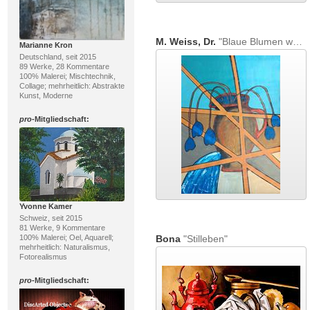
M. Weiss, Dr.
"Blaue Blumen welcken"
Marianne Kron
Deutschland, seit 2015
89 Werke, 28 Kommentare
100% Malerei; Mischtechnik,
Collage; mehrheitlich: Abstrakte
Kunst, Moderne
pro
-Mitgliedschaft:
Yvonne Kamer
Schweiz, seit 2015
81 Werke, 9 Kommentare
100% Malerei; Oel, Aquarell;
Bona
"Stilleben"
mehrheitlich: Naturalismus,
Fotorealismus
pro
-Mitgliedschaft: