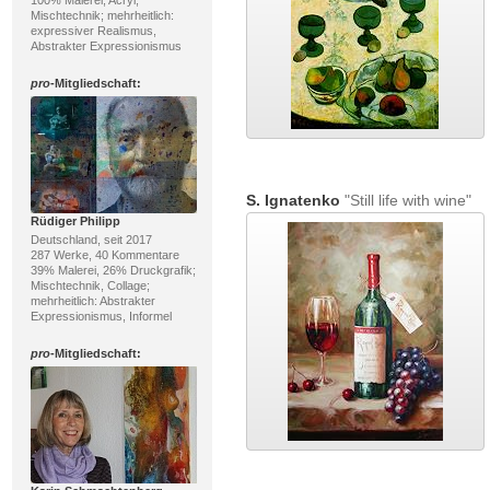
100% Malerei; Acryl,
Mischtechnik; mehrheitlich:
expressiver Realismus,
Abstrakter Expressionismus
pro
-Mitgliedschaft:
S. Ignatenko
"Still life with wine"
Rüdiger Philipp
Deutschland, seit 2017
287 Werke, 40 Kommentare
39% Malerei, 26% Druckgrafik;
Mischtechnik, Collage;
mehrheitlich: Abstrakter
Expressionismus, Informel
pro
-Mitgliedschaft: