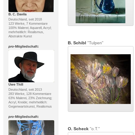
B. C. Davila
Deutschland, seit 2018
123 Werke, 7 Kommentare
100% Malerei; Aquarell, Acryl;
mehrheitlich: Realismus,
Abstrakte Kunst
B. Schibl
"Tulpen"
pro
-Mitgliedschaft:
Uwe Thill
Deutschland, seit 2013
283 Werke, 128 Kommentare
63% Malerei, 23% Zeichnung;
Acryl, Kreide; mehrheitlich:
Gegenwartskunst, Realismus
pro
-Mitgliedschaft:
O. Scheck
"o.T."