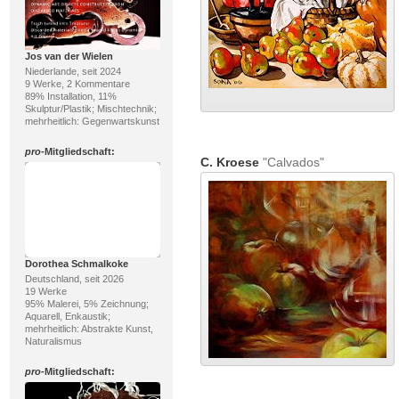
Jos van der Wielen
Niederlande, seit 2024
9 Werke, 2 Kommentare
89% Installation, 11%
Skulptur/Plastik; Mischtechnik;
mehrheitlich: Gegenwartskunst
pro
-Mitgliedschaft:
C. Kroese
"Calvados"
Dorothea Schmalkoke
Deutschland, seit 2026
19 Werke
95% Malerei, 5% Zeichnung;
Aquarell, Enkaustik;
mehrheitlich: Abstrakte Kunst,
Naturalismus
pro
-Mitgliedschaft: