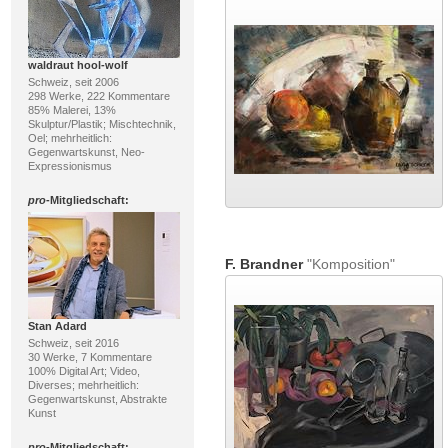
waldraut hool-wolf
Schweiz, seit 2006
298 Werke, 222 Kommentare
85% Malerei, 13%
Skulptur/Plastik; Mischtechnik,
Oel; mehrheitlich:
Gegenwartskunst, Neo-
Expressionismus
pro
-Mitgliedschaft:
F. Brandner
"Komposition"
Stan Adard
Schweiz, seit 2016
30 Werke, 7 Kommentare
100% Digital Art; Video,
Diverses; mehrheitlich:
Gegenwartskunst, Abstrakte
Kunst
pro
-Mitgliedschaft: