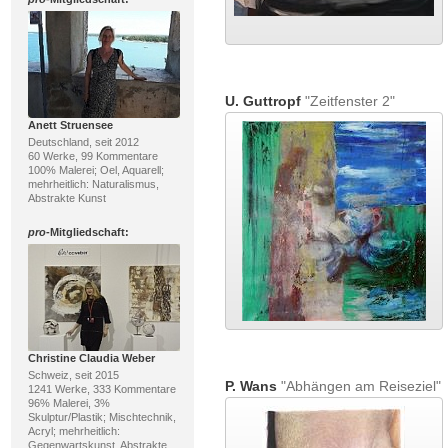
U. Guttropf
"Zeitfenster 2"
Anett Struensee
Deutschland, seit 2012
60 Werke, 99 Kommentare
100% Malerei; Oel, Aquarell;
mehrheitlich: Naturalismus,
Abstrakte Kunst
pro
-Mitgliedschaft:
Christine Claudia Weber
Schweiz, seit 2015
P. Wans
"Abhängen am Reiseziel"
1241 Werke, 333 Kommentare
96% Malerei, 3%
Skulptur/Plastik; Mischtechnik,
Acryl; mehrheitlich:
Gegenwartskunst, Abstrakte