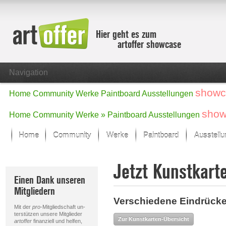
Hier geht es zum
artoffer showcase
Navigation
showc
Home
Community
Werke
Paintboard
Ausstellungen
show
Home
Community
Werke »
Paintboard
Ausstellungen
Home
Community
Werke
Paintboard
Ausstell
Showcase
Jetzt Kunstkart
Der letzte Monat im Fokus
Einen Dank unseren
Alle Fokus-Werke
Mitgliedern
Standard-Ansicht
Verschiedene Eindrücke:
Fokus-Werke
Mit der
pro
-Mitgliedschaft un-
Neue Werke – Auswahl
terstützen unsere Mitglieder
Zur Kunstkarten-Übersicht
artoffer
finanziell und helfen,
Alle neuen Werke