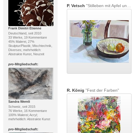
P. Vetsch
"Stilleben mit Apfel und Zitrone"
Frank Dimitri Etienne
Deutschland, seit 2010
33 Werke, 19 Kommentare
45% Malerei, 27%
Skulptur/Plastik; Mischtechnik,
Diverses; mehrheitlich:
Abstrakte Kunst, Neuzeit
pro
-Mitgliedschaft:
R. König
"Fest der Farben"
Sandra Wernli
Schweiz, seit 2015
76 Werke, 16 Kommentare
100% Malerei; Acryl;
mehrheitlich: Abstrakte Kunst
pro
-Mitgliedschaft: