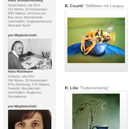
Karin Schmachtenberg
Deutschland, seit 2013
B. Courté
"Stillleben mit Languste"
151 Werke, 24 Kommentare
99% Malerei, 1% Kunst am
Bau; Acryl, Mischtechnik;
mehrheitlich: Gegenwartskunst,
Abstrakte Kunst
pro
-Mitgliedschaft:
Hans Rüttimann
Schweiz, seit 2013
594 Werke, 20 Kommentare
57% Zeichnung, 27% Malerei;
R. Lilie
"Fadenscheinig"
Farbstift, Mischtechnik;
mehrheitlich: Realismus,
Surrealismus
pro
-Mitgliedschaft: