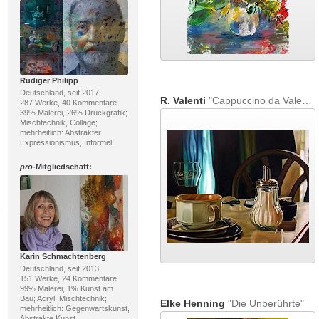
Rüdiger Philipp
Deutschland, seit 2017
R. Valenti
"Cappuccino da Valenti"
287 Werke, 40 Kommentare
39% Malerei, 26% Druckgrafik;
Mischtechnik, Collage;
mehrheitlich: Abstrakter
Expressionismus, Informel
pro
-Mitgliedschaft:
Karin Schmachtenberg
Deutschland, seit 2013
151 Werke, 24 Kommentare
99% Malerei, 1% Kunst am
Bau; Acryl, Mischtechnik;
Elke Henning
"Die Unberührte"
mehrheitlich: Gegenwartskunst,
Abstrakte Kunst