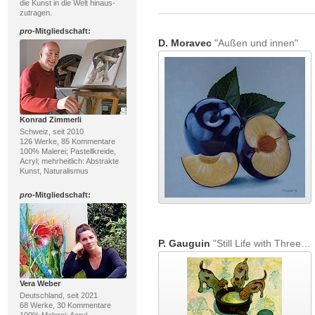
die Kunst in die Welt hinaus-
zutragen.
pro
-Mitgliedschaft:
D. Moravec
"Außen und innen"
Konrad Zimmerli
Schweiz, seit 2010
126 Werke, 85 Kommentare
100% Malerei; Pastellkreide,
Acryl; mehrheitlich: Abstrakte
Kunst, Naturalismus
pro
-Mitgliedschaft:
P. Gauguin
"Still Life with Three Puppies"
Vera Weber
Deutschland, seit 2021
68 Werke, 30 Kommentare