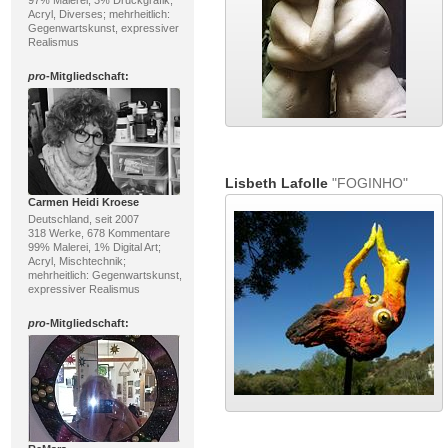
97% Malerei, 3% Druckgrafik;
Acryl, Diverses; mehrheitlich:
Gegenwartskunst, expressiver
Realismus
pro
-Mitgliedschaft:
Lisbeth Lafolle
"FOGINHO"
Carmen Heidi Kroese
Deutschland, seit 2007
318 Werke, 678 Kommentare
99% Malerei, 1% Digital Art;
Acryl, Mischtechnik;
mehrheitlich: Gegenwartskunst,
expressiver Realismus
pro
-Mitgliedschaft: