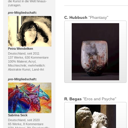
die Kunst in die Welt hinaus-
zutragen.
pro
-Mitgliedschaft:
C. Hubbuch
"Phantasy"
Petra Wendelken
Deutschland, seit 2011
137 Werke, 630 Kommentare
100% Malerei; Acryl,
Mischtechnik; mehrheitlich:
Abstrakte Kunst, Land-Art
pro
-Mitgliedschaft:
R. Begas
"Eros and Psyche"
Sabrina Seck
Deutschland, seit 2020
65 Werke, 8 Kommentare