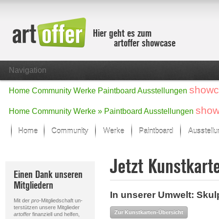
Hier geht es zum
artoffer showcase
Navigation
showc
Home
Community
Werke
Paintboard
Ausstellungen
show
Home
Community
Werke »
Paintboard
Ausstellungen
Home
Community
Werke
Paintboard
Ausstell
Showcase
Jetzt Kunstkart
Der letzte Monat im Fokus
Einen Dank unseren
Alle Fokus-Werke
Mitgliedern
Standard-Ansicht
In unserer Umwelt: Skulp
Fokus-Werke
Mit der
pro
-Mitgliedschaft un-
Neue Werke – Auswahl
terstützen unsere Mitglieder
Zur Kunstkarten-Übersicht
artoffer
finanziell und helfen,
Alle neuen Werke