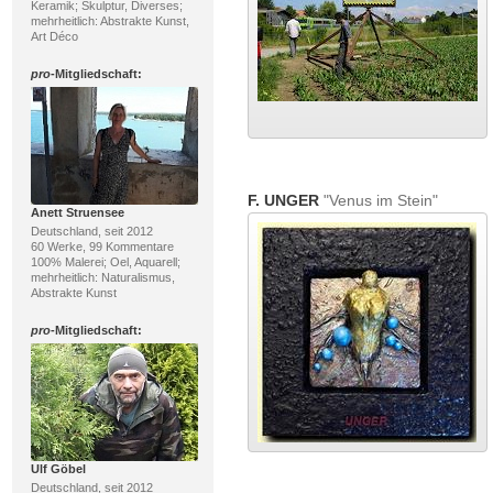
Keramik; Skulptur, Diverses;
mehrheitlich: Abstrakte Kunst,
Art Déco
pro
-Mitgliedschaft:
F. UNGER
"Venus im Stein"
Anett Struensee
Deutschland, seit 2012
60 Werke, 99 Kommentare
100% Malerei; Oel, Aquarell;
mehrheitlich: Naturalismus,
Abstrakte Kunst
pro
-Mitgliedschaft:
Ulf Göbel
Deutschland, seit 2012