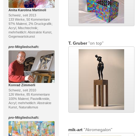
Anita Karolina Martinoli
Schweiz, seit 2013
133 Werke, 50 Kommentare
97% Malerei, 2% Druckgrafik;
Acryl, Mischtechnik;
mehrheitlich: Abstrakte Kunst,
Gegenwartskunst
T. Gruber
"on top"
pro
-Mitgliedschaft:
Konrad Zimmerli
Schweiz, seit 2010
126 Werke, 85 Kommentare
100% Malerei; Pastellkreide,
Acryl; mehrheitlich: Abstrakte
Kunst, Naturalismus
pro
-Mitgliedschaft:
mik-art
"Akromegalon"