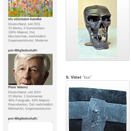
iris völzmann-handke
Deutschland, seit 2011
33 Werke, 5 Kommentare
100% Malerei; Oel,
Mischtechnik; mehrheitlich:
Gegenwartskunst, Moderne
pro
-Mitgliedschaft:
S. Vittet
"lisa"
Peter Vekens
Deutschland, seit 2024
23 Werke, 1 Kommentar
48% Fotografie, 43% Malerei;
Reproduktion, Oel; mehrheitlich:
Minimal Art, Gegenwartskunst
pro
-Mitgliedschaft: