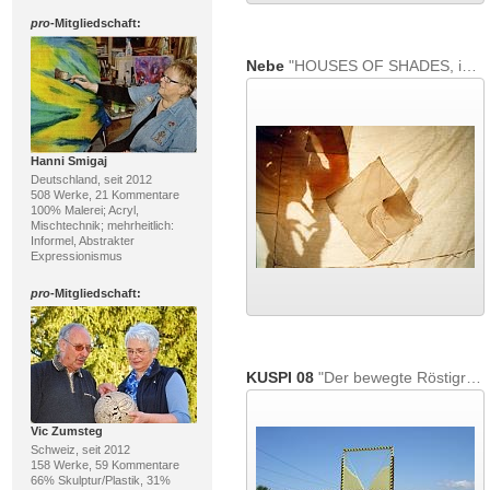
pro
-Mitgliedschaft:
Nebe
"HOUSES OF SHADES, installation event"
Hanni Smigaj
Deutschland, seit 2012
508 Werke, 21 Kommentare
100% Malerei; Acryl,
Mischtechnik; mehrheitlich:
Informel, Abstrakter
Expressionismus
pro
-Mitgliedschaft:
KUSPI 08
"Der bewegte Röstigraben"
Vic Zumsteg
Schweiz, seit 2012
158 Werke, 59 Kommentare
66% Skulptur/Plastik, 31%