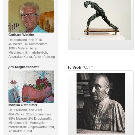
Gerhard Winkler
Deutschland, seit 2016
46 Werke, 16 Kommentare
100% Malerei; Acryl,
Mischtechnik; mehrheitlich:
Abstrakte Kunst, Action Painting
F. Violi
"O/T"
pro
-Mitgliedschaft:
Monika Ostheimer
Deutschland, seit 2009
404 Werke, 215 Kommentare
98% Malerei, 2% Druckgrafik;
Mischtechnik, Monotypie;
mehrheitlich: Gegenwartskunst,
Abstrakte Kunst