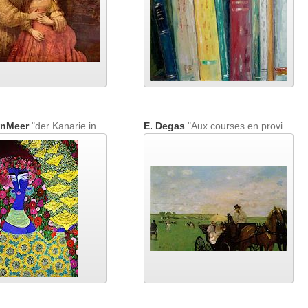
onMeer
"der Kanarie in dem bordeauxroten Garten"
E. Degas
"Aux courses en province"