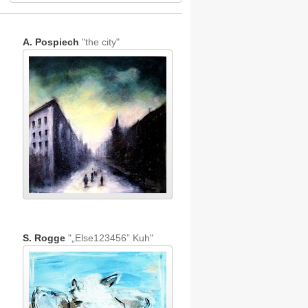
A. Pospiech
"the city"
S. Rogge
"„Else123456” Kuh"