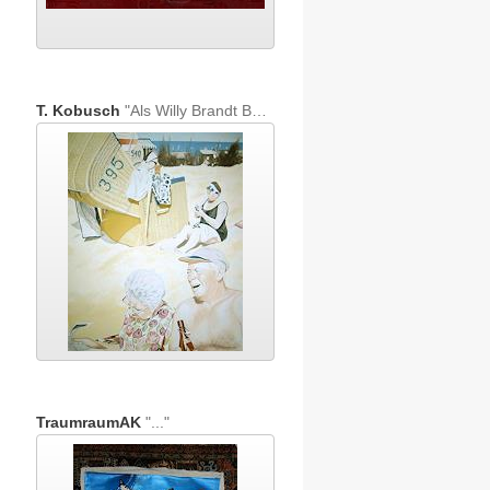
T. Kobusch
"Als Willy Brandt Bundeskanzler war"
TraumraumAK
"..."