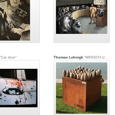
"Car door"
Thomas Lehnigk
"MENSCH UND NATUR"