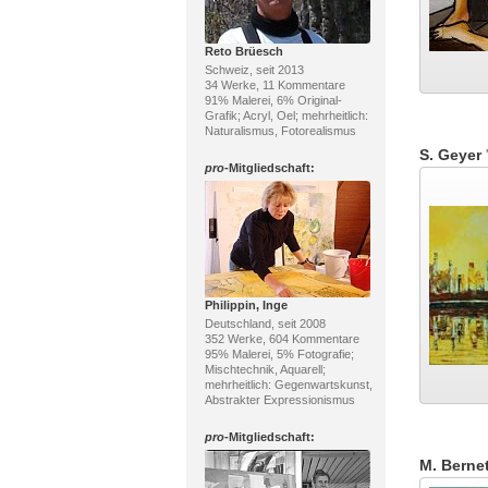
Reto Brüesch
Schweiz, seit 2013
34 Werke, 11 Kommentare
91% Malerei, 6% Original-
Grafik; Acryl, Oel; mehrheitlich:
Naturalismus, Fotorealismus
S. Geyer
pro
-Mitgliedschaft:
Philippin, Inge
Deutschland, seit 2008
352 Werke, 604 Kommentare
95% Malerei, 5% Fotografie;
Mischtechnik, Aquarell;
mehrheitlich: Gegenwartskunst,
Abstrakter Expressionismus
pro
-Mitgliedschaft:
M. Berne