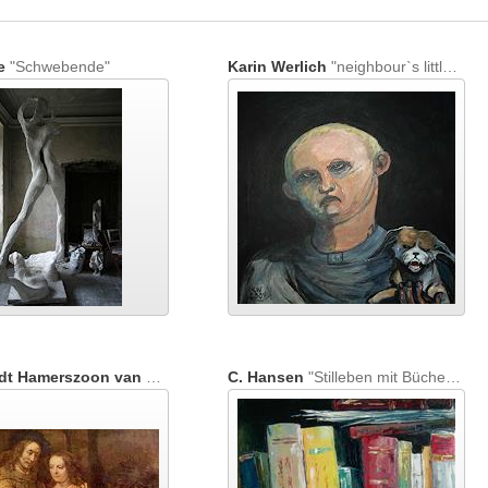
e
"Schwebende"
Karin Werlich
"neighbour`s little wolfe"
Rembrandt Hamerszoon van Rijn
"Die Judenbraut (Das Brautpaar)"
C. Hansen
"Stilleben mit Bücher | Bibliothek"