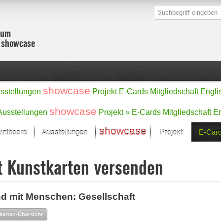
zum
r showcase
showcase
sstellungen
Projekt
E-Cards
Mitgliedschaft
Engli
showcase
Ausstellungen
Projekt »
E-Cards
Mitgliedschaft
En
showcase
intboard
Ausstellungen
Projekt
E-Car
Kunst Raum
Kategorien
t Kunstkarten versenden
onat im Fokus
Ein Künstlerförde
Malerei
Werke
Skulptur/Plastik
Zeichnung
sicht
d mit Menschen: Gesellschaft
Digital Art
e
Grafik
– Auswahl
karten-Übersicht
Fotografie
erke