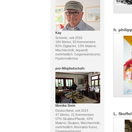
h. philip
Kay
Schweiz, seit 2016
184 Werke, 83 Kommentare
82% Digital Art, 13% Malerei;
Mischtechnik, Aquarell;
mehrheitlich: Gegenwartskunst,
Hyperrealismus
pro
-Mitgliedschaft:
Monika Stein
Deutschland, seit 2014
L. Stoffel
47 Werke, 21 Kommentare
57% Skulptur/Plastik, 43%
Malerei; Skulptur, Mischtechnik;
mehrheitlich: Abstrakte Kunst,
Gegenwartskunst