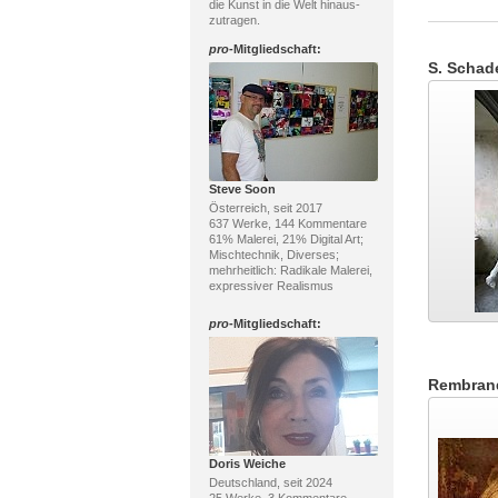
die Kunst in die Welt hinaus-
zutragen.
pro
-Mitgliedschaft:
S. Schad
Steve Soon
Österreich, seit 2017
637 Werke, 144 Kommentare
61% Malerei, 21% Digital Art;
Mischtechnik, Diverses;
mehrheitlich: Radikale Malerei,
expressiver Realismus
pro
-Mitgliedschaft:
Doris Weiche
Deutschland, seit 2024