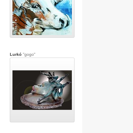
Lurkó
"gogo"