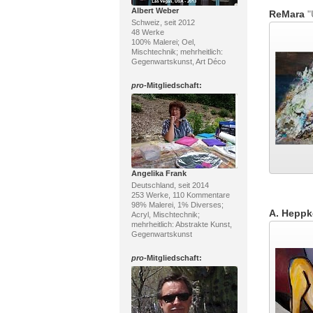
Albert Weber
ReMara
"
Schweiz, seit 2012
48 Werke
100% Malerei; Oel,
Mischtechnik; mehrheitlich:
Gegenwartskunst, Art Déco
pro
-Mitgliedschaft:
Angelika Frank
Deutschland, seit 2014
253 Werke, 110 Kommentare
98% Malerei, 1% Diverses;
A. Heppk
Acryl, Mischtechnik;
mehrheitlich: Abstrakte Kunst,
Gegenwartskunst
pro
-Mitgliedschaft: