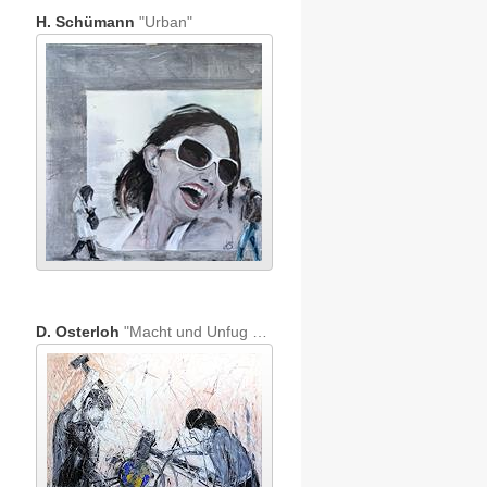
H. Schümann
"Urban"
D. Osterloh
"Macht und Unfug am Werke"