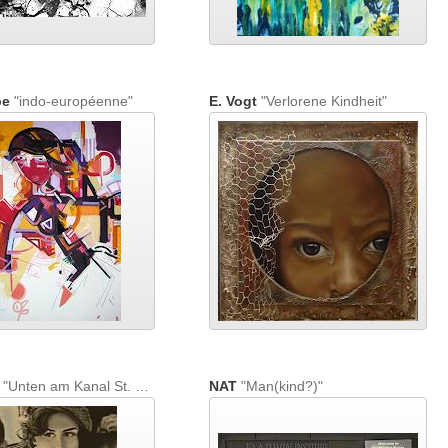
pe
"indo-européenne"
E. Vogt
"Verlorene Kindheit"
"Unten am Kanal St. Martin"
NAT
"Man(kind?)"