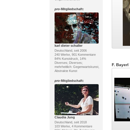
pro
-Mitgliedschaft:
karl dieter schaller
Deutschland, seit 2006
240 Werke, 901 Kommentare
84% Kunstdruck, 14%
Diverses; Diverses;
F. Bayerl
mehrheitlich: Gegenwartskunst,
Abstrakte Kunst
pro
-Mitgliedschaft:
Claudia Jung
Deutschland, seit 2018
103 Werke, 4 Kommentare