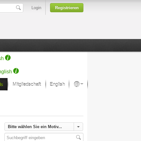
Login
Registrieren
sh
glish
ds
Mitgliedschaft
English
Über unsere Leidenschaft
rprojekt von Samsung
Kunsthäuser
Bitte wählen Sie ein Motiv...