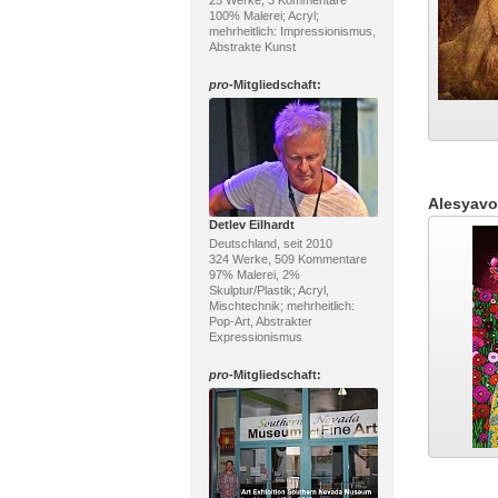
25 Werke, 3 Kommentare
100% Malerei; Acryl;
mehrheitlich: Impressionismus,
Abstrakte Kunst
pro
-Mitgliedschaft:
Alesyav
Detlev Eilhardt
Deutschland, seit 2010
324 Werke, 509 Kommentare
97% Malerei, 2%
Skulptur/Plastik; Acryl,
Mischtechnik; mehrheitlich:
Pop-Art, Abstrakter
Expressionismus
pro
-Mitgliedschaft: