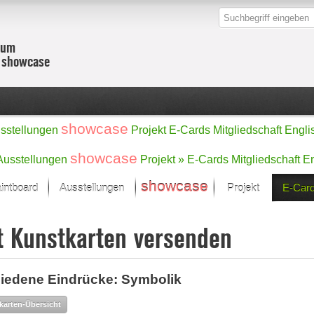
zum
r showcase
showcase
sstellungen
Projekt
E-Cards
Mitgliedschaft
Engli
showcase
Ausstellungen
Projekt »
E-Cards
Mitgliedschaft
En
showcase
intboard
Ausstellungen
Projekt
E-Car
Kunst Raum
Kategorien
t Kunstkarten versenden
onat im Fokus
Ein Künstlerförde
Malerei
Werke
Skulptur/Plastik
Zeichnung
sicht
iedene Eindrücke: Symbolik
Digital Art
e
Grafik
– Auswahl
karten-Übersicht
Fotografie
erke