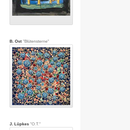
B. Ost
"Blütensterne"
J. Lüpkes
"O.T."