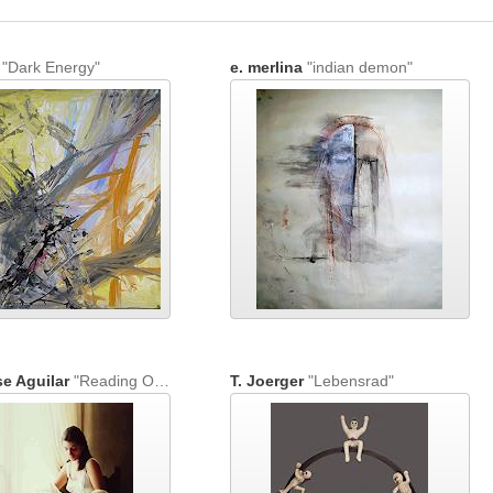
"Dark Energy"
e. merlina
"indian demon"
e Aguilar
"Reading Old Letters Oil on wood. 146 x 114 cm."
T. Joerger
"Lebensrad"