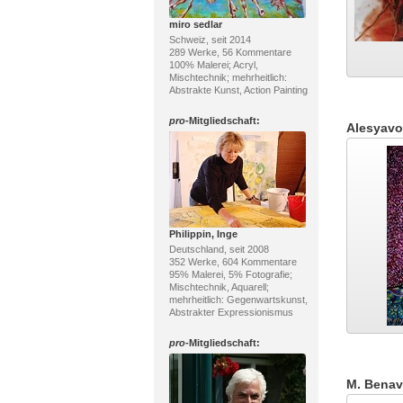
miro sedlar
Schweiz, seit 2014
289 Werke, 56 Kommentare
100% Malerei; Acryl,
Mischtechnik; mehrheitlich:
Abstrakte Kunst, Action Painting
pro
-Mitgliedschaft:
Alesyav
Philippin, Inge
Deutschland, seit 2008
352 Werke, 604 Kommentare
95% Malerei, 5% Fotografie;
Mischtechnik, Aquarell;
mehrheitlich: Gegenwartskunst,
Abstrakter Expressionismus
pro
-Mitgliedschaft:
M. Benav