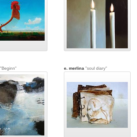
"Beginn"
e. merlina
"soul diary"