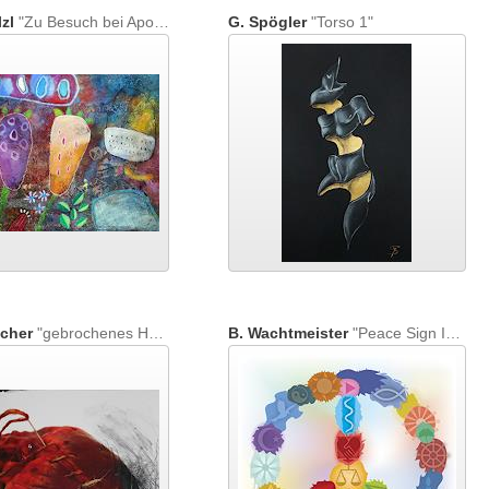
zl
"Zu Besuch bei Apostel Johannes (mit Banane als Gastgeschenk)"
G. Spögler
"Torso 1"
acher
"gebrochenes Herz"
B. Wachtmeister
"Peace Sign In Colors"