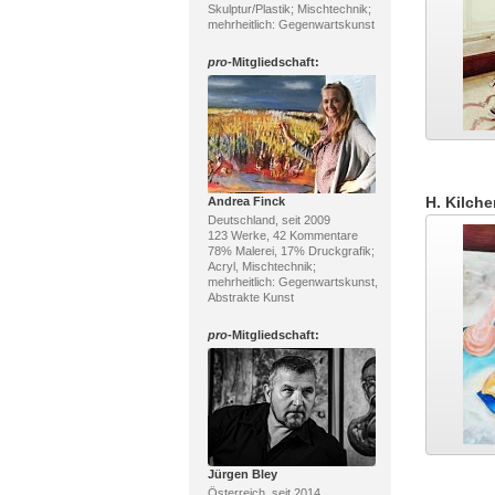
Skulptur/Plastik; Mischtechnik;
mehrheitlich: Gegenwartskunst
pro
-Mitgliedschaft:
H. Kilch
Andrea Finck
Deutschland, seit 2009
123 Werke, 42 Kommentare
78% Malerei, 17% Druckgrafik;
Acryl, Mischtechnik;
mehrheitlich: Gegenwartskunst,
Abstrakte Kunst
pro
-Mitgliedschaft:
Jürgen Bley
Österreich, seit 2014