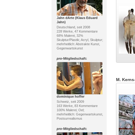
Jahn dArte (Klaus Eduard
Jahn)
Deutschland, seit 2008
228 Werke, 47 Kommentare
68% Malerei, 32%
Skulptur/Plastik; Acryl, Skulptur;
mehrheitlich: Abstrakte Kunst,
Gegenwartskunst
pro
-Mitgliedschaft:
M. Kerns
dominique hoffer
Schweiz, seit 2009
163 Werke, 83 Kommentare
100% Malerei; Oel;
mehrheitlich: Gegenwartskunst,
Postsurrealismus
pro
-Mitgliedschaft: