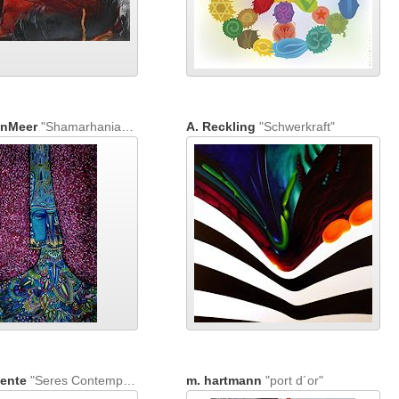
onMeer
"Shamarhanian Czarina"
A. Reckling
"Schwerkraft"
ente
"Seres Contemporáneos 101"
m. hartmann
"port d´or"