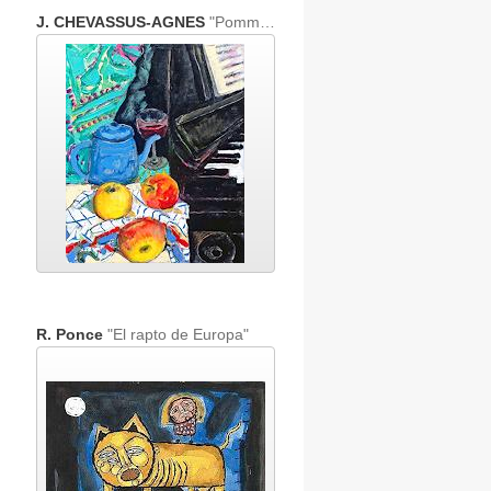
J. CHEVASSUS-AGNES
"Pommes theière et piano noir"
R. Ponce
"El rapto de Europa"