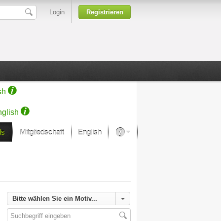
Login
Registrieren
sh
glish
ds
Mitgliedschaft
English
Über unsere Leidenschaft
rprojekt von Samsung
Kunsthäuser
Bitte wählen Sie ein Motiv...