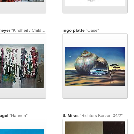
meyer
"Kindheit / Childhood"
ingo platte
"Oase"
agel
"Hahnen"
S. Miras
"Richters Kerzen 04/2"