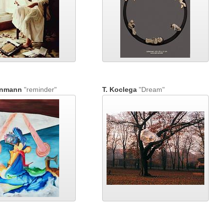
enmann
"reminder"
T. Koclega
"Dream"