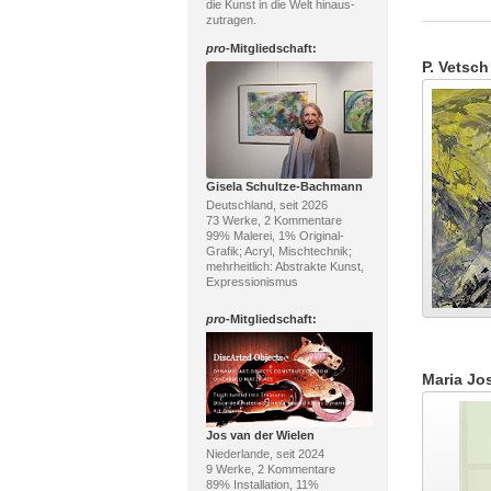
die Kunst in die Welt hinaus-
zutragen.
pro
-Mitgliedschaft:
P. Vetsch
Gisela Schultze-Bachmann
Deutschland, seit 2026
73 Werke, 2 Kommentare
99% Malerei, 1% Original-
Grafik; Acryl, Mischtechnik;
mehrheitlich: Abstrakte Kunst,
Expressionismus
pro
-Mitgliedschaft:
Maria Jos
Jos van der Wielen
Niederlande, seit 2024
9 Werke, 2 Kommentare
89% Installation, 11%