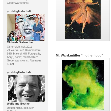
Gegenwartskunst
pro
-Mitgliedschaft:
Michaela Steinacher
Österreich, seit 2011
79 Werke, 461 Kommentare
94% Malerei, 6% Fotografie;
M. Wankmüller
"motherhood"
Acryl, Kohle; mehrheitlich:
Gegenwartskunst, Abstrakte
Kunst
pro
-Mitgliedschaft:
Wolfgang Bethke
Deutschland, seit 2024