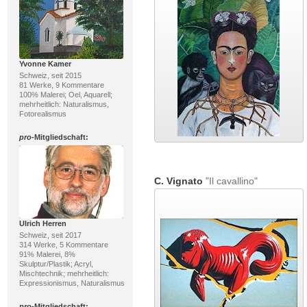
Yvonne Kamer
Schweiz, seit 2015
81 Werke, 9 Kommentare
100% Malerei; Oel, Aquarell;
mehrheitlich: Naturalismus,
Fotorealismus
pro
-Mitgliedschaft:
C. Vignato
"Il cavallino"
Ulrich Herren
Schweiz, seit 2017
314 Werke, 5 Kommentare
91% Malerei, 8%
Skulptur/Plastik; Acryl,
Mischtechnik; mehrheitlich:
Expressionismus, Naturalismus
pro
-Mitgliedschaft: