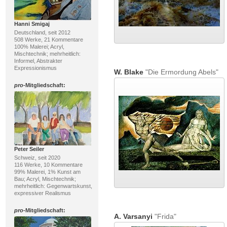
Hanni Smigaj
Deutschland, seit 2012
508 Werke, 21 Kommentare
100% Malerei; Acryl,
Mischtechnik; mehrheitlich:
Informel, Abstrakter
Expressionismus
W. Blake
"Die Ermordung Abels"
pro
-Mitgliedschaft:
Peter Seiler
Schweiz, seit 2020
116 Werke, 10 Kommentare
99% Malerei, 1% Kunst am
Bau; Acryl, Mischtechnik;
mehrheitlich: Gegenwartskunst,
expressiver Realismus
pro
-Mitgliedschaft:
A. Varsanyi
"Frida"