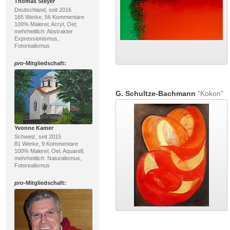
Thomas Steyer
Deutschland, seit 2016
165 Werke, 56 Kommentare
100% Malerei; Acryl, Oel;
mehrheitlich: Abstrakter
Expressionismus,
Fotorealismus
pro
-Mitgliedschaft:
G. Schultze-Bachmann
"Kokon"
Yvonne Kamer
Schweiz, seit 2015
81 Werke, 9 Kommentare
100% Malerei; Oel, Aquarell;
mehrheitlich: Naturalismus,
Fotorealismus
pro
-Mitgliedschaft: