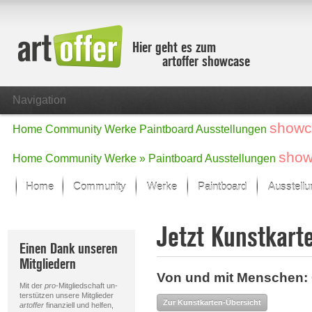
Hier geht es zum
artoffer showcase
Navigation
showc
Home
Community
Werke
Paintboard
Ausstellungen
show
Home
Community
Werke »
Paintboard
Ausstellungen
Home
Community
Werke
Paintboard
Ausstell
Showcase
Jetzt Kunstkart
Der letzte Monat im Fokus
Einen Dank unseren
Alle Fokus-Werke
Mitgliedern
Standard-Ansicht
Von und mit Menschen: 
Fokus-Werke
Mit der
pro
-Mitgliedschaft un-
Neue Werke – Auswahl
terstützen unsere Mitglieder
Zur Kunstkarten-Übersicht
artoffer
finanziell und helfen,
Alle neuen Werke