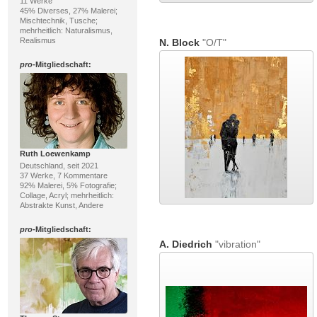
11 Werke
45% Diverses, 27% Malerei;
Mischtechnik, Tusche;
mehrheitlich: Naturalismus,
Realismus
N. Block
"O/T"
pro
-Mitgliedschaft:
Ruth Loewenkamp
Deutschland, seit 2021
37 Werke, 7 Kommentare
92% Malerei, 5% Fotografie;
Collage, Acryl; mehrheitlich:
Abstrakte Kunst, Andere
pro
-Mitgliedschaft:
A. Diedrich
"vibration"