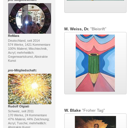
M. Weiss, Dr.
"Bleisrift"
ReMara
Deutschland, seit 2014
574 Werke, 1421 Kommentare
100% Malerei; Mischtechnik,
Acryl; mehrheitlich:
Gegenwartskunst, Abstrakte
Kunst
pro
-Mitgliedschaft:
Rudolf Olgiati
W. Blake
"Froher Tag"
Schweiz, seit 2011
170 Werke, 24 Kommentare
47% Malerei, 44% Zeichnung;
Acryl, Tusche; mehrheitlich:
Abstrakte Kunst,