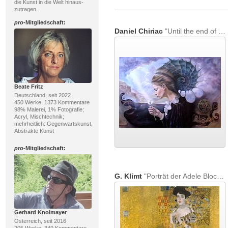
die Kunst in die Welt hinaus-
zutragen.
pro
-Mitgliedschaft:
Daniel Chiriac
"Until the end of time"
Beate Fritz
Deutschland, seit 2022
450 Werke, 1373 Kommentare
98% Malerei, 1% Fotografie;
Acryl, Mischtechnik;
mehrheitlich: Gegenwartskunst,
Abstrakte Kunst
pro
-Mitgliedschaft:
G. Klimt
"Porträt der Adele Bloch-Bauer"
Gerhard Knolmayer
Österreich, seit 2016