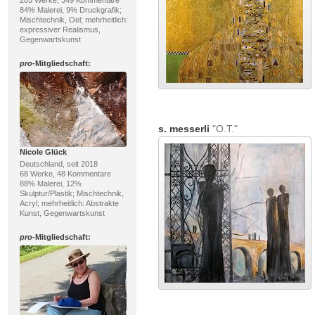
205 Werke, 349 Kommentare
84% Malerei, 9% Druckgrafik;
Mischtechnik, Oel; mehrheitlich:
expressiver Realismus,
Gegenwartskunst
pro
-Mitgliedschaft:
s. messerli
"O.T."
Nicole Glück
Deutschland, seit 2018
68 Werke, 48 Kommentare
88% Malerei, 12%
Skulptur/Plastik; Mischtechnik,
Acryl; mehrheitlich: Abstrakte
Kunst, Gegenwartskunst
pro
-Mitgliedschaft: