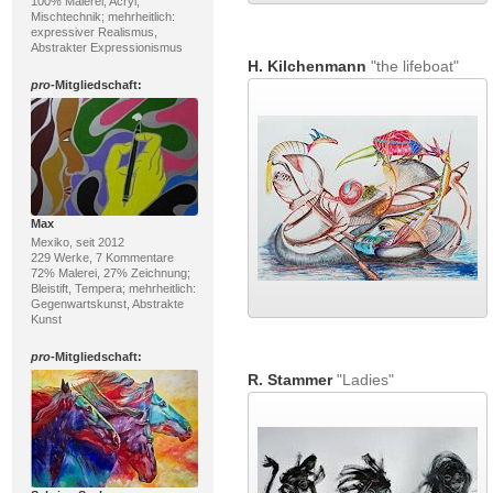
100% Malerei; Acryl,
Mischtechnik; mehrheitlich:
expressiver Realismus,
Abstrakter Expressionismus
H. Kilchenmann
"the lifeboat"
pro
-Mitgliedschaft:
Max
Mexiko, seit 2012
229 Werke, 7 Kommentare
72% Malerei, 27% Zeichnung;
Bleistift, Tempera; mehrheitlich:
Gegenwartskunst, Abstrakte
Kunst
pro
-Mitgliedschaft:
R. Stammer
"Ladies"