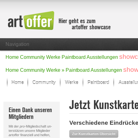
Hier geht es zum
artoffer showcase
Navigation
showc
Home
Community
Werke
Paintboard
Ausstellungen
show
Home
Community
Werke »
Paintboard
Ausstellungen
Home
Community
Werke
Paintboard
Ausstell
Showcase
Jetzt Kunstkart
Der letzte Monat im Fokus
Einen Dank unseren
Alle Fokus-Werke
Mitgliedern
Standard-Ansicht
Verschiedene Eindrücke
Fokus-Werke
Mit der
pro
-Mitgliedschaft un-
Neue Werke – Auswahl
terstützen unsere Mitglieder
Zur Kunstkarten-Übersicht
artoffer
finanziell und helfen,
Alle neuen Werke