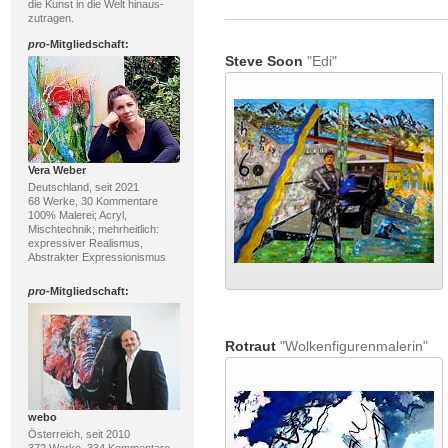
die Kunst in die Welt hinaus-
zutragen.
pro
-Mitgliedschaft:
Steve Soon
"Edi"
Vera Weber
Deutschland, seit 2021
68 Werke, 30 Kommentare
100% Malerei; Acryl,
Mischtechnik; mehrheitlich:
expressiver Realismus,
Abstrakter Expressionismus
pro
-Mitgliedschaft:
Rotraut
"Wolkenfigurenmalerin"
webo
Österreich, seit 2010