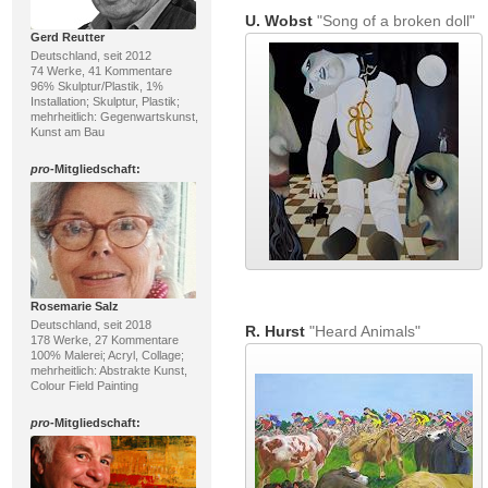
U. Wobst
"Song of a broken doll"
Gerd Reutter
Deutschland, seit 2012
74 Werke, 41 Kommentare
96% Skulptur/Plastik, 1%
Installation; Skulptur, Plastik;
mehrheitlich: Gegenwartskunst,
Kunst am Bau
pro
-Mitgliedschaft:
Rosemarie Salz
Deutschland, seit 2018
R. Hurst
"Heard Animals"
178 Werke, 27 Kommentare
100% Malerei; Acryl, Collage;
mehrheitlich: Abstrakte Kunst,
Colour Field Painting
pro
-Mitgliedschaft: