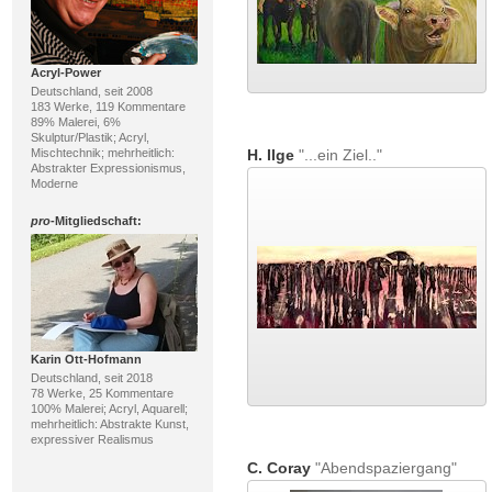
Acryl-Power
Deutschland, seit 2008
183 Werke, 119 Kommentare
89% Malerei, 6%
Skulptur/Plastik; Acryl,
Mischtechnik; mehrheitlich:
H. Ilge
"...ein Ziel.."
Abstrakter Expressionismus,
Moderne
pro
-Mitgliedschaft:
Karin Ott-Hofmann
Deutschland, seit 2018
78 Werke, 25 Kommentare
100% Malerei; Acryl, Aquarell;
mehrheitlich: Abstrakte Kunst,
expressiver Realismus
C. Coray
"Abendspaziergang"