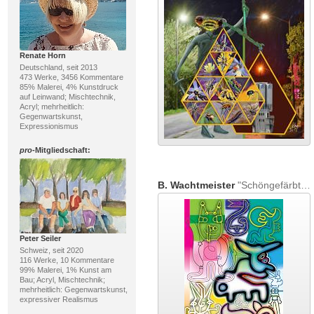
Renate Horn
Deutschland, seit 2013
473 Werke, 3456 Kommentare
85% Malerei, 4% Kunstdruck
auf Leinwand; Mischtechnik,
Acryl; mehrheitlich:
Gegenwartskunst,
Expressionismus
pro
-Mitgliedschaft:
B. Wachtmeister
"Schöngefärbtes Gemisch"
Peter Seiler
Schweiz, seit 2020
116 Werke, 10 Kommentare
99% Malerei, 1% Kunst am
Bau; Acryl, Mischtechnik;
mehrheitlich: Gegenwartskunst,
expressiver Realismus