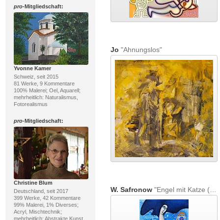
pro
-Mitgliedschaft:
Jo
"Ahnungslos"
Yvonne Kamer
Schweiz, seit 2015
81 Werke, 9 Kommentare
100% Malerei; Oel, Aquarell;
mehrheitlich: Naturalismus,
Fotorealismus
pro
-Mitgliedschaft:
Christine Blum
W. Safronow
"Engel mit Katze (blau), 80x40"
Deutschland, seit 2017
399 Werke, 42 Kommentare
99% Malerei, 1% Diverses;
Acryl, Mischtechnik;
mehrheitlich: Abstrakte Kunst