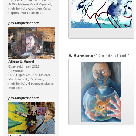
372 Werke, 334 Kommentare
100% Malerei; Acryl, Aquarell;
mehrheitlich: Abstrakte Kunst,
expressiver Realismus
pro
-Mitgliedschaft:
E. Burmester
"Der letzte Fisch"
Albina E. Ringel
Österreich, seit 2017
24 Werke
50% Digital Art, 25% Malerei;
Mischtechnik, Diverses;
mehrheitlich: Gegenwartskunst,
Moderne
pro
-Mitgliedschaft: