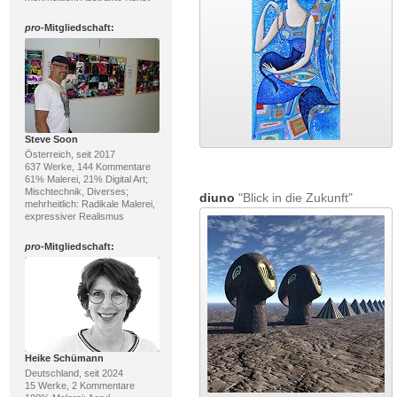
pro
-Mitgliedschaft:
Steve Soon
Österreich, seit 2017
637 Werke, 144 Kommentare
61% Malerei, 21% Digital Art;
Mischtechnik, Diverses;
diuno
"Blick in die Zukunft"
mehrheitlich: Radikale Malerei,
expressiver Realismus
pro
-Mitgliedschaft:
Heike Schümann
Deutschland, seit 2024
15 Werke, 2 Kommentare