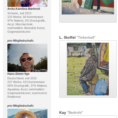
Anita Karolina Martinoli
Schweiz, seit 2013
133 Werke, 50 Kommentare
97% Malerei, 2% Druckgrafik;
Acryl, Mischtechnik;
mehrheitlich: Abstrakte Kunst,
Gegenwartskunst
L. Stoffel
"Tinkerbell"
pro
-Mitgliedschaft:
Hans-Dieter Ilge
Deutschland, seit 2015
237 Werke, 413 Kommentare
56% Druckgrafik, 37% Malerei;
Aquatinta, Acryl; mehrheitlich:
Gegenwartskunst, expressiver
Realismus
pro
-Mitgliedschaft:
Kay
"Bedroht"