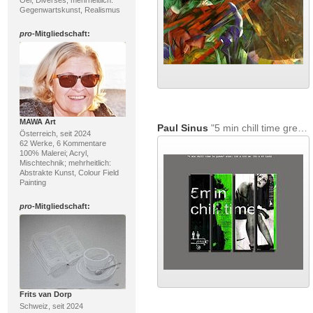
Oel, Diverses; mehrheitlich:
Gegenwartskunst, Realismus
pro
-Mitgliedschaft:
MAWA Art
Paul Sinus
"5 min chill time green"
Österreich, seit 2024
62 Werke, 6 Kommentare
100% Malerei; Acryl,
Mischtechnik; mehrheitlich:
Abstrakte Kunst, Colour Field
Painting
pro
-Mitgliedschaft:
Frits van Dorp
Schweiz, seit 2024