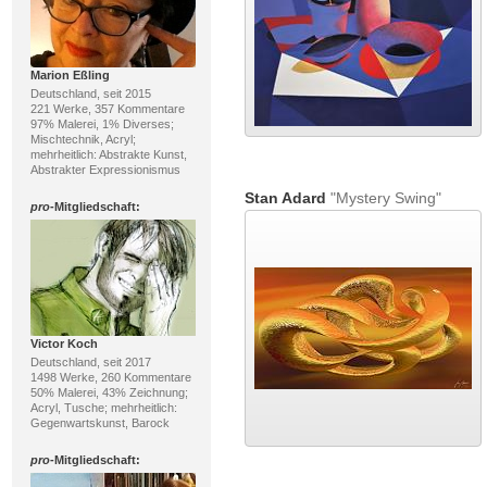
Marion Eßling
Deutschland, seit 2015
221 Werke, 357 Kommentare
97% Malerei, 1% Diverses;
Mischtechnik, Acryl;
mehrheitlich: Abstrakte Kunst,
Abstrakter Expressionismus
Stan Adard
"Mystery Swing"
pro
-Mitgliedschaft:
Victor Koch
Deutschland, seit 2017
1498 Werke, 260 Kommentare
50% Malerei, 43% Zeichnung;
Acryl, Tusche; mehrheitlich:
Gegenwartskunst, Barock
pro
-Mitgliedschaft: