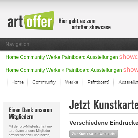
Hier geht es zum
artoffer showcase
Navigation
showc
Home
Community
Werke
Paintboard
Ausstellungen
show
Home
Community
Werke »
Paintboard
Ausstellungen
Home
Community
Werke
Paintboard
Ausstell
Showcase
Jetzt Kunstkart
Der letzte Monat im Fokus
Einen Dank unseren
Alle Fokus-Werke
Mitgliedern
Standard-Ansicht
Verschiedene Eindrücke
Fokus-Werke
Mit der
pro
-Mitgliedschaft un-
Neue Werke – Auswahl
terstützen unsere Mitglieder
Zur Kunstkarten-Übersicht
artoffer
finanziell und helfen,
Alle neuen Werke