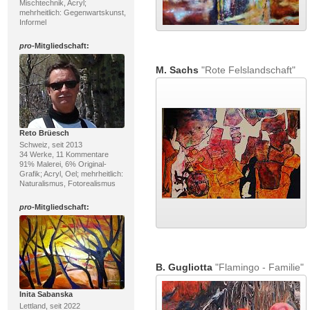
Mischtechnik, Acryl;
mehrheitlich: Gegenwartskunst,
Informel
pro
-Mitgliedschaft:
M. Sachs
"Rote Felslandschaft"
Reto Brüesch
Schweiz, seit 2013
34 Werke, 11 Kommentare
91% Malerei, 6% Original-
Grafik; Acryl, Oel; mehrheitlich:
Naturalismus, Fotorealismus
pro
-Mitgliedschaft:
B. Gugliotta
"Flamingo - Familie"
Inita Sabanska
Lettland, seit 2022