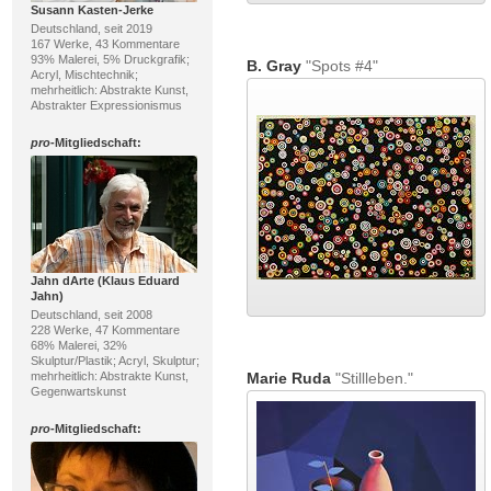
Susann Kasten-Jerke
Deutschland, seit 2019
167 Werke, 43 Kommentare
93% Malerei, 5% Druckgrafik;
B. Gray
"Spots #4"
Acryl, Mischtechnik;
mehrheitlich: Abstrakte Kunst,
Abstrakter Expressionismus
pro
-Mitgliedschaft:
Jahn dArte (Klaus Eduard
Jahn)
Deutschland, seit 2008
228 Werke, 47 Kommentare
68% Malerei, 32%
Skulptur/Plastik; Acryl, Skulptur;
mehrheitlich: Abstrakte Kunst,
Marie Ruda
"Stillleben."
Gegenwartskunst
pro
-Mitgliedschaft: