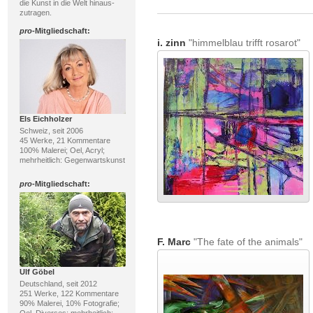
die Kunst in die Welt hinaus-
zutragen.
pro
-Mitgliedschaft:
i. zinn
"himmelblau trifft rosarot"
Els Eichholzer
Schweiz, seit 2006
45 Werke, 21 Kommentare
100% Malerei; Oel, Acryl;
mehrheitlich: Gegenwartskunst
pro
-Mitgliedschaft:
F. Marc
"The fate of the animals"
Ulf Göbel
Deutschland, seit 2012
251 Werke, 122 Kommentare
90% Malerei, 10% Fotografie;