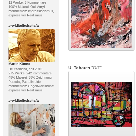
12 Werke, 3 Kommentare
100% Malerei; Oel, Acryl;
mehrheitlich: Impressionismus,
expressiver Realismus
pro
-Mitgliedschaft:
Martin Künne
U. Tabares
"O/T"
Deutschland, seit 2015
275 Werke, 242 Kommentare
45% Malerei, 38% Zeichnung;
Pastelle, Pastellkreide;
mehrheitlich: Gegenwartskunst,
expressiver Realismus
pro
-Mitgliedschaft: