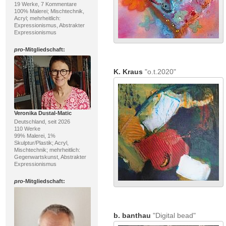
19 Werke, 7 Kommentare
100% Malerei; Mischtechnik,
Acryl; mehrheitlich:
Expressionismus, Abstrakter
Expressionismus
pro
-Mitgliedschaft:
K. Kraus
"o.t.2020"
Veronika Dustal-Matic
Deutschland, seit 2026
110 Werke
99% Malerei, 1%
Skulptur/Plastik; Acryl,
Mischtechnik; mehrheitlich:
Gegenwartskunst, Abstrakter
Expressionismus
pro
-Mitgliedschaft:
b. banthau
"Digital bead"