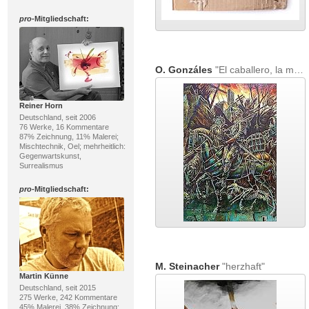
pro
-Mitgliedschaft:
O. Gonzáles
"El caballero, la muerte y el diablo"
Reiner Horn
Deutschland, seit 2006
76 Werke, 16 Kommentare
87% Zeichnung, 11% Malerei;
Mischtechnik, Oel; mehrheitlich:
Gegenwartskunst,
Surrealismus
pro
-Mitgliedschaft:
M. Steinacher
"herzhaft"
Martin Künne
Deutschland, seit 2015
275 Werke, 242 Kommentare
45% Malerei, 38% Zeichnung;