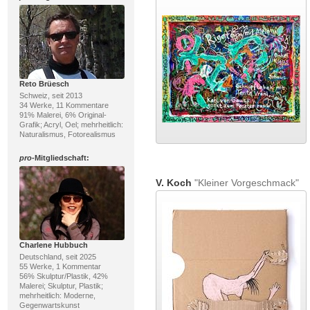
Reto Brüesch
Schweiz, seit 2013
34 Werke, 11 Kommentare
91% Malerei, 6% Original-
Grafik; Acryl, Oel; mehrheitlich:
Naturalismus, Fotorealismus
pro
-Mitgliedschaft:
V. Koch
"Kleiner Vorgeschmack"
Charlene Hubbuch
Deutschland, seit 2025
55 Werke, 1 Kommentar
56% Skulptur/Plastik, 42%
Malerei; Skulptur, Plastik;
mehrheitlich: Moderne,
Gegenwartskunst