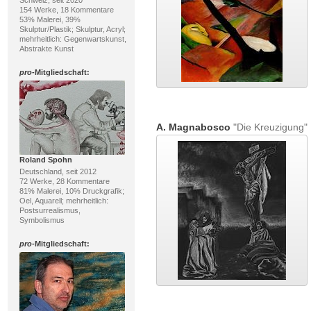
Schweiz, seit 2020
154 Werke, 18 Kommentare
53% Malerei, 39%
Skulptur/Plastik; Skulptur, Acryl;
mehrheitlich: Gegenwartskunst,
Abstrakte Kunst
pro
-Mitgliedschaft:
A. Magnabosco
"Die Kreuzigung"
Roland Spohn
Deutschland, seit 2012
72 Werke, 28 Kommentare
81% Malerei, 10% Druckgrafik;
Oel, Aquarell; mehrheitlich:
Postsurrealismus,
Symbolismus
pro
-Mitgliedschaft: