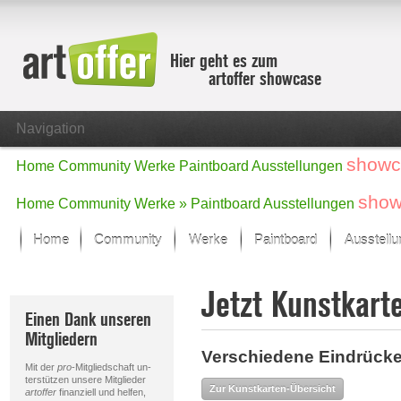
Hier geht es zum
artoffer showcase
Navigation
showc
Home
Community
Werke
Paintboard
Ausstellungen
show
Home
Community
Werke »
Paintboard
Ausstellungen
Home
Community
Werke
Paintboard
Ausstell
Showcase
Jetzt Kunstkart
Der letzte Monat im Fokus
Einen Dank unseren
Alle Fokus-Werke
Mitgliedern
Standard-Ansicht
Verschiedene Eindrücke:
Fokus-Werke
Mit der
pro
-Mitgliedschaft un-
Neue Werke – Auswahl
terstützen unsere Mitglieder
Zur Kunstkarten-Übersicht
artoffer
finanziell und helfen,
Alle neuen Werke