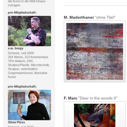
die Kunst in die Welt hinaus-
zutragen.
pro
-Mitgliedschaft:
M. Maderthaner
"ohne Titel"
e.w. bregy
Schweiz, seit 2009
264 Werke, 213 Kommentare
75% Malerei, 24%
Skulptur/Plastik; Mischtechnik,
Skulptur; mehrheitlich:
Gegenwartskunst, Abstrakte
Kunst
pro
-Mitgliedschaft:
F. Marc
"Deer in the woods II"
Silvia Plüss