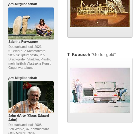
pro
-Mitgliedschaft:
Sabrina Ferwagner
Deutschland, seit 2021
61 Werke, 2 Kommentare
T. Kobusch
"Go for gold"
98% Skulptur/Plastik, 2%
Druckgrafik; Skulptur, Plastik;
mehrheitlich: Abstrakte Kunst,
Gegenwartskunst
pro
-Mitgliedschaft:
Jahn dArte (Klaus Eduard
Jahn)
Deutschland, seit 2008
228 Werke, 47 Kommentare
68% Malerei, 32%