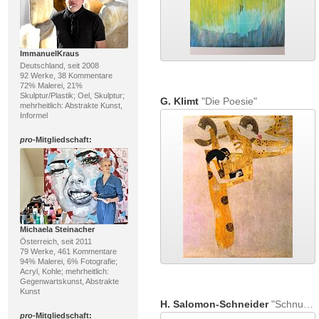
ImmanuelKraus
Deutschland, seit 2008
92 Werke, 38 Kommentare
72% Malerei, 21%
Skulptur/Plastik; Oel, Skulptur;
G. Klimt
"Die Poesie"
mehrheitlich: Abstrakte Kunst,
Informel
pro
-Mitgliedschaft:
Michaela Steinacher
Österreich, seit 2011
79 Werke, 461 Kommentare
94% Malerei, 6% Fotografie;
Acryl, Kohle; mehrheitlich:
Gegenwartskunst, Abstrakte
Kunst
H. Salomon-Schneider
"Schnupftabak mit Tante Vroni."
pro
-Mitgliedschaft: