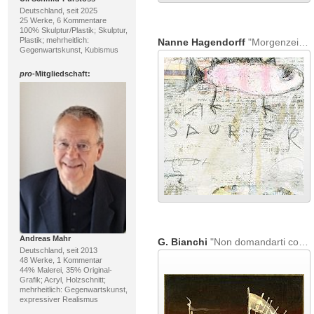
Deutschland, seit 2025
25 Werke, 6 Kommentare
100% Skulptur/Plastik; Skulptur,
Plastik; mehrheitlich:
Nanne Hagendorff
"Morgenzeitungslangeweile 3"
Gegenwartskunst, Kubismus
pro
-Mitgliedschaft:
Andreas Mahr
G. Bianchi
"Non domandarti cosè"
Deutschland, seit 2013
48 Werke, 1 Kommentar
44% Malerei, 35% Original-
Grafik; Acryl, Holzschnitt;
mehrheitlich: Gegenwartskunst,
expressiver Realismus