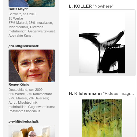
L. KOLLER
"Nowhere"
Boris Meyer
Schweiz, seit 2016
15 Werke
87% Malerei, 13% Installation;
Mischtechnik, Diverses;
mehrheitlich: Gegenwartskunst,
Abstrakte Kunst
pro
-Mitgliedschaft:
Renée König
Deutschland, seit 2009
H. Kilchenmann
"Rideau imaginaire"
566 Werke, 276 Kommentare
97% Malerei, 2% Diverses;
Acryl, Mischtechnik;
mehrheitlich: Gegenwartskunst,
Postimpressionismus
pro
-Mitgliedschaft: