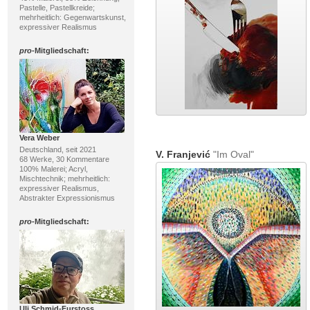
Pastelle, Pastellkreide;
mehrheitlich: Gegenwartskunst,
expressiver Realismus
pro
-Mitgliedschaft:
Vera Weber
Deutschland, seit 2021
V. Franjević
"Im Oval"
68 Werke, 30 Kommentare
100% Malerei; Acryl,
Mischtechnik; mehrheitlich:
expressiver Realismus,
Abstrakter Expressionismus
pro
-Mitgliedschaft:
Uli Schmid-Furstoss