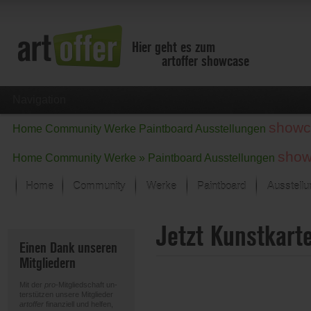
Hier geht es zum
artoffer showcase
Navigation
showc
Home
Community
Werke
Paintboard
Ausstellungen
show
Home
Community
Werke »
Paintboard
Ausstellungen
Home
Community
Werke
Paintboard
Ausstell
Showcase
Jetzt Kunstkart
Der letzte Monat im Fokus
Einen Dank unseren
Alle Fokus-Werke
Mitgliedern
Standard-Ansicht
Fokus-Werke
Mit der
pro
-Mitgliedschaft un-
Neue Werke – Auswahl
terstützen unsere Mitglieder
artoffer
finanziell und helfen,
Alle neuen Werke