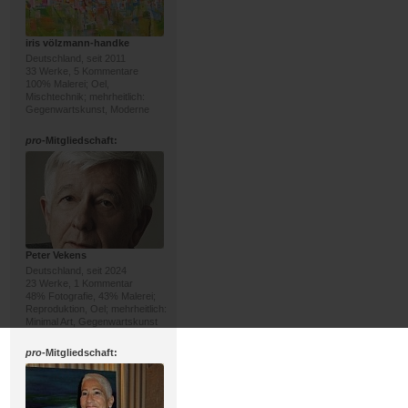
iris völzmann-handke
Deutschland, seit 2011
33 Werke, 5 Kommentare
100% Malerei; Oel,
Mischtechnik; mehrheitlich:
Gegenwartskunst, Moderne
pro
-Mitgliedschaft:
Peter Vekens
Deutschland, seit 2024
23 Werke, 1 Kommentar
48% Fotografie, 43% Malerei;
Reproduktion, Oel; mehrheitlich:
Minimal Art, Gegenwartskunst
pro
-Mitgliedschaft: