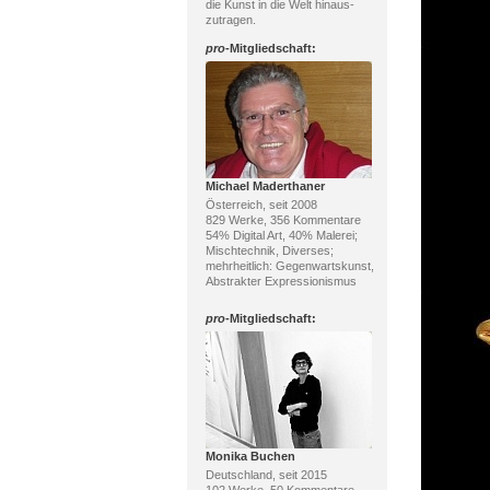
die Kunst in die Welt hinaus-
zutragen.
pro
-Mitgliedschaft:
Michael Maderthaner
Österreich, seit 2008
829 Werke, 356 Kommentare
54% Digital Art, 40% Malerei;
Mischtechnik, Diverses;
mehrheitlich: Gegenwartskunst,
Abstrakter Expressionismus
pro
-Mitgliedschaft:
Monika Buchen
Deutschland, seit 2015