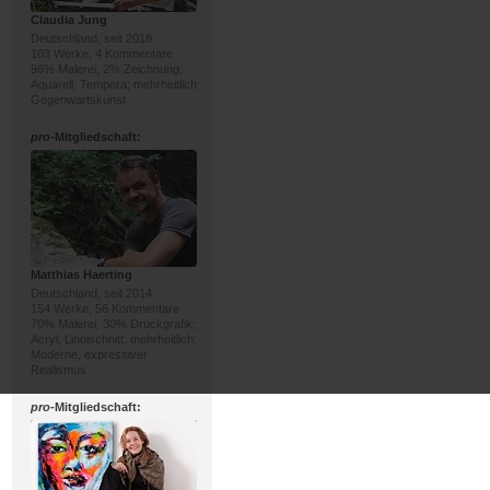
Claudia Jung
Deutschland, seit 2018
103 Werke, 4 Kommentare
96% Malerei, 2% Zeichnung;
Aquarell, Tempera; mehrheitlich:
Gegenwartskunst
pro
-Mitgliedschaft:
Matthias Haerting
Deutschland, seit 2014
154 Werke, 56 Kommentare
70% Malerei, 30% Druckgrafik;
Acryl, Linolschnitt; mehrheitlich:
Moderne, expressiver
Realismus
pro
-Mitgliedschaft: