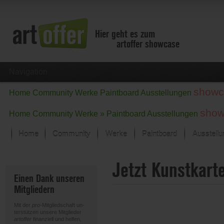
Hier geht es zum
artoffer showcase
Navigation
showc
Home
Community
Werke
Paintboard
Ausstellungen
show
Home
Community
Werke »
Paintboard
Ausstellungen
Home
Community
Werke
Paintboard
Ausstell
Showcase
Jetzt Kunstkart
Der letzte Monat im Fokus
Einen Dank unseren
Alle Fokus-Werke
Mitgliedern
Standard-Ansicht
Fokus-Werke
Mit der
pro
-Mitgliedschaft un-
Neue Werke – Auswahl
terstützen unsere Mitglieder
artoffer
finanziell und helfen,
Alle neuen Werke