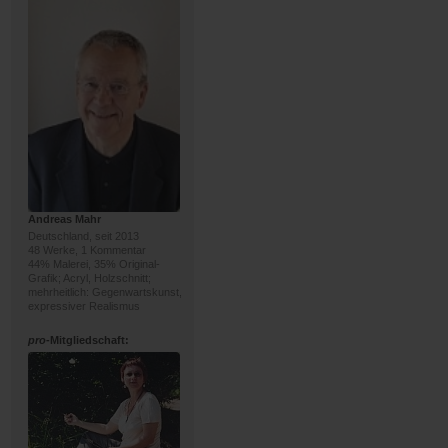
Andreas Mahr
Deutschland, seit 2013
48 Werke, 1 Kommentar
44% Malerei, 35% Original-
Grafik; Acryl, Holzschnitt;
mehrheitlich: Gegenwartskunst,
expressiver Realismus
pro
-Mitgliedschaft: