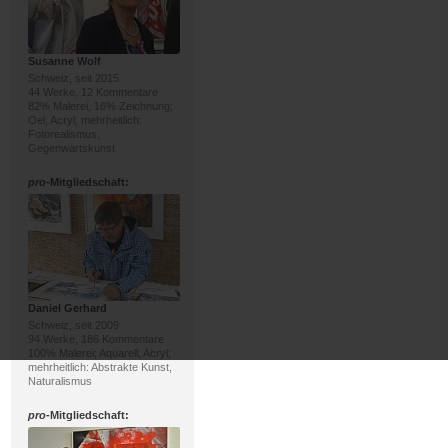
Susanne Wolf
Schweiz, seit 2015
44 Werke, 12 Kommentare
82% Malerei, 16% Zeichnung;
Oel, Acryl; mehrheitlich:
Fotorealismus,
Gegenwartskunst
pro
-Mitgliedschaft:
Daniel Gerhard
Schweiz, seit 2009
94 Werke, 186 Kommentare
100% Malerei; Aquarell, Acryl;
mehrheitlich: Abstrakte Kunst,
Naturalismus
pro
-Mitgliedschaft: