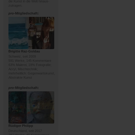
die Kunst in die Welt hinaus-
zutragen.
pro
-Mitgliedschaft:
Brigitte Raz-Goldau
Schweiz, seit 2009
591 Werke, 145 Kommentare
63% Malerei, 19% Fotografie;
Acryl, Mischtechnik;
mehrheitlich: Gegenwartskunst,
Abstrakte Kunst
pro
-Mitgliedschaft:
Rüdiger Philipp
Deutschland, seit 2017