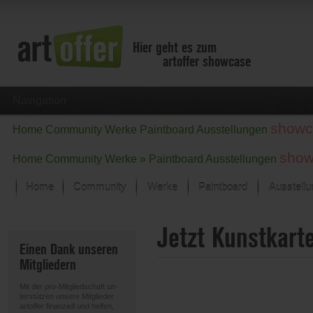
Hier geht es zum
artoffer showcase
Navigation
showc
Home
Community
Werke
Paintboard
Ausstellungen
show
Home
Community
Werke »
Paintboard
Ausstellungen
Home
Community
Werke
Paintboard
Ausstell
Showcase
Jetzt Kunstkart
Der letzte Monat im Fokus
Einen Dank unseren
Alle Fokus-Werke
Mitgliedern
Standard-Ansicht
Fokus-Werke
Mit der
pro
-Mitgliedschaft un-
Neue Werke – Auswahl
terstützen unsere Mitglieder
artoffer
finanziell und helfen,
Alle neuen Werke