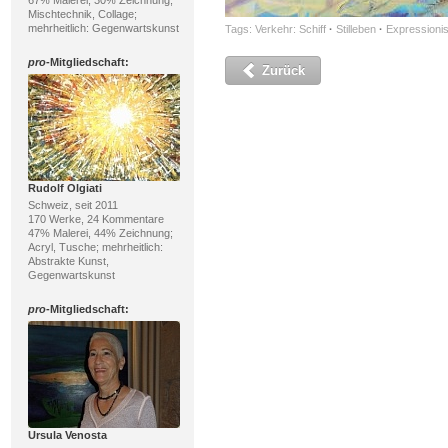
67% Malerei, 30% Zeichnung;
Mischtechnik, Collage;
mehrheitlich: Gegenwartskunst
Tags:
Verkehr: Schiff
·
Stilleben
·
Expressioni
pro
-Mitgliedschaft:
Zurück
Rudolf Olgiati
Schweiz, seit 2011
170 Werke, 24 Kommentare
47% Malerei, 44% Zeichnung;
Acryl, Tusche; mehrheitlich:
Abstrakte Kunst,
Gegenwartskunst
pro
-Mitgliedschaft:
Ursula Venosta