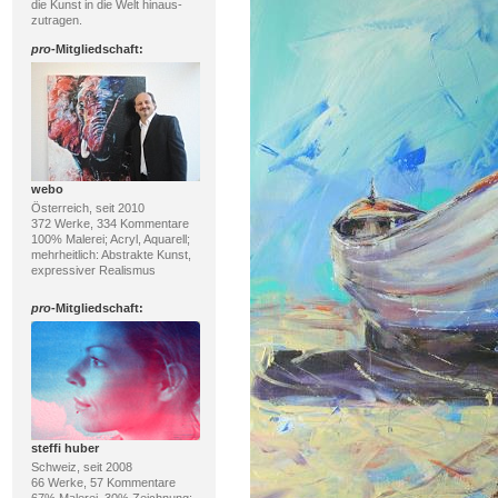
die Kunst in die Welt hinaus-
zutragen.
pro
-Mitgliedschaft:
webo
Österreich, seit 2010
372 Werke, 334 Kommentare
100% Malerei; Acryl, Aquarell;
mehrheitlich: Abstrakte Kunst,
expressiver Realismus
pro
-Mitgliedschaft:
steffi huber
Schweiz, seit 2008
66 Werke, 57 Kommentare