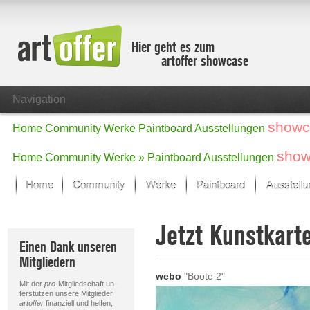
Hier geht es zum
artoffer showcase
Navigation
showc
Home
Community
Werke
Paintboard
Ausstellungen
show
Home
Community
Werke »
Paintboard
Ausstellungen
Home
Community
Werke
Paintboard
Ausstell
Showcase
Jetzt Kunstkart
Der letzte Monat im Fokus
Einen Dank unseren
Alle Fokus-Werke
Mitgliedern
Standard-Ansicht
webo
"Boote 2"
Fokus-Werke
Mit der
pro
-Mitgliedschaft un-
Neue Werke – Auswahl
terstützen unsere Mitglieder
artoffer
finanziell und helfen,
Alle neuen Werke