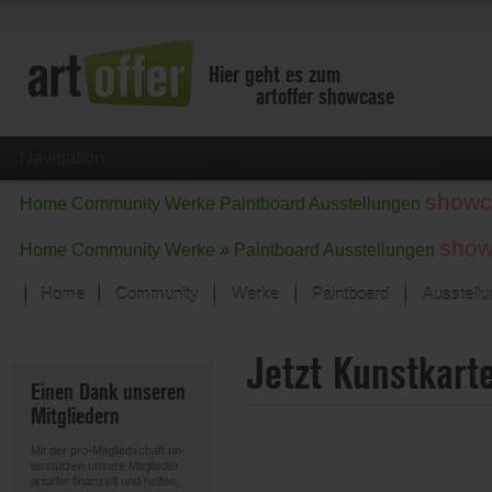
Hier geht es zum
artoffer showcase
Navigation
showc
Home
Community
Werke
Paintboard
Ausstellungen
show
Home
Community
Werke »
Paintboard
Ausstellungen
Home
Community
Werke
Paintboard
Ausstell
Showcase
Jetzt Kunstkart
Der letzte Monat im Fokus
Einen Dank unseren
Alle Fokus-Werke
Mitgliedern
Standard-Ansicht
Fokus-Werke
Mit der
pro
-Mitgliedschaft un-
Neue Werke – Auswahl
terstützen unsere Mitglieder
artoffer
finanziell und helfen,
Alle neuen Werke