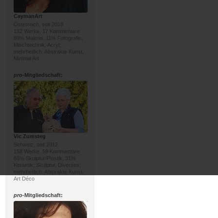
CaymanArt
Österreich, seit 2018
132 Werke, 17 Kommentare
89% Malerei, 11% Fotografie;
Mischtechnik, Acryl;
mehrheitlich: Abstrakte Kunst,
Minimal Art
pro
-Mitgliedschaft:
Vic Zumsteg
Schweiz, seit 2012
158 Werke, 59 Kommentare
66% Skulptur/Plastik, 31%
Keramik; Skulptur, Diverses;
mehrheitlich: Abstrakte Kunst,
Art Déco
pro
-Mitgliedschaft: