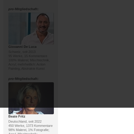
pro
-Mitgliedschaft:
Giovanni De Luca
Schweiz, seit 2013
95 Werke, 15 Kommentare
100% Malerei; Mischtechnik,
Acryl; mehrheitlich: Action
Painting, Abstrakte Kunst
pro
-Mitgliedschaft:
Beate Fritz
Deutschland, seit 2022
450 Werke, 1373 Kommentare
98% Malerei, 1% Fotografie;
Acryl, Mischtechnik;