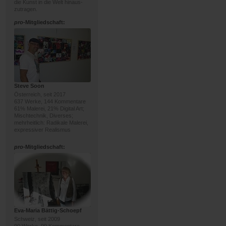
die Kunst in die Welt hinaus-
zutragen.
pro
-Mitgliedschaft:
Steve Soon
Österreich, seit 2017
637 Werke, 144 Kommentare
61% Malerei, 21% Digital Art;
Mischtechnik, Diverses;
mehrheitlich: Radikale Malerei,
expressiver Realismus
pro
-Mitgliedschaft:
Eva-Maria Bättig-Schoepf
Schweiz, seit 2009