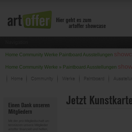
Hier geht es zum
artoffer showcase
Navigation
showc
Home
Community
Werke
Paintboard
Ausstellungen
show
Home
Community
Werke »
Paintboard
Ausstellungen
Home
Community
Werke
Paintboard
Ausstell
Showcase
Jetzt Kunstkart
Der letzte Monat im Fokus
Einen Dank unseren
Alle Fokus-Werke
Mitgliedern
Standard-Ansicht
Fokus-Werke
Mit der
pro
-Mitgliedschaft un-
Neue Werke – Auswahl
terstützen unsere Mitglieder
artoffer
finanziell und helfen,
Alle neuen Werke