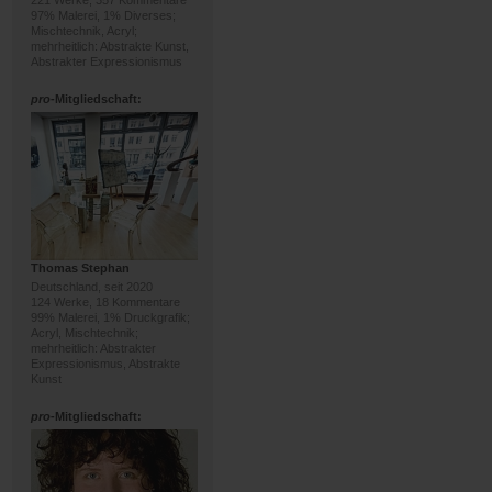
221 Werke, 357 Kommentare
97% Malerei, 1% Diverses;
Mischtechnik, Acryl;
mehrheitlich: Abstrakte Kunst,
Abstrakter Expressionismus
pro
-Mitgliedschaft:
Thomas Stephan
Deutschland, seit 2020
124 Werke, 18 Kommentare
99% Malerei, 1% Druckgrafik;
Acryl, Mischtechnik;
mehrheitlich: Abstrakter
Expressionismus, Abstrakte
Kunst
pro
-Mitgliedschaft: