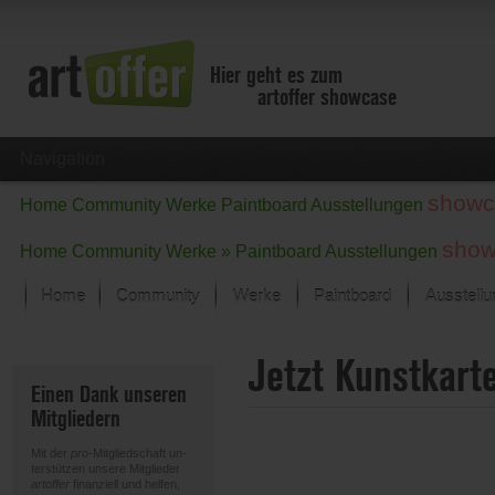
Hier geht es zum
artoffer showcase
Navigation
showc
Home
Community
Werke
Paintboard
Ausstellungen
show
Home
Community
Werke »
Paintboard
Ausstellungen
Home
Community
Werke
Paintboard
Ausstell
Showcase
Jetzt Kunstkart
Der letzte Monat im Fokus
Einen Dank unseren
Alle Fokus-Werke
Mitgliedern
Standard-Ansicht
Fokus-Werke
Mit der
pro
-Mitgliedschaft un-
Neue Werke – Auswahl
terstützen unsere Mitglieder
artoffer
finanziell und helfen,
Alle neuen Werke