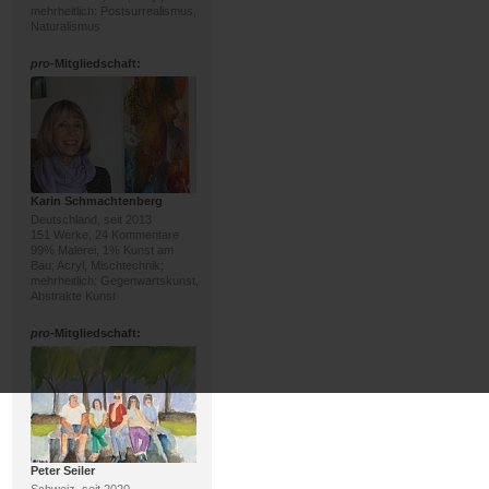
mehrheitlich: Postsurrealismus,
Naturalismus
pro
-Mitgliedschaft:
Karin Schmachtenberg
Deutschland, seit 2013
151 Werke, 24 Kommentare
99% Malerei, 1% Kunst am
Bau; Acryl, Mischtechnik;
mehrheitlich: Gegenwartskunst,
Abstrakte Kunst
pro
-Mitgliedschaft:
Peter Seiler
Schweiz, seit 2020