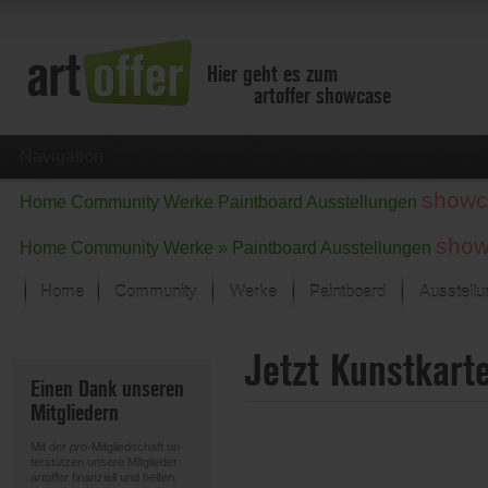
Hier geht es zum
artoffer showcase
Navigation
showc
Home
Community
Werke
Paintboard
Ausstellungen
show
Home
Community
Werke »
Paintboard
Ausstellungen
Home
Community
Werke
Paintboard
Ausstell
Showcase
Jetzt Kunstkart
Der letzte Monat im Fokus
Einen Dank unseren
Alle Fokus-Werke
Mitgliedern
Standard-Ansicht
Fokus-Werke
Mit der
pro
-Mitgliedschaft un-
Neue Werke – Auswahl
terstützen unsere Mitglieder
artoffer
finanziell und helfen,
Alle neuen Werke