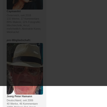
CaymanArt
Österreich, seit 2018
132 Werke, 17 Kommentare
89% Malerei, 11% Fotografie;
Mischtechnik, Acryl;
mehrheitlich: Abstrakte Kunst,
Minimal Art
pro
-Mitgliedschaft:
Joerg Peter Hamann
Deutschland, seit 2006
40 Werke, 46 Kommentare
100% Malerei; Oel, Acryl;