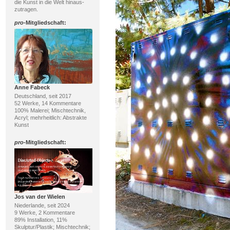
die Kunst in die Welt hinaus-
zutragen.
pro
-Mitgliedschaft:
Anne Fabeck
Deutschland, seit 2017
52 Werke, 14 Kommentare
100% Malerei; Mischtechnik,
Acryl; mehrheitlich: Abstrakte
Kunst
pro
-Mitgliedschaft:
Jos van der Wielen
Niederlande, seit 2024
9 Werke, 2 Kommentare
89% Installation, 11%
Skulptur/Plastik; Mischtechnik;