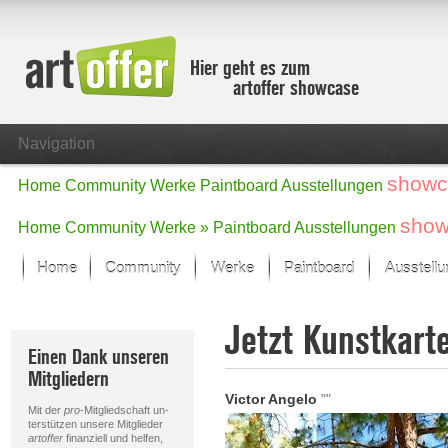
Hier geht es zum
artoffer showcase
Navigation
showc
Home
Community
Werke
Paintboard
Ausstellungen
show
Home
Community
Werke »
Paintboard
Ausstellungen
Home
Community
Werke
Paintboard
Ausstell
Showcase
Jetzt Kunstkart
Der letzte Monat im Fokus
Einen Dank unseren
Alle Fokus-Werke
Mitgliedern
Standard-Ansicht
Victor Angelo
""
Fokus-Werke
Mit der
pro
-Mitgliedschaft un-
Neue Werke – Auswahl
terstützen unsere Mitglieder
artoffer
finanziell und helfen,
Alle neuen Werke