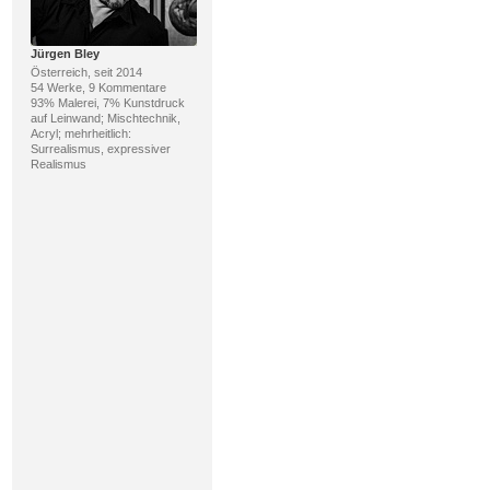
Jürgen Bley
Österreich, seit 2014
54 Werke, 9 Kommentare
93% Malerei, 7% Kunstdruck
auf Leinwand; Mischtechnik,
Acryl; mehrheitlich:
Surrealismus, expressiver
Realismus