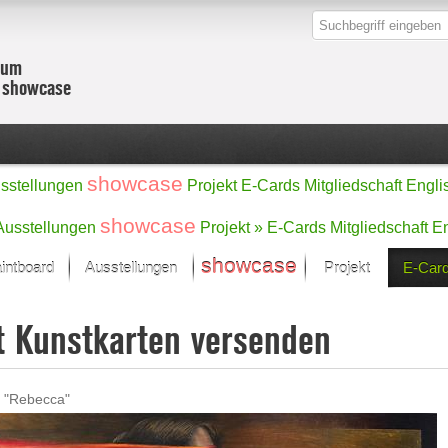
zum
r showcase
showcase
sstellungen
Projekt
E-Cards
Mitgliedschaft
Engli
showcase
Ausstellungen
Projekt »
E-Cards
Mitgliedschaft
En
showcase
intboard
Ausstellungen
Projekt
E-Car
Kunst Raum
Kategorien
t Kunstkarten versenden
onat im Fokus
Ein Künstlerförde
Malerei
Werke
Skulptur/Plastik
Zeichnung
sicht
Digital Art
"Rebecca"
e
Grafik
– Auswahl
Fotografie
erke