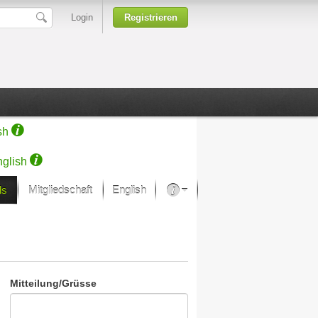
Login
Registrieren
sh
glish
ds
Mitgliedschaft
English
Über unsere Leidenschaft
rprojekt von Samsung
Kunsthäuser
Mitteilung/Grüsse