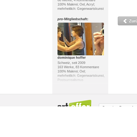
68 Werke, 4 Kommentare
100% Malerei; Oel, Acryl;
mehrheitlich: Gegenwartskunst
pro
-Mitgliedschaft:
Zur
dominique hoffer
Schweiz, seit 2009
163 Werke, 83 Kommentare
100% Malerei; Oel;
mehrheitlich: Gegenwartskunst,
Postsurrealismus
pro
-Mitgliedschaft:
Sprache:
Deutsch
Über uns / Impressum
Copyright
Mit
Giovanni De Luca
Schweiz, seit 2013