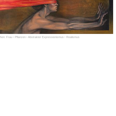
hen: Frau
·
Pflanzen
·
Abstrakter Expressionismus
·
Realismus