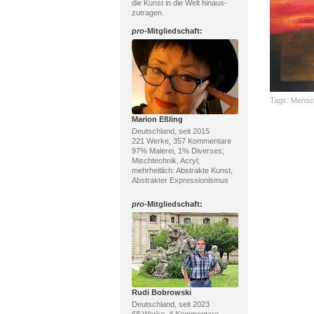
die Kunst in die Welt hinaus-
zutragen.
pro
-Mitgliedschaft:
Tags:
Mensc
Marion Eßling
Deutschland, seit 2015
221 Werke, 357 Kommentare
97% Malerei, 1% Diverses;
Mischtechnik, Acryl;
mehrheitlich: Abstrakte Kunst,
Abstrakter Expressionismus
pro
-Mitgliedschaft:
Rudi Bobrowski
Deutschland, seit 2023