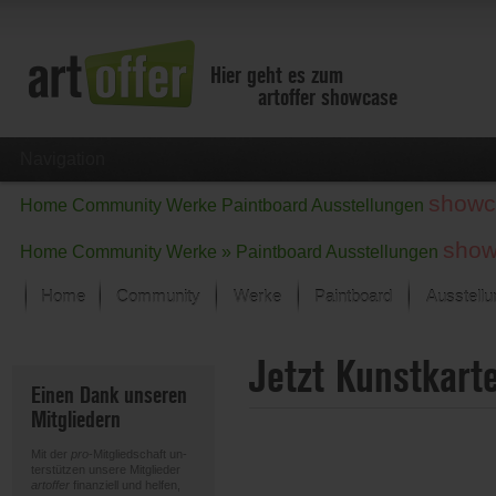
Hier geht es zum
artoffer showcase
Navigation
showc
Home
Community
Werke
Paintboard
Ausstellungen
show
Home
Community
Werke »
Paintboard
Ausstellungen
Home
Community
Werke
Paintboard
Ausstell
Showcase
Jetzt Kunstkart
Der letzte Monat im Fokus
Einen Dank unseren
Alle Fokus-Werke
Mitgliedern
Standard-Ansicht
Fokus-Werke
Mit der
pro
-Mitgliedschaft un-
Neue Werke – Auswahl
terstützen unsere Mitglieder
artoffer
finanziell und helfen,
Alle neuen Werke