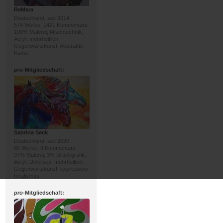
ReMara
Deutschland, seit 2014
574 Werke, 1421 Kommentare
100% Malerei; Mischtechnik,
Acryl; mehrheitlich:
Gegenwartskunst, Abstrakte
Kunst
pro
-Mitgliedschaft:
Sabrina Seck
Deutschland, seit 2020
65 Werke, 8 Kommentare
97% Malerei, 3% Druckgrafik;
Acryl, Diverses; mehrheitlich:
Gegenwartskunst, expressiver
Realismus
pro
-Mitgliedschaft: