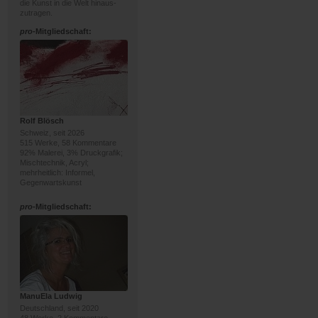
die Kunst in die Welt hinaus-
zutragen.
pro
-Mitgliedschaft:
Rolf Blösch
Schweiz, seit 2026
515 Werke, 58 Kommentare
92% Malerei, 3% Druckgrafik;
Mischtechnik, Acryl;
mehrheitlich: Informel,
Gegenwartskunst
pro
-Mitgliedschaft:
ManuEla Ludwig
Deutschland, seit 2020