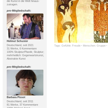
die Kunst in die Welt hinaus-
zutragen.
pro
-Mitgliedschaft:
Helmut Schuster
Deutschland, seit 2021
Tags:
Gefühle: Freude
·
Menschen: Gruppe
·
31 Werke, 6 Kommentare
100% Skulptur/Plastik; Skulptur;
mehrheitlich: Gegenwartskunst,
Abstrakte Kunst
pro
-Mitgliedschaft:
Barbara Pissot
Deutschland, seit 2011
81 Werke, 37 Kommentare