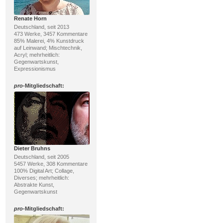
Renate Horn
Deutschland, seit 2013
473 Werke, 3457 Kommentare
85% Malerei, 4% Kunstdruck
auf Leinwand; Mischtechnik,
Acryl; mehrheitlich:
Gegenwartskunst,
Expressionismus
pro
-Mitgliedschaft:
Dieter Bruhns
Deutschland, seit 2005
5457 Werke, 308 Kommentare
100% Digital Art; Collage,
Diverses; mehrheitlich:
Abstrakte Kunst,
Gegenwartskunst
pro
-Mitgliedschaft: