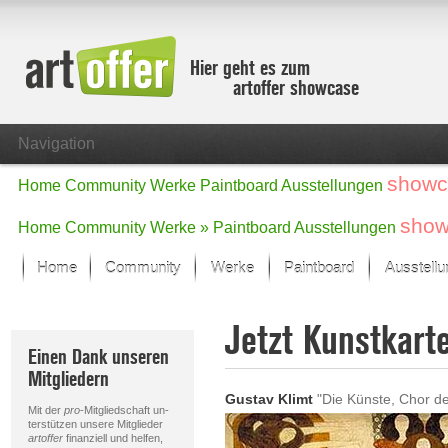
Hier geht es zum
artoffer showcase
Navigation
showc
Home
Community
Werke
Paintboard
Ausstellungen
show
Home
Community
Werke »
Paintboard
Ausstellungen
Home
Community
Werke
Paintboard
Ausstell
Showcase
Jetzt Kunstkart
Der letzte Monat im Fokus
Einen Dank unseren
Alle Fokus-Werke
Mitgliedern
Standard-Ansicht
Gustav Klimt
"Die Künste, Chor der Paradise
Fokus-Werke
Mit der
pro
-Mitgliedschaft un-
Neue Werke – Auswahl
terstützen unsere Mitglieder
artoffer
finanziell und helfen,
Alle neuen Werke