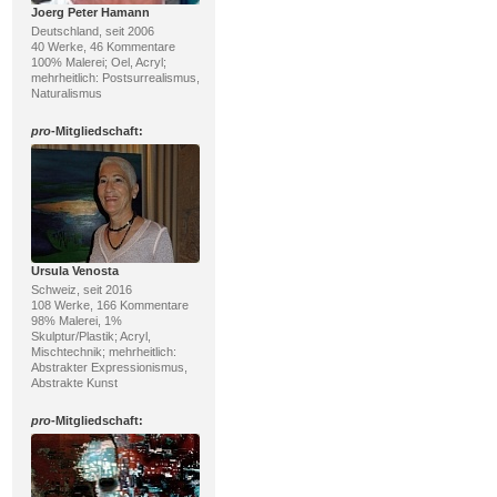
Joerg Peter Hamann
Deutschland, seit 2006
40 Werke, 46 Kommentare
100% Malerei; Oel, Acryl;
mehrheitlich: Postsurrealismus,
Naturalismus
pro
-Mitgliedschaft:
Ursula Venosta
Schweiz, seit 2016
108 Werke, 166 Kommentare
98% Malerei, 1%
Skulptur/Plastik; Acryl,
Mischtechnik; mehrheitlich:
Abstrakter Expressionismus,
Abstrakte Kunst
pro
-Mitgliedschaft: