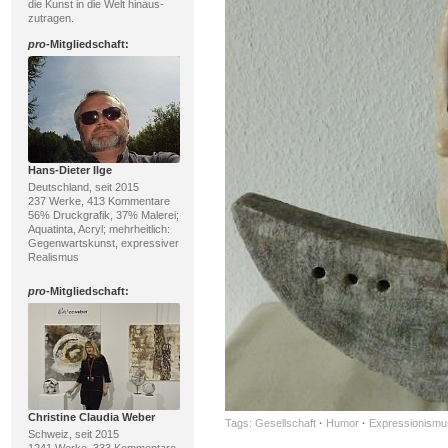
die Kunst in die Welt hinaus-
zutragen.
pro
-Mitgliedschaft:
Hans-Dieter Ilge
Deutschland, seit 2015
237 Werke, 413 Kommentare
56% Druckgrafik, 37% Malerei;
Aquatinta, Acryl; mehrheitlich:
Gegenwartskunst, expressiver
Realismus
pro
-Mitgliedschaft:
Christine Claudia Weber
Tags:
Gesellschaft
·
Humor
·
Expressionismu
Schweiz, seit 2015