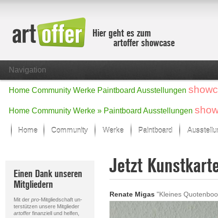
Hier geht es zum
artoffer showcase
Navigation
showc
Home
Community
Werke
Paintboard
Ausstellungen
show
Home
Community
Werke »
Paintboard
Ausstellungen
Home
Community
Werke
Paintboard
Ausstell
Showcase
Jetzt Kunstkart
Der letzte Monat im Fokus
Einen Dank unseren
Alle Fokus-Werke
Mitgliedern
Standard-Ansicht
Renate Migas
"Kleines Quotenboo
Fokus-Werke
Mit der
pro
-Mitgliedschaft un-
Neue Werke – Auswahl
terstützen unsere Mitglieder
artoffer
finanziell und helfen,
Alle neuen Werke