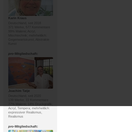
Karin Kraus
Deutschland, seit 2018
371 Werke, 577 Kommentare
99% Malerei; Acryl,
Mischtechnik; mehrheitlich:
Gegenwartskunst, Abstrakte
Kunst
pro
-Mitgliedschaft:
Joachim Tatje
Deutschland, seit 2020
139 Werke, 22 Kommentare
77% Malerei, 14% Druckgrafik;
Acryl, Tempera; mehrheitlich:
expressiver Realismus,
Realismus
pro
-Mitgliedschaft: