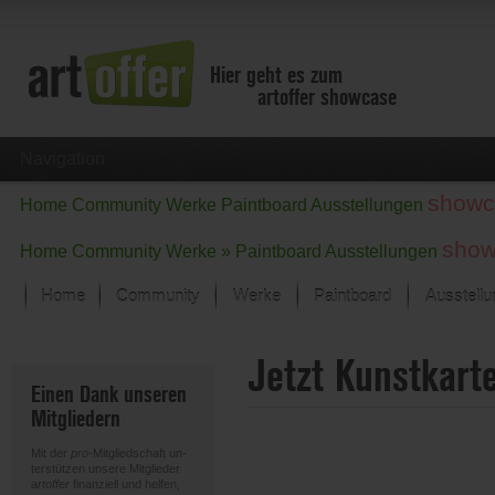
Hier geht es zum
artoffer showcase
Navigation
showc
Home
Community
Werke
Paintboard
Ausstellungen
show
Home
Community
Werke »
Paintboard
Ausstellungen
Home
Community
Werke
Paintboard
Ausstell
Showcase
Jetzt Kunstkart
Der letzte Monat im Fokus
Einen Dank unseren
Alle Fokus-Werke
Mitgliedern
Standard-Ansicht
Fokus-Werke
Mit der
pro
-Mitgliedschaft un-
Neue Werke – Auswahl
terstützen unsere Mitglieder
artoffer
finanziell und helfen,
Alle neuen Werke